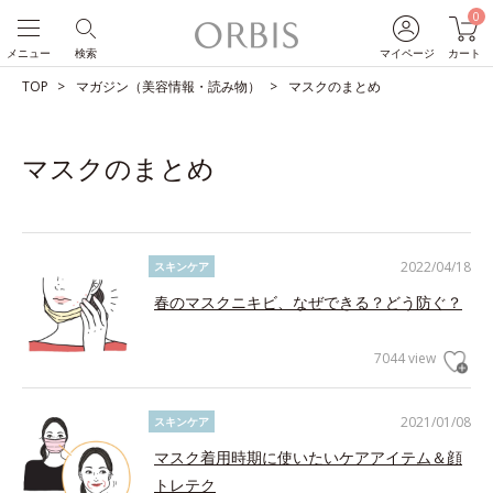
0
メニュー
検索
マイページ
カート
TOP
マガジン（美容情報・読み物）
マスクのまとめ
マスクのまとめ
2022/04/18
スキンケア
春のマスクニキビ、なぜできる？どう防ぐ？
7044 view
2021/01/08
スキンケア
マスク着用時期に使いたいケアアイテム＆顔
トレテク