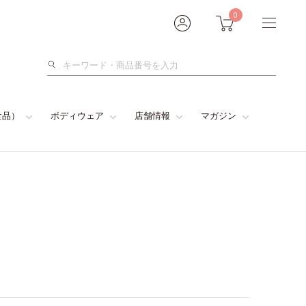
0
検
索
食品）
ボディウェア
店舗情報
マガジン