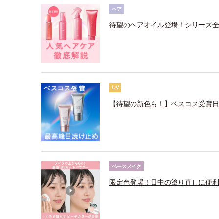
ヘア
待望のヘアオイル登場！シリーズ全
UV
【待望の新色も！】ベスコス受賞日
ベースメイク
限定色登場！日中の塗り直しに便利