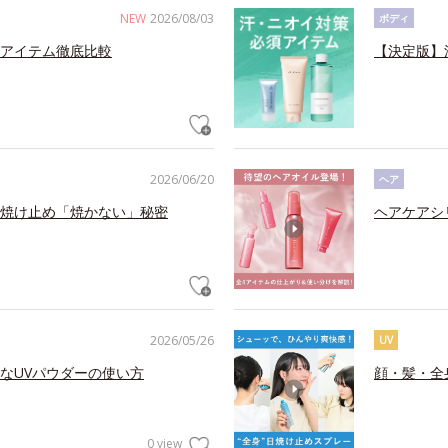
NEW
2026/08/03
ボディ
アイテム徹底比較
【決定版】
2026/06/20
ヘア
焼け止め「焼かない」秘密
ヘアケアシ
2026/05/26
UV
なUVパウダーの使い方
顔・髪・全
0 view