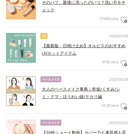
そのパフ、最後に洗ったのいつ？洗い方をチ
ェック
57606 view
2026/03/06
UV
【最新版・日焼け止め】オルビスのおすすめ
UVカットアイテム
9765 view
2025/03/28
ベースメイク
大人のベースメイク事典｜乾燥/くすみ/シ
ミ・クマ・ほうれい線/テカリ編
6128 view
2025/03/22
ベースメイク
【30秒ショート動画】カバー力も素肌感も妥