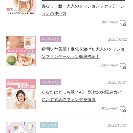
協なし！新・大人のクッションファンデーシ
ョンの使い方
2807 view
2025/03/22
ベースメイク
瞬間ツヤ美肌！進化を遂げた大人のクッショ
ンファンデーション徹底検証！
2444 view
2025/03/21
ベースメイク
あなたはどっち派？40・50代のお悩みカバー
におすすめのファンデを徹底
14052 view
2023/12/27
スキンケア