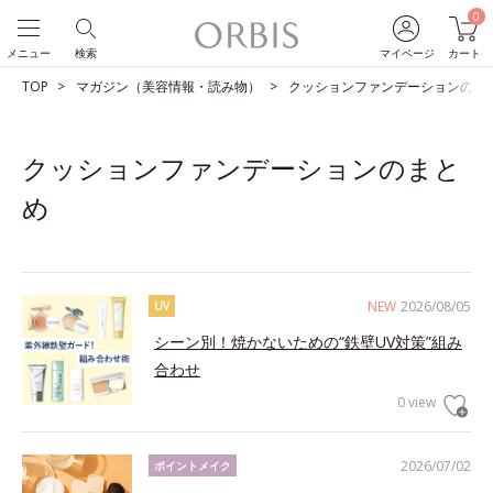
0
メニュー
検索
マイページ
カート
TOP
マガジン（美容情報・読み物）
クッションファンデーションのま
クッションファンデーションのまと
め
NEW
2026/08/05
UV
シーン別！焼かないための“鉄壁UV対策”組み
合わせ
0 view
2026/07/02
ポイントメイク