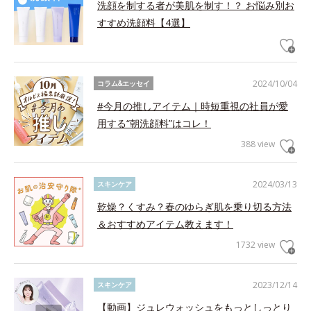
洗顔を制する者が美肌を制す！？ お悩み別お
すすめ洗顔料【4選】
2024/10/04
コラム&エッセイ
#今月の推しアイテム｜時短重視の社員が愛
用する“朝洗顔料”はコレ！
388 view
2024/03/13
スキンケア
乾燥？くすみ？春のゆらぎ肌を乗り切る方法
＆おすすめアイテム教えます！
1732 view
2023/12/14
スキンケア
【動画】ジュレウォッシュをもっとしっとり