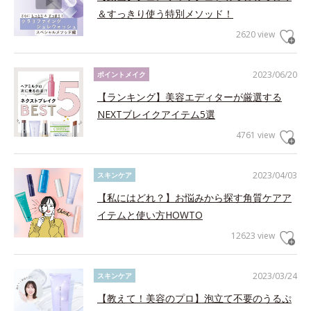
＆すっきり使う特別メソッド！
2620 view
2023/06/20
ポイントメイク
【ランキング】美容エディターが厳選する
NEXTブレイクアイテム5選
4761 view
2023/04/03
スキンケア
【私にはどれ？】お悩みから探す角質ケアア
イテムと使い方HOWTO
12623 view
2023/03/24
スキンケア
【教えて！美容のプロ】泡立て不要のうるぷ