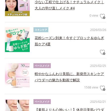
少ない工程で仕上げる！ナチュラルメイク｜
大人の学び直しメイク #4
0 view
2026/03/26
スキンケア
花粉シーズン到来！今すぐブロック＆ゆらぎ
肌ケア4選
2025/02/25
ベースメイク
軽やかなふんわり美肌に。新発売スキンケア
パウダーの魅力を動画で解説
1568 view
2025/02/21
ベースメイク
【素肌よりも心地いい！】休息日美肌パウダ