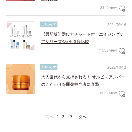
2340 view
2024/05/16
スキンケア
【最新版】選び方チャート付！エイジングケ
アシリーズ4種を徹底比較
71583 view
2023/10/12
スキンケア
大人世代から支持される！ オルビスアンバー
のこだわりを開発担当者に直撃
6082 view
前へ
1
2
3
次へ