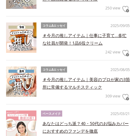
250 view
2025/09/05
コラム&エッセイ
＃今月の推しアイテム｜仕事に子育て…多忙
な社員が開発！1品6役クリーム
242 view
2025/08/05
コラム&エッセイ
＃今月の推しアイテム｜美容のプロが家の3箇
所に常備するマルチスティック
309 view
2025/03/21
ベースメイク
あなたはどっち派？40・50代のお悩みカバー
におすすめのファンデを徹底