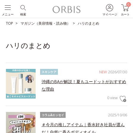
0
メニュー
検索
マイページ
カート
TOP
マガジン（美容情報・読み物）
ハリのまとめ
ハリのまとめ
NEW
2026/07/30
スキンケア
沖縄のBAが解説！夏もユードットがおすすめ
な理由
0 view
2025/10/06
コラム&エッセイ
＃今月の推しアイテム｜香水好き社員が選ん
だ！自然に香るボディオイル