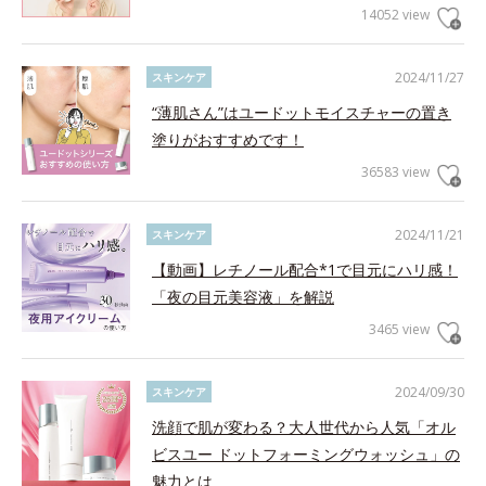
14052 view
2024/11/27
スキンケア
“薄肌さん”はユードットモイスチャーの置き
塗りがおすすめです！
36583 view
2024/11/21
スキンケア
【動画】レチノール配合*1で目元にハリ感！
「夜の目元美容液」を解説
3465 view
2024/09/30
スキンケア
洗顔で肌が変わる？大人世代から人気「オル
ビスユー ドットフォーミングウォッシュ」の
魅力とは