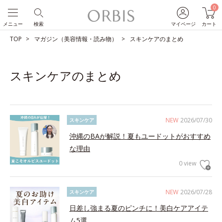
0
メニュー
検索
マイページ
カート
TOP
マガジン（美容情報・読み物）
スキンケアのまとめ
スキンケアのまとめ
NEW
2026/07/30
スキンケア
沖縄のBAが解説！夏もユードットがおすすめ
な理由
0 view
NEW
2026/07/28
スキンケア
日差し強まる夏のピンチに！美白ケアアイテ
ム5選