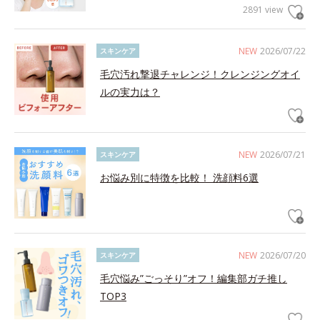
2891 view
NEW
2026/07/22
スキンケア
毛穴汚れ撃退チャレンジ！クレンジングオイ
ルの実力は？
NEW
2026/07/21
スキンケア
お悩み別に特徴を比較！ 洗顔料6選
NEW
2026/07/20
スキンケア
毛穴悩み”ごっそり”オフ！編集部ガチ推し
TOP3