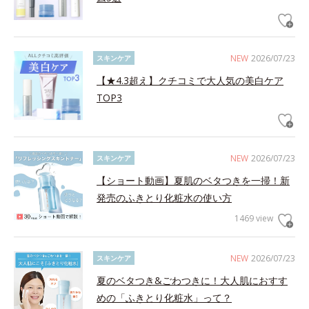
NEW
2026/07/23
スキンケア
【★4.3超え】クチコミで大人気の美白ケア
TOP3
NEW
2026/07/23
スキンケア
【ショート動画】夏肌のベタつきを一掃！新
発売のふきとり化粧水の使い方
1469 view
NEW
2026/07/23
スキンケア
夏のベタつき&ごわつきに！大人肌におすす
めの「ふきとり化粧水」って？