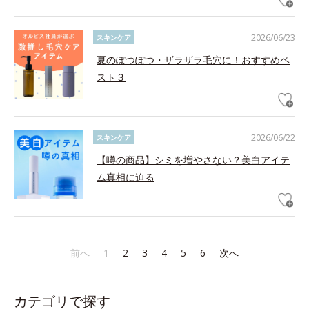
2026/06/23
スキンケア
夏のぽつぽつ・ザラザラ毛穴に！おすすめベ
スト３
2026/06/22
スキンケア
【噂の商品】シミを増やさない？美白アイテ
ム真相に迫る
前へ
1
2
3
4
5
6
次へ
カテゴリで探す