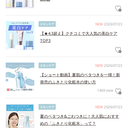
NEW
2026/07/23
スキンケア
【★4.3超え】クチコミで大人気の美白ケア
TOP3
NEW
2026/07/23
スキンケア
【ショート動画】夏肌のベタつきを一掃！新
発売のふきとり化粧水の使い方
1469 view
NEW
2026/07/23
スキンケア
夏のベタつき&ごわつきに！大人肌におすす
めの「ふきとり化粧水」って？