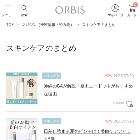
0
メニュー
検索
マイページ
カート
TOP
マガジン（美容情報・読み物）
スキンケアのまとめ
スキンケアのまとめ
NEW
2026/07/30
スキンケア
沖縄のBAが解説！夏もユードットがおすすめ
な理由
0 view
NEW
2026/07/28
スキンケア
日差し強まる夏のピンチに！美白ケアアイテ
ム5選