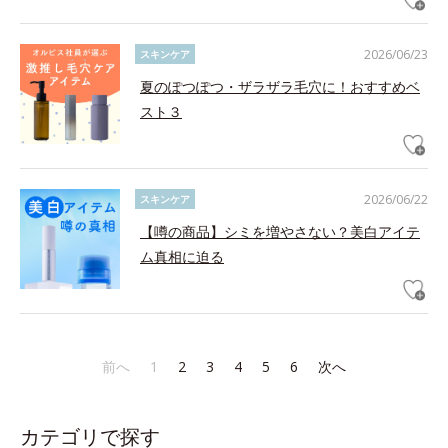
2026/06/23
スキンケア
夏のぽつぽつ・ザラザラ毛穴に！おすすめベ
スト３
2026/06/22
スキンケア
【噂の商品】シミを増やさない？美白アイテ
ム真相に迫る
前へ
1
2
3
4
5
6
次へ
カテゴリで探す