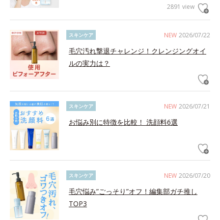
2891 view
NEW
2026/07/22
スキンケア
毛穴汚れ撃退チャレンジ！クレンジングオイ
ルの実力は？
NEW
2026/07/21
スキンケア
お悩み別に特徴を比較！ 洗顔料6選
NEW
2026/07/20
スキンケア
毛穴悩み”ごっそり”オフ！編集部ガチ推し
TOP3