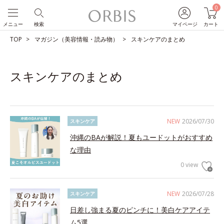
0
メニュー
検索
マイページ
カート
TOP
マガジン（美容情報・読み物）
スキンケアのまとめ
スキンケアのまとめ
NEW
2026/07/30
スキンケア
沖縄のBAが解説！夏もユードットがおすすめ
な理由
0 view
NEW
2026/07/28
スキンケア
日差し強まる夏のピンチに！美白ケアアイテ
ム5選