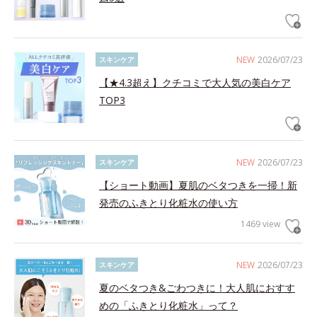
NEW
2026/07/23
スキンケア
【★4.3超え】クチコミで大人気の美白ケア
TOP3
NEW
2026/07/23
スキンケア
【ショート動画】夏肌のベタつきを一掃！新
発売のふきとり化粧水の使い方
1469 view
NEW
2026/07/23
スキンケア
夏のベタつき&ごわつきに！大人肌におすす
めの「ふきとり化粧水」って？