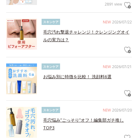
2891 view
NEW
2026/07/22
スキンケア
毛穴汚れ撃退チャレンジ！クレンジングオイ
ルの実力は？
NEW
2026/07/21
スキンケア
お悩み別に特徴を比較！ 洗顔料6選
NEW
2026/07/20
スキンケア
毛穴悩み”ごっそり”オフ！編集部ガチ推し
TOP3