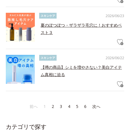
2026/06/23
スキンケア
夏のぽつぽつ・ザラザラ毛穴に！おすすめベ
スト３
2026/06/22
スキンケア
【噂の商品】シミを増やさない？美白アイテ
ム真相に迫る
前へ
1
2
3
4
5
6
次へ
カテゴリで探す