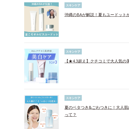
スキンケア
沖縄のBAが解説！夏もユードット
スキンケア
【★4.3超え】クチコミで大人気の美
スキンケア
夏のベタつき&ごわつきに！大人肌
って？