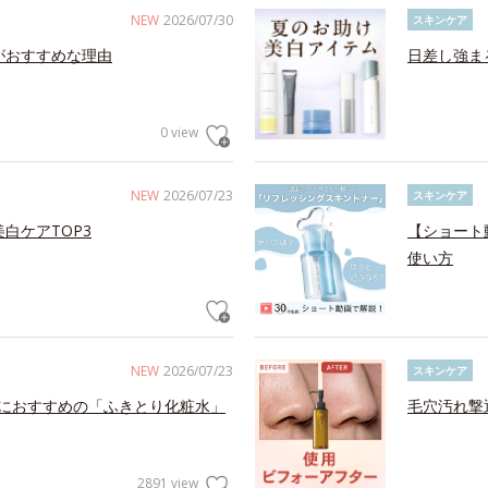
NEW
2026/07/30
スキンケア
がおすすめな理由
日差し強ま
0 view
NEW
2026/07/23
スキンケア
白ケアTOP3
【ショート
使い方
NEW
2026/07/23
スキンケア
におすすめの「ふきとり化粧水」
毛穴汚れ撃
2891 view