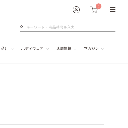
0
検
索
食品）
ボディウェア
店舗情報
マガジン