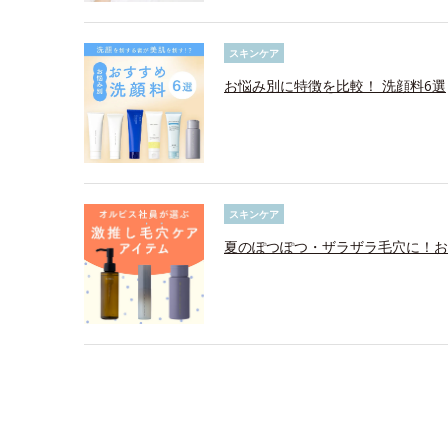
スキンケア
お悩み別に特徴を比較！ 洗顔料6選
スキンケア
夏のぽつぽつ・ザラザラ毛穴に！お