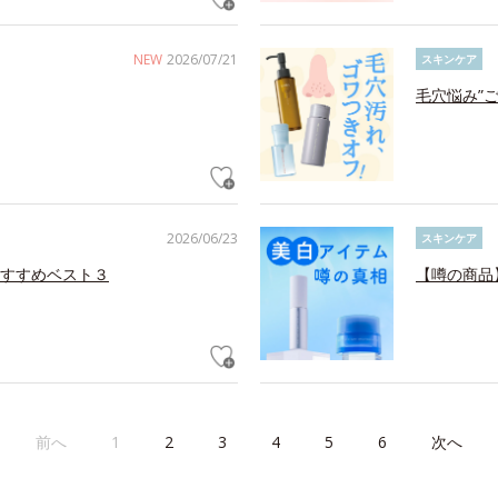
NEW
2026/07/21
スキンケア
毛穴悩み”
2026/06/23
スキンケア
すすめベスト３
【噂の商品
前へ
1
2
3
4
5
6
次へ