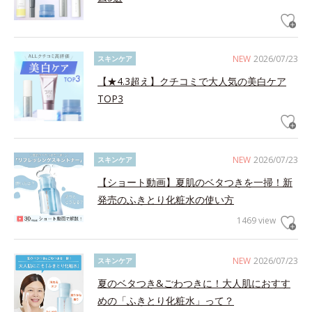
NEW
2026/07/23
スキンケア
【★4.3超え】クチコミで大人気の美白ケア
TOP3
NEW
2026/07/23
スキンケア
【ショート動画】夏肌のベタつきを一掃！新
発売のふきとり化粧水の使い方
1469 view
NEW
2026/07/23
スキンケア
夏のベタつき&ごわつきに！大人肌におすす
めの「ふきとり化粧水」って？