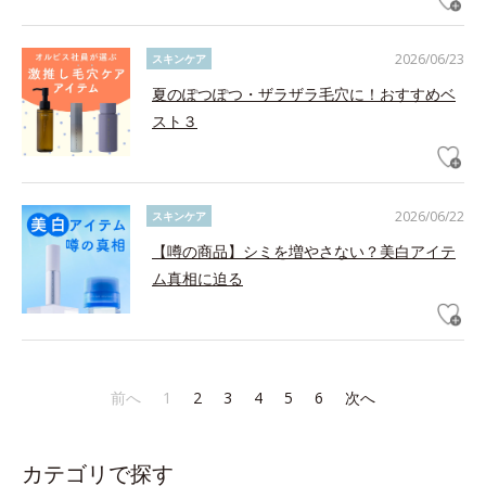
2026/06/23
スキンケア
夏のぽつぽつ・ザラザラ毛穴に！おすすめベ
スト３
2026/06/22
スキンケア
【噂の商品】シミを増やさない？美白アイテ
ム真相に迫る
前へ
1
2
3
4
5
6
次へ
カテゴリで探す