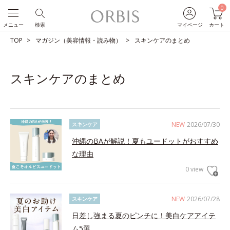
0
メニュー
検索
マイページ
カート
TOP
マガジン（美容情報・読み物）
スキンケアのまとめ
スキンケアのまとめ
NEW
2026/07/30
スキンケア
沖縄のBAが解説！夏もユードットがおすすめ
な理由
0 view
NEW
2026/07/28
スキンケア
日差し強まる夏のピンチに！美白ケアアイテ
ム5選