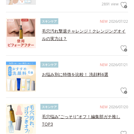
2891 view
NEW
2026/07/22
スキンケア
毛穴汚れ撃退チャレンジ！クレンジングオイ
ルの実力は？
NEW
2026/07/21
スキンケア
お悩み別に特徴を比較！ 洗顔料6選
NEW
2026/07/20
スキンケア
毛穴悩み”ごっそり”オフ！編集部ガチ推し
TOP3