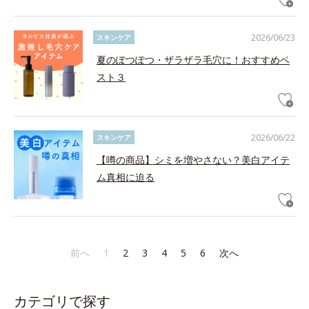
2026/06/23
スキンケア
夏のぽつぽつ・ザラザラ毛穴に！おすすめベ
スト３
2026/06/22
スキンケア
【噂の商品】シミを増やさない？美白アイテ
ム真相に迫る
前へ
1
2
3
4
5
6
次へ
カテゴリで探す