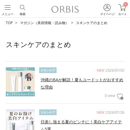
0
メニュー
検索
マイページ
カート
TOP
マガジン（美容情報・読み物）
スキンケアのまとめ
スキンケアのまとめ
NEW
2026/07/30
スキンケア
沖縄のBAが解説！夏もユードットがおすすめ
な理由
0 view
NEW
2026/07/28
スキンケア
日差し強まる夏のピンチに！美白ケアアイテ
ム5選