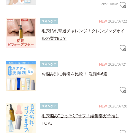
2891 view
NEW
2026/07/22
スキンケア
毛穴汚れ撃退チャレンジ！クレンジングオイ
ルの実力は？
NEW
2026/07/21
スキンケア
お悩み別に特徴を比較！ 洗顔料6選
NEW
2026/07/20
スキンケア
毛穴悩み”ごっそり”オフ！編集部ガチ推し
TOP3