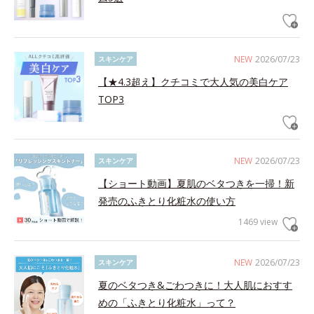
NEW
2026/07/23
スキンケア
【★4.3超え】クチコミで大人気の美白ケア
TOP3
NEW
2026/07/23
スキンケア
【ショート動画】夏肌のベタつきを一掃！新
発売のふきとり化粧水の使い方
1469 view
NEW
2026/07/23
スキンケア
夏のベタつき&ごわつきに！大人肌におすす
めの「ふきとり化粧水」って？