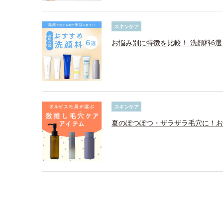
スキンケア
お悩み別に特徴を比較！ 洗顔料6選
スキンケア
夏のぽつぽつ・ザラザラ毛穴に！お