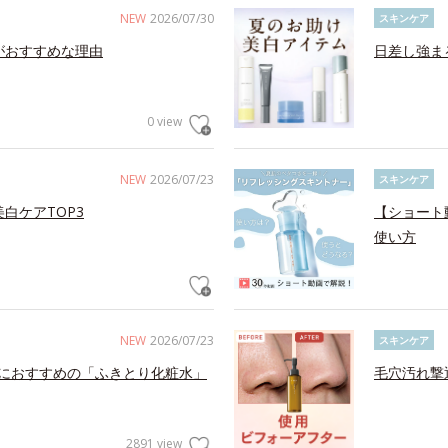
NEW
2026/07/30
スキンケア
がおすすめな理由
日差し強ま
0 view
NEW
2026/07/23
スキンケア
白ケアTOP3
【ショート
使い方
NEW
2026/07/23
スキンケア
におすすめの「ふきとり化粧水」
毛穴汚れ撃
2891 view