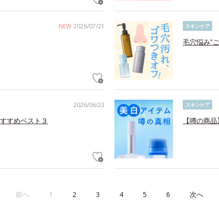
NEW
2026/07/21
スキンケア
毛穴悩み”
2026/06/23
スキンケア
すすめベスト３
【噂の商品
前へ
1
2
3
4
5
6
次へ