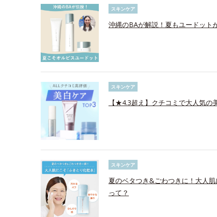
スキンケア
沖縄のBAが解説！夏もユードット
スキンケア
【★4.3超え】クチコミで大人気の美
スキンケア
夏のベタつき&ごわつきに！大人肌
って？