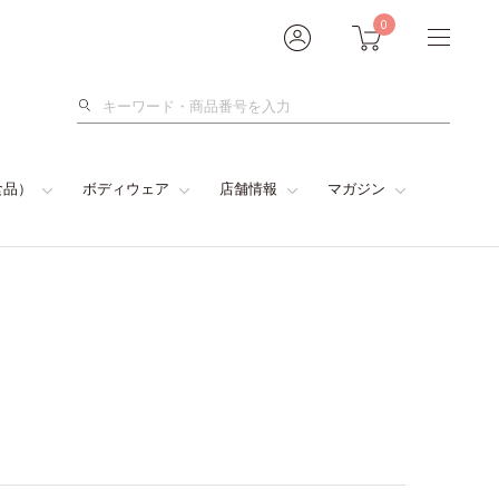
0
検
索
食品）
ボディウェア
店舗情報
マガジン