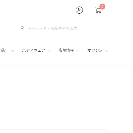
0
検
索
食品）
ボディウェア
店舗情報
マガジン