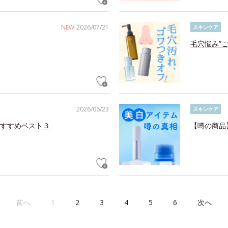
NEW
2026/07/21
スキンケア
毛穴悩み”
2026/06/23
スキンケア
すすめベスト３
【噂の商品
前へ
1
2
3
4
5
6
次へ