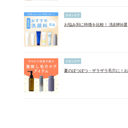
スキンケア
お悩み別に特徴を比較！ 洗顔料6選
スキンケア
夏のぽつぽつ・ザラザラ毛穴に！お