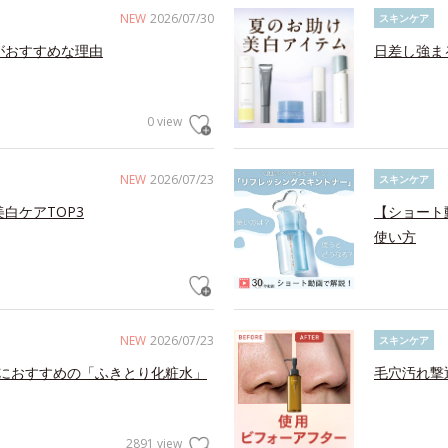
NEW
2026/07/30
スキンケア
がおすすめな理由
日差し強ま
0 view
NEW
2026/07/23
スキンケア
白ケアTOP3
【ショート
使い方
NEW
2026/07/23
スキンケア
におすすめの「ふきとり化粧水」
毛穴汚れ撃
2891 view