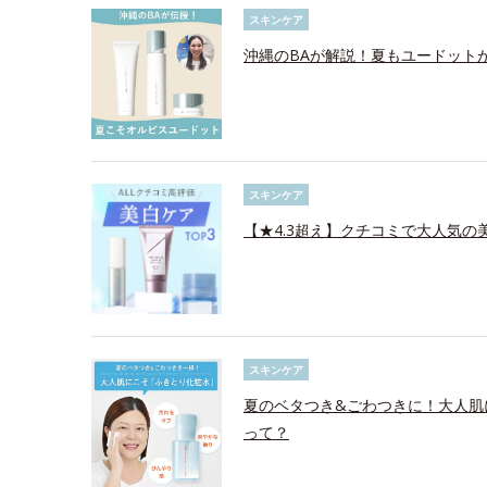
スキンケア
沖縄のBAが解説！夏もユードット
スキンケア
【★4.3超え】クチコミで大人気の美
スキンケア
夏のベタつき&ごわつきに！大人肌
って？