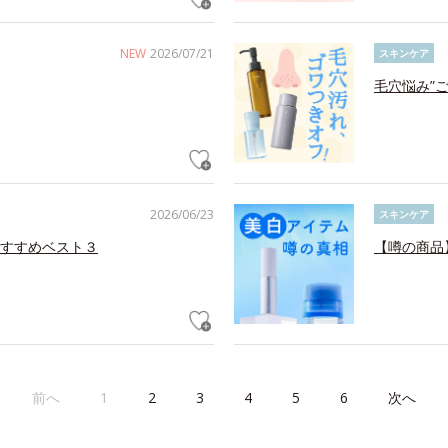
NEW
2026/07/21
スキンケア
毛穴悩み”
2026/06/23
スキンケア
すすめベスト３
【噂の商品
前へ
1
2
3
4
5
6
次へ