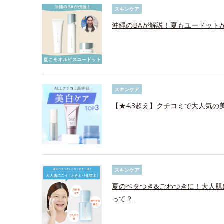
スキンケア
沖縄のBAが解説！夏もユードット
スキンケア
【★4.3超え】クチコミで大人気の美
スキンケア
夏のベタつき&ごわつきに！大人肌
って？