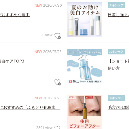
NEW
2026/07/30
スキンケア
がおすすめな理由
日差し強ま
0 view
NEW
2026/07/23
スキンケア
白ケアTOP3
【ショート
使い方
NEW
2026/07/23
スキンケア
におすすめの「ふきとり化粧水」
毛穴汚れ撃
2891 view