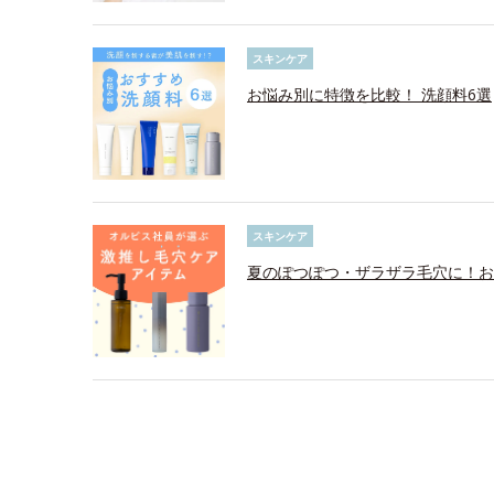
スキンケア
お悩み別に特徴を比較！ 洗顔料6選
スキンケア
夏のぽつぽつ・ザラザラ毛穴に！お