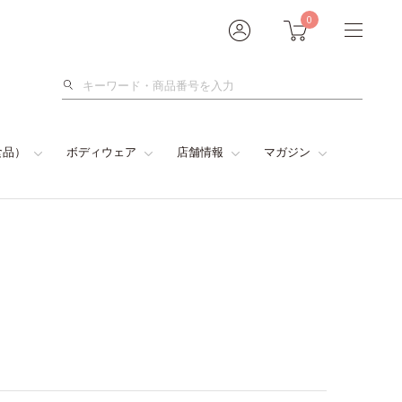
0
検
索
食品）
ボディウェア
店舗情報
マガジン