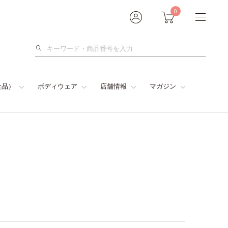
0
検
索
食品）
ボディウェア
店舗情報
マガジン