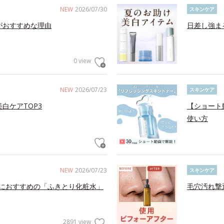
NEW
2026/07/30
スキンケア
がおすすめな理由
日差し強ま
0 view
NEW
2026/07/23
スキンケア
白ケアTOP3
【ショート
使い方
NEW
2026/07/23
スキンケア
におすすめの「ふきとり化粧水」
毛穴汚れ撃
2891 view