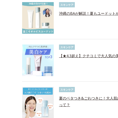
スキンケア
沖縄のBAが解説！夏もユードット
スキンケア
【★4.3超え】クチコミで大人気の美
スキンケア
夏のベタつき&ごわつきに！大人肌
って？