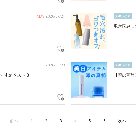
NEW
2026/07/21
スキンケア
毛穴悩み”
2026/06/23
スキンケア
すすめベスト３
【噂の商品
前へ
1
2
3
4
5
6
次へ