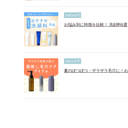
スキンケア
お悩み別に特徴を比較！ 洗顔料6選
スキンケア
夏のぽつぽつ・ザラザラ毛穴に！お