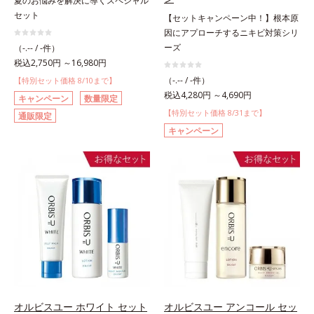
夏のお悩みを解決に導くスペシャル
セット
【セットキャンペーン中！】根本原
因にアプローチするニキビ対策シリ
ーズ
（-.-- / -件）
税込2,750円 ～16,980円
（-.-- / -件）
【特別セット価格 8/10まで】
税込4,280円 ～4,690円
キャンペーン
数量限定
【特別セット価格 8/31まで】
通販限定
キャンペーン
オルビスユー ホワイト セット
オルビスユー アンコール セッ