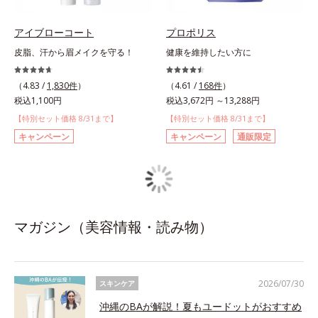
アイブローコート
プロポリス
皮脂、汗から眉メイクを守る！
健康を維持したい方に
（4.83 /
1,830件
）
（4.61 /
168件
）
税込1,100円
税込3,672円 ～13,288円
【特別セット価格 8/31まで】
【特別セット価格 8/31まで】
キャンペーン
キャンペーン
通販限定
マガジン（美容情報・読み物）
2026/07/30
スキンケア
沖縄のBAが解説！夏もユードットがおすすめ