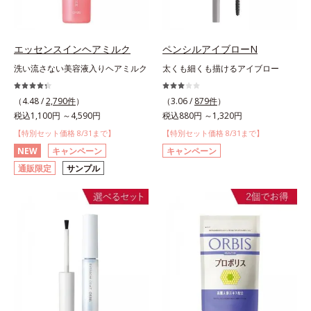
エッセンスインヘアミルク
ペンシルアイブローN
洗い流さない美容液入りヘアミルク
太くも細くも描けるアイブロー
（4.48 /
2,790件
）
（3.06 /
879件
）
税込1,100円 ～4,590円
税込880円 ～1,320円
【特別セット価格 8/31まで】
【特別セット価格 8/31まで】
NEW
キャンペーン
キャンペーン
通販限定
サンプル