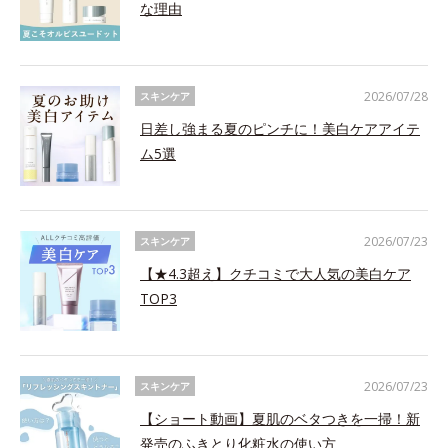
な理由
2026/07/28
スキンケア
日差し強まる夏のピンチに！美白ケアアイテ
ム5選
2026/07/23
スキンケア
【★4.3超え】クチコミで大人気の美白ケア
TOP3
2026/07/23
スキンケア
【ショート動画】夏肌のベタつきを一掃！新
発売のふきとり化粧水の使い方