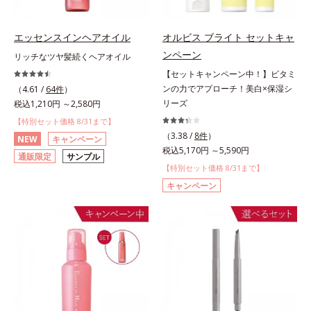
エッセンスインヘアオイル
オルビス ブライト セットキャ
ンペーン
リッチなツヤ髪続くヘアオイル
【セットキャンペーン中！】ビタミ
ンの力でアプローチ！美白×保湿シ
（4.61 /
64件
）
リーズ
税込1,210円 ～2,580円
【特別セット価格 8/31まで】
（3.38 /
8件
）
NEW
キャンペーン
税込5,170円 ～5,590円
通販限定
サンプル
【特別セット価格 8/31まで】
キャンペーン