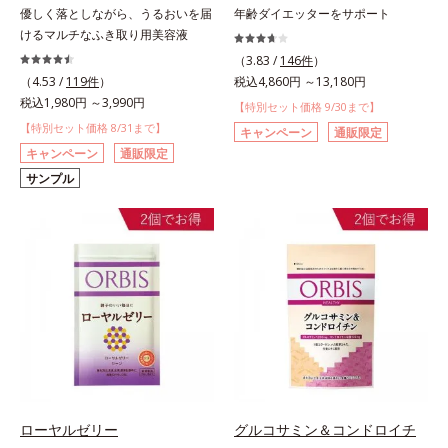
優しく落としながら、うるおいを届
年齢ダイエッターをサポート
けるマルチなふき取り用美容液
（3.83 /
146件
）
（4.53 /
119件
）
税込4,860円 ～13,180円
税込1,980円 ～3,990円
【特別セット価格 9/30まで】
【特別セット価格 8/31まで】
キャンペーン
通販限定
キャンペーン
通販限定
サンプル
ローヤルゼリー
グルコサミン＆コンドロイチ