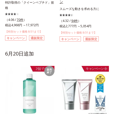
ン
特許取得の「クイーンペプチド」規
格
スムーズな動きを求める方に
（4.06 /
70件
）
（4.32 /
94件
）
税込4,968円 ～17,972円
税込2,777円 ～5,054円
【特別セット価格 8/31まで】
【特別セット価格 8/31まで】
キャンペーン
通販限定
キャンペーン
通販限定
6月20日追加
販売
終了