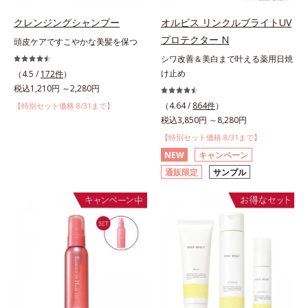
クレンジングシャンプー
オルビス リンクルブライトUV
プロテクター N
頭皮ケアですこやかな美髪を保つ
シワ改善＆美白まで叶える薬用日焼
け止め
（4.5 /
172件
）
税込1,210円 ～2,280円
（4.64 /
864件
）
【特別セット価格 8/31まで】
税込3,850円 ～8,280円
【特別セット価格 8/31まで】
NEW
キャンペーン
通販限定
サンプル