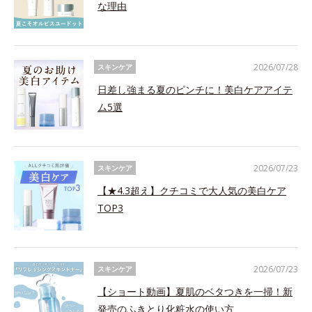
な理由
2026/07/28
スキンケア
日差し強まる夏のピンチに！美白ケアアイテ
ム5選
2026/07/23
スキンケア
【★4.3超え】クチコミで大人気の美白ケア
TOP3
2026/07/23
スキンケア
【ショート動画】夏肌のベタつきを一掃！新
発売のふきとり化粧水の使い方