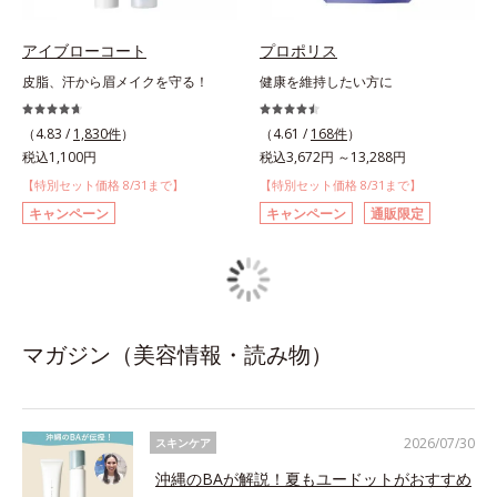
アイブローコート
プロポリス
皮脂、汗から眉メイクを守る！
健康を維持したい方に
（4.83 /
1,830件
）
（4.61 /
168件
）
税込1,100円
税込3,672円 ～13,288円
【特別セット価格 8/31まで】
【特別セット価格 8/31まで】
キャンペーン
キャンペーン
通販限定
マガジン（美容情報・読み物）
2026/07/30
スキンケア
沖縄のBAが解説！夏もユードットがおすすめ