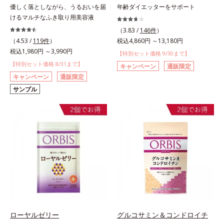
優しく落としながら、うるおいを届
年齢ダイエッターをサポート
けるマルチなふき取り用美容液
（3.83 /
146件
）
（4.53 /
119件
）
税込4,860円 ～13,180円
税込1,980円 ～3,990円
【特別セット価格 9/30まで】
【特別セット価格 8/31まで】
キャンペーン
通販限定
キャンペーン
通販限定
サンプル
ローヤルゼリー
グルコサミン＆コンドロイチ