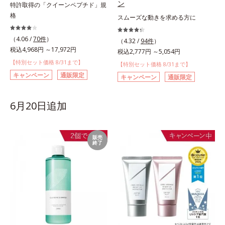
ン
特許取得の「クイーンペプチド」規
格
スムーズな動きを求める方に
（4.06 /
70件
）
（4.32 /
94件
）
税込4,968円 ～17,972円
税込2,777円 ～5,054円
【特別セット価格 8/31まで】
【特別セット価格 8/31まで】
キャンペーン
通販限定
キャンペーン
通販限定
6月20日追加
販売
終了