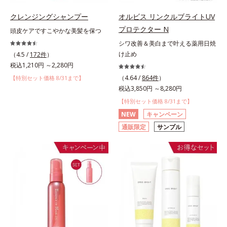
クレンジングシャンプー
オルビス リンクルブライトUV
プロテクター N
頭皮ケアですこやかな美髪を保つ
シワ改善＆美白まで叶える薬用日焼
け止め
（4.5 /
172件
）
税込1,210円 ～2,280円
（4.64 /
864件
）
【特別セット価格 8/31まで】
税込3,850円 ～8,280円
【特別セット価格 8/31まで】
NEW
キャンペーン
通販限定
サンプル