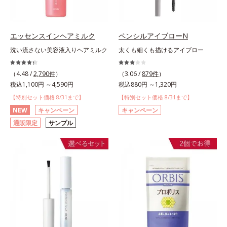
エッセンスインヘアミルク
ペンシルアイブローN
洗い流さない美容液入りヘアミルク
太くも細くも描けるアイブロー
（4.48 /
2,790件
）
（3.06 /
879件
）
税込1,100円 ～4,590円
税込880円 ～1,320円
【特別セット価格 8/31まで】
【特別セット価格 8/31まで】
NEW
キャンペーン
キャンペーン
通販限定
サンプル