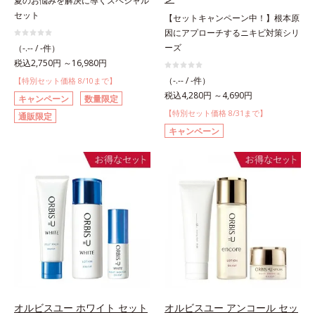
夏のお悩みを解決に導くスペシャル
セット
【セットキャンペーン中！】根本原
因にアプローチするニキビ対策シリ
ーズ
（-.-- / -件）
税込2,750円 ～16,980円
（-.-- / -件）
【特別セット価格 8/10まで】
税込4,280円 ～4,690円
キャンペーン
数量限定
【特別セット価格 8/31まで】
通販限定
キャンペーン
オルビスユー ホワイト セット
オルビスユー アンコール セッ