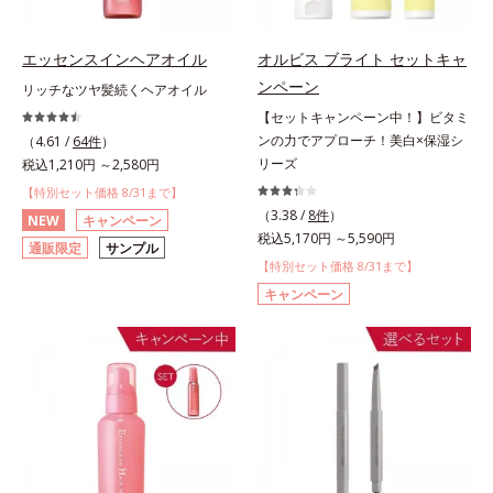
エッセンスインヘアオイル
オルビス ブライト セットキャ
ンペーン
リッチなツヤ髪続くヘアオイル
【セットキャンペーン中！】ビタミ
ンの力でアプローチ！美白×保湿シ
（4.61 /
64件
）
リーズ
税込1,210円 ～2,580円
【特別セット価格 8/31まで】
（3.38 /
8件
）
NEW
キャンペーン
税込5,170円 ～5,590円
通販限定
サンプル
【特別セット価格 8/31まで】
キャンペーン