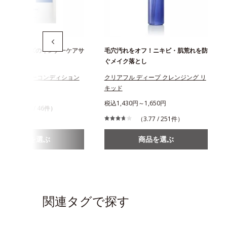
フルシリーズのインナーケアサ
毛穴汚れをオフ！ニキビ・肌荒れを防
ぐメイク落とし
フル インナーコンディション
クリアフル ディープ クレンジング リ
キッド
944円
税込1,430円～1,650円
（4.24 / 46件）
（3.77 / 251件）
商品を選ぶ
商品を選ぶ
関連タグで探す