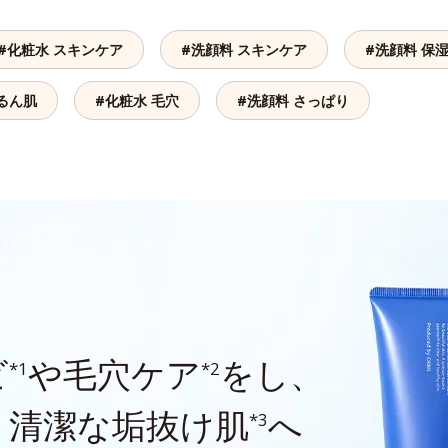
#化粧水 スキンケア
#洗顔料 スキンケア
#洗顔料 保
るん肌
#化粧水 毛穴
#洗顔料 さっぱり
ビ
や毛穴ケア
をし、
*1
*2
、清潔な垢抜け肌
へ
*3