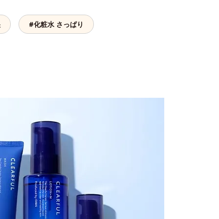
湿
#化粧水 さっぱり