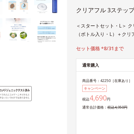
クリアフル 3ステッ
＜スタートセット・L＞ ク
（ボトル入り・L）＋クリ
セット価格 *8/31まで
通常購入
商品番号：
42250
［在庫あり］
キャンペーン
4,690
税込
円
通常
合計
価格：
税込
4,950
円