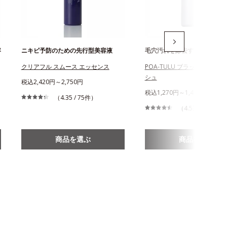
容
ニキビ予防のための先行型美容液
毛穴汚れを除去する酵素洗顔
クリアフル スムース エッセンス
POA-TULU ブラックパウダ
シュ
税込2,420円～2,750円
税込1,270円～1,490円
（4.35 / 75件）
（4.53 / 235件）
商品を選ぶ
商品を選ぶ