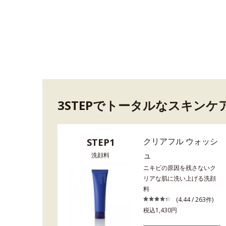
3STEPでトータルなスキンケ
クリアフル ウォッシ
STEP1
ュ
洗顔料
ニキビの原因を残さないク
リアな肌に洗い上げる洗顔
料
(4.44 / 263件)
税込1,430円