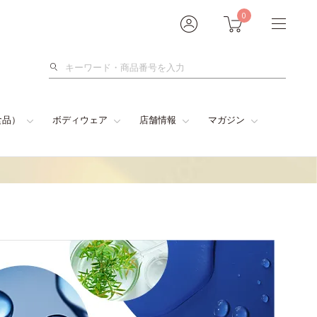
0
検
索
食品）
ボディウェア
店舗情報
マガジン