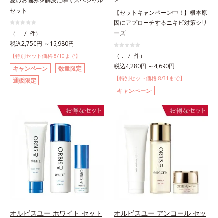
夏のお悩みを解決に導くスペシャル
セット
【セットキャンペーン中！】根本原
因にアプローチするニキビ対策シリ
ーズ
（-.-- / -件）
税込2,750円 ～16,980円
（-.-- / -件）
【特別セット価格 8/10まで】
税込4,280円 ～4,690円
キャンペーン
数量限定
【特別セット価格 8/31まで】
通販限定
キャンペーン
オルビスユー ホワイト セット
オルビスユー アンコール セッ