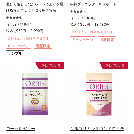
優しく落としながら、うるおいを届
年齢ダイエッターをサポート
けるマルチなふき取り用美容液
（3.83 /
146件
）
（4.53 /
119件
）
税込4,860円 ～13,180円
税込1,980円 ～3,990円
【特別セット価格 9/30まで】
【特別セット価格 8/31まで】
キャンペーン
通販限定
キャンペーン
通販限定
サンプル
ローヤルゼリー
グルコサミン＆コンドロイチ