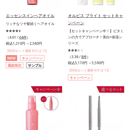
エッセンスインヘアオイル
オルビス ブライト セットキャ
ンペーン
リッチなツヤ髪続くヘアオイル
【セットキャンペーン中！】ビタミ
ンの力でアプローチ！美白×保湿シ
（4.61 /
64件
）
リーズ
税込1,210円 ～2,580円
【特別セット価格 8/31まで】
（3.38 /
8件
）
NEW
キャンペーン
税込5,170円 ～5,590円
通販限定
サンプル
【特別セット価格 8/31まで】
キャンペーン