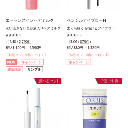
エッセンスインヘアミルク
ペンシルアイブローN
洗い流さない美容液入りヘアミルク
太くも細くも描けるアイブロー
（4.48 /
2,790件
）
（3.06 /
879件
）
税込1,100円 ～4,590円
税込880円 ～1,320円
【特別セット価格 8/31まで】
【特別セット価格 8/31まで】
NEW
キャンペーン
キャンペーン
通販限定
サンプル