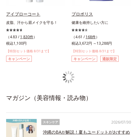
アイブローコート
プロポリス
皮脂、汗から眉メイクを守る！
健康を維持したい方に
（4.83 /
1,830件
）
（4.61 /
168件
）
税込1,100円
税込3,672円 ～13,288円
【特別セット価格 8/31まで】
【特別セット価格 8/31まで】
キャンペーン
キャンペーン
通販限定
マガジン（美容情報・読み物）
2026/07/30
スキンケア
沖縄のBAが解説！夏もユードットがおすすめ