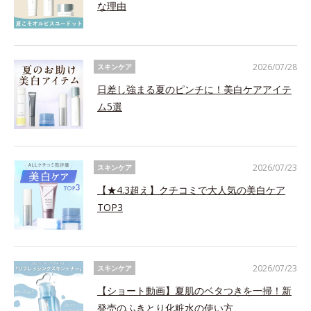
な理由
2026/07/28
スキンケア
日差し強まる夏のピンチに！美白ケアアイテ
ム5選
2026/07/23
スキンケア
【★4.3超え】クチコミで大人気の美白ケア
TOP3
2026/07/23
スキンケア
【ショート動画】夏肌のベタつきを一掃！新
発売のふきとり化粧水の使い方