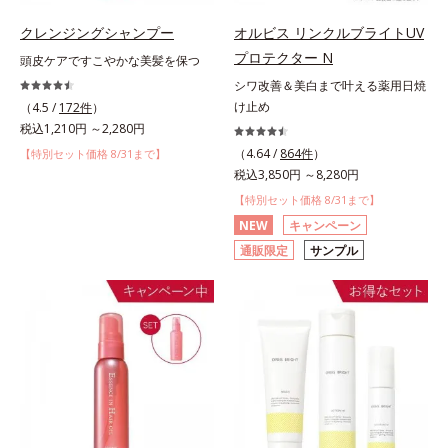
クレンジングシャンプー
オルビス リンクルブライトUV
プロテクター N
頭皮ケアですこやかな美髪を保つ
シワ改善＆美白まで叶える薬用日焼
け止め
（4.5 /
172件
）
税込1,210円 ～2,280円
（4.64 /
864件
）
【特別セット価格 8/31まで】
税込3,850円 ～8,280円
【特別セット価格 8/31まで】
NEW
キャンペーン
通販限定
サンプル