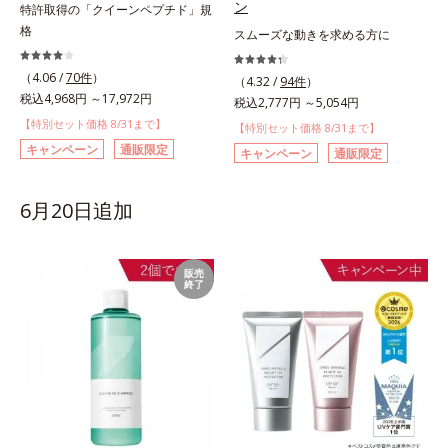
ン
特許取得の「クイーンペプチド」規
格
スムーズな動きを求める方に
（4.06 /
70件
）
（4.32 /
94件
）
税込4,968円 ～17,972円
税込2,777円 ～5,054円
【特別セット価格 8/31まで】
【特別セット価格 8/31まで】
キャンペーン
通販限定
キャンペーン
通販限定
6月20日追加
販売
終了