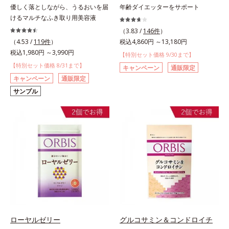
優しく落としながら、うるおいを届
年齢ダイエッターをサポート
けるマルチなふき取り用美容液
（3.83 /
146件
）
（4.53 /
119件
）
税込4,860円 ～13,180円
税込1,980円 ～3,990円
【特別セット価格 9/30まで】
【特別セット価格 8/31まで】
キャンペーン
通販限定
キャンペーン
通販限定
サンプル
ローヤルゼリー
グルコサミン＆コンドロイチ