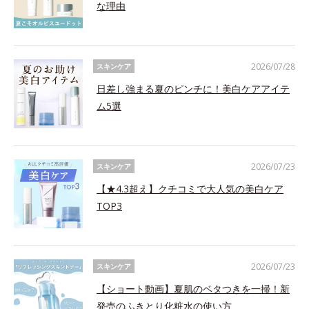
な理由
2026/07/28
スキンケア
日差し強まる夏のピンチに！美白ケアアイテ
ム5選
2026/07/23
スキンケア
【★4.3超え】クチコミで大人気の美白ケア
TOP3
2026/07/23
スキンケア
【ショート動画】夏肌のベタつきを一掃！新
発売のふきとり化粧水の使い方