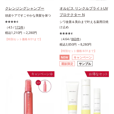
クレンジングシャンプー
オルビス リンクルブライトUV
プロテクター N
頭皮ケアですこやかな美髪を保つ
シワ改善＆美白まで叶える薬用日焼
け止め
（4.5 /
172件
）
税込1,210円 ～2,280円
（4.64 /
863件
）
【特別セット価格 8/31まで】
税込3,850円 ～8,280円
【特別セット価格 8/31まで】
NEW
キャンペーン
通販限定
サンプル