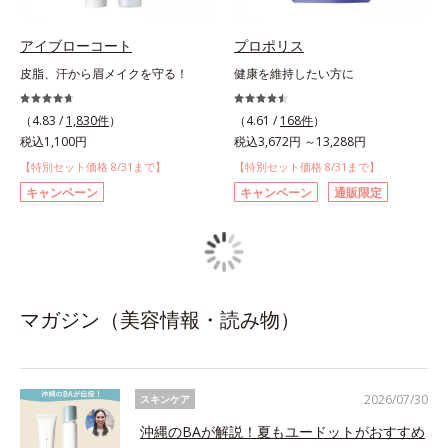
アイブローコート
プロポリス
皮脂、汗から眉メイクを守る！
健康を維持したい方に
（4.83 /
1,830件
）
（4.61 /
168件
）
税込1,100円
税込3,672円 ～13,288円
【特別セット価格 8/31まで】
【特別セット価格 8/31まで】
キャンペーン
キャンペーン
通販限定
マガジン（美容情報・読み物）
2026/07/30
スキンケア
沖縄のBAが解説！夏もユードットがおすすめ