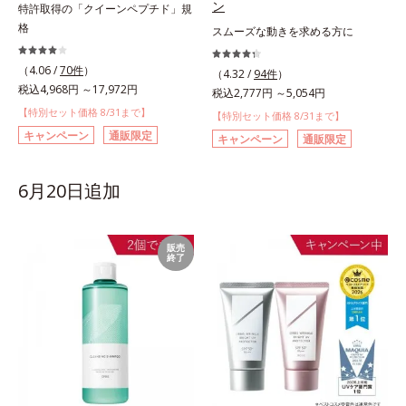
ン
特許取得の「クイーンペプチド」規
格
スムーズな動きを求める方に
（4.06 /
70件
）
（4.32 /
94件
）
税込4,968円 ～17,972円
税込2,777円 ～5,054円
【特別セット価格 8/31まで】
【特別セット価格 8/31まで】
キャンペーン
通販限定
キャンペーン
通販限定
6月20日追加
販売
終了