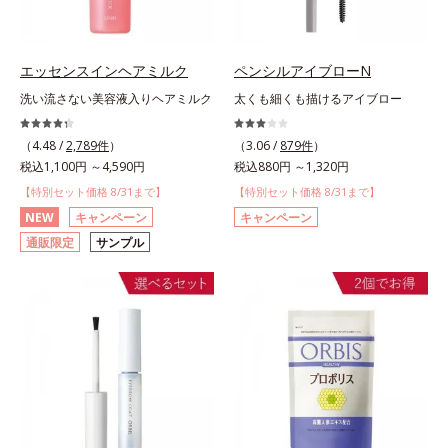
エッセンスインヘアミルク
ペンシルアイブローN
洗い流さない美容液入りヘアミルク
太くも細くも描けるアイブロー
（4.48 /
2,789件
）
（3.06 /
879件
）
税込1,100円 ～4,590円
税込880円 ～1,320円
【特別セット価格 8/31まで】
【特別セット価格 8/31まで】
NEW
キャンペーン
キャンペーン
通販限定
サンプル