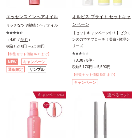
エッセンスインヘアオイル
オルビス ブライト セットキャ
ンペーン
リッチなツヤ髪続くヘアオイル
【セットキャンペーン中！】ビタミ
ンの力でアプローチ！美白×保湿シ
（4.61 /
64件
）
リーズ
税込1,210円 ～2,580円
【特別セット価格 8/31まで】
（3.38 /
8件
）
NEW
キャンペーン
税込5,170円 ～5,590円
通販限定
サンプル
【特別セット価格 8/31まで】
キャンペーン