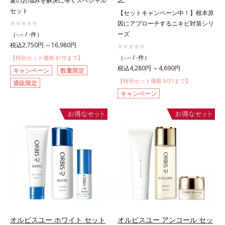
夏のお悩みを解決に導くスペシャル
セット
【セットキャンペーン中！】根本原
因にアプローチするニキビ対策シリ
ーズ
（-.-- / -件）
税込2,750円 ～16,980円
（-.-- / -件）
【特別セット価格 8/10まで】
税込4,280円 ～4,690円
キャンペーン
数量限定
【特別セット価格 8/31まで】
通販限定
キャンペーン
オルビスユー ホワイト セット
オルビスユー アンコール セッ