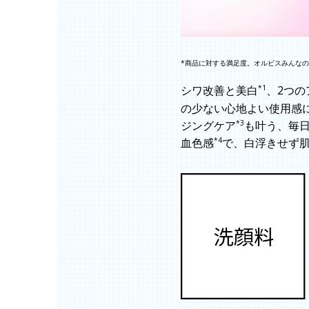
*商品に対する満足度。オルビスみんなのク
*1
シワ改善と美白
、2つの
の少ない心地よい使用感
*3
ジングケア
も叶う、毎
*4
血色感
で、白浮きせず