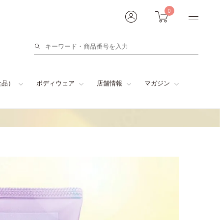
0
検
索
食品）
ボディウェア
店舗情報
マガジン