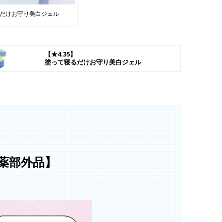
だけお守り美白ジェル
【★4.35】
塗って寝るだけお守り
美白ジェル
医薬部外品】