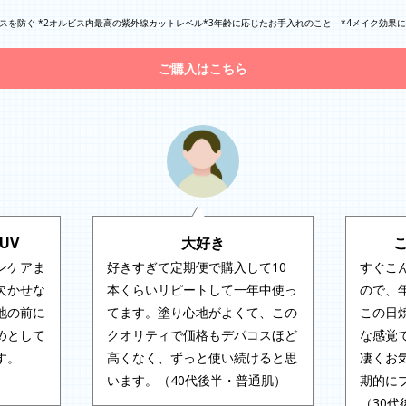
カスを防ぐ *2オルビス内最高の紫外線カットレベル*3年齢に応じたお手入れのこと *4メイク効果
ご購入はこちら
UV
大好き
ンケアま
好きすぎて定期便で購入して10
すぐこ
欠かせな
本くらいリピートして一年中使っ
ので、
地の前に
てます。塗り心地がよくて、この
この日
めとして
クオリティで価格もデパコスほど
な感覚
す。
高くなく、ずっと使い続けると思
凄くお
います。（40代後半・普通肌）
期的に
（30