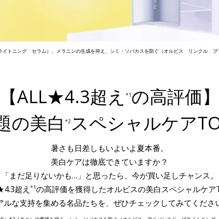
ブライトニング セラム）、メラニンの生成を抑え、シミ・ソバカスを防ぐ（オルビス リンクル ブ
【ALL★4.3超え
の高評価
*1
題の美白
スペシャルケアTO
*2
暑さも日差しもいよいよ夏本番。
美白ケアは徹底できていますか？
「まだ足りないかも…」と思ったら、
今が買い足しチャンス。
*1
4.3超え
の高評価を獲得した
オルビスの美白スペシャルケアT
アルな支持を集める名品たちを、
ぜひチェックしてみてくださ
7月時点）*2メラニンの蓄積を抑え、シミ・ソバカスを防ぐ（オルビス アドバンスド ブライトニ