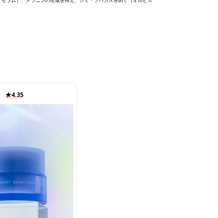
★4.35