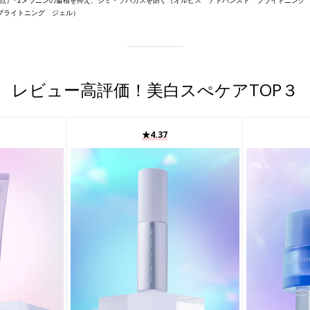
ブライトニング ジェル）
レビュー高評価！美白スぺケアTOP３
★4.37