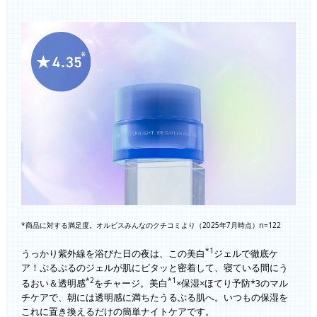
*商品に対する満足度。オルビスみんなのクチコミより（2025年7月時点）n=122
*1
うっかり紫外線を浴びた日の夜は、この美白
ジェルで徹底ケ
ア！ぷるぷるのジェルが肌にピタッと密着して、寝ている間にう
*2
*1
るおい＆透明感
をチャージ。美白
×保湿×ほてり予防*3のマル
チケアで、朝には透明感に満ちたうるぷる肌へ。いつもの保湿を
これに置き換えるだけの簡単ナイトケアです。