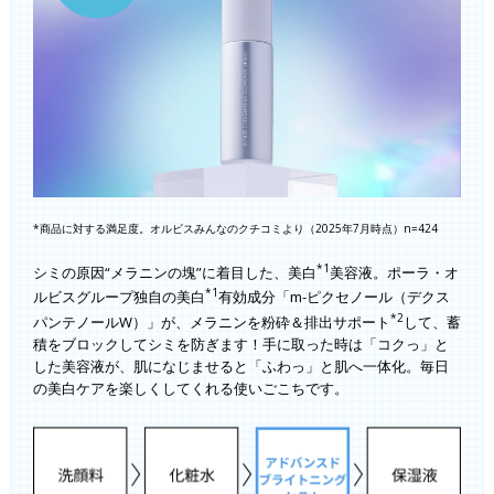
*商品に対する満足度。オルビスみんなのクチコミより（2025年7月時点）n=424
*1
シミの原因“メラニンの塊”に着目した、美白
美容液。ポーラ・オ
*1
ルビスグループ独自の美白
有効成分「m-ピクセノール（デクス
*2
パンテノールW）」が、メラニンを粉砕＆排出サポート
して、蓄
積をブロックしてシミを防ぎます！手に取った時は「コクっ」と
した美容液が、肌になじませると「ふわっ」と肌へ一体化。毎日
の美白ケアを楽しくしてくれる使いごこちです。