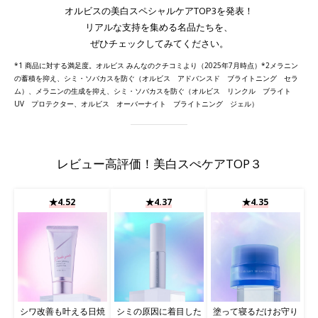
オルビスの美白スペシャルケアTOP3を発表！
リアルな支持を集める名品たちを、
ぜひチェックしてみてください。
*1 商品に対する満足度。オルビス みんなのクチコミより（2025年7月時点）*2メラニン
の蓄積を抑え、シミ・ソバカスを防ぐ（オルビス アドバンスド ブライトニング セラ
ム）、メラニンの生成を抑え、シミ・ソバカスを防ぐ（オルビス リンクル ブライト
UV プロテクター、オルビス オーバーナイト ブライトニング ジェル）
レビュー高評価！美白スぺケアTOP３
★4.52
★4.37
★4.35
シワ改善も叶える日焼
シミの原因に着目した
塗って寝るだけお守り