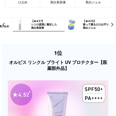
け止め
美白美容液
美白ジェル
【★4.37】
【★4.35】
シミの原因に着目した
塗って寝るだけお守り
焼け止め
美白美容液
美白ジェル
1位
オルビス リンクル ブライト UV プロテクター【医
薬部外品】