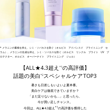
* メラニンの蓄積を抑え、シミ・ソバカスを防ぐ（オルビス アドバンスド ブライトニング セ
ラム）、メラニンの生成を抑え、シミ・ソバカスを防ぐ（オルビス リンクル ブライト UV プ
ロテクター、オルビス オーバーナイト ブライトニング ジェル）
【ALL★4.3超え
の高評価】
*1
話題の美白
スペシャルケアTOP3
*2
暑さも日差しもいよいよ夏本番。
美白ケアは徹底できていますか？
「まだ足りないかも…」と思ったら、
今が買い足しチャンス。
*1
今回は、ALL★4.3超え
の高評価を獲得した