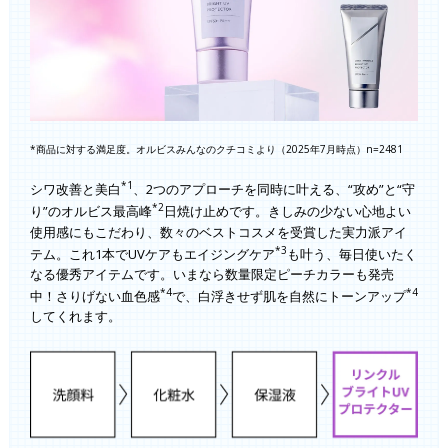
*商品に対する満足度。オルビスみんなのクチコミより（2025年7月時点）n=2481
*1
シワ改善と美白
、2つのアプローチを同時に叶える、“攻め”と“守
*2
り”のオルビス最高峰
日焼け止めです。きしみの少ない心地よい
使用感にもこだわり、数々のベストコスメを受賞した実力派アイ
*3
テム。これ1本でUVケアもエイジングケア
も叶う、毎日使いたく
なる優秀アイテムです。いまなら数量限定ピーチカラーも発売
*4
*4
中！さりげない血色感
で、白浮きせず肌を自然にトーンアップ
してくれます。