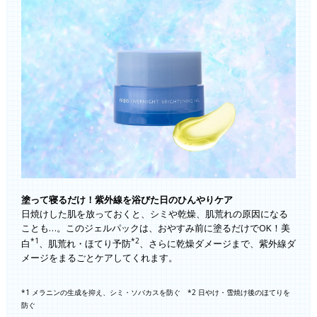
塗って寝るだけ！紫外線を浴びた日のひんやりケア
日焼けした肌を放っておくと、シミや乾燥、肌荒れの原因になる
ことも…。このジェルパックは、おやすみ前に塗るだけでOK！美
*1
*2
白
、肌荒れ・ほてり予防
、さらに乾燥ダメージまで、紫外線ダ
メージをまるごとケアしてくれます。
*1 メラニンの生成を抑え、シミ・ソバカスを防ぐ *2 日やけ・雪焼け後のほてりを
防ぐ