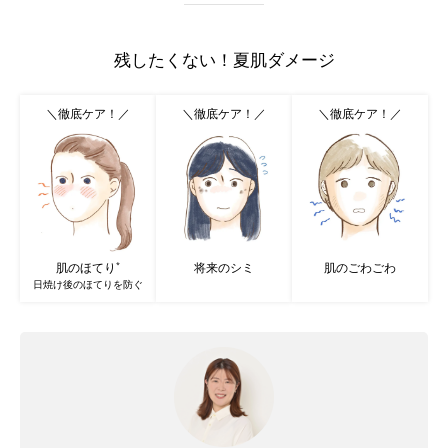
残したくない！夏肌ダメージ
＼徹底ケア！／
＼徹底ケア！／
＼徹底ケア！／
肌のほてり
将来のシミ
肌のごわごわ
*
日焼け後のほてりを防ぐ