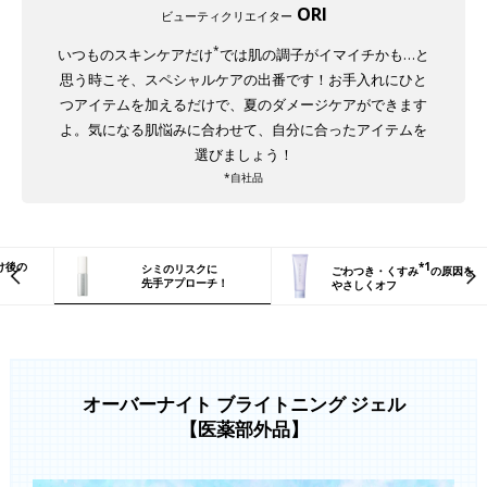
ORI
ビューティクリエイター
*
いつものスキンケアだけ
では肌の調子がイマイチかも…と
思う時こそ、スペシャルケアの出番です！お手入れにひと
つアイテムを加えるだけで、夏のダメージケアができます
よ。気になる肌悩みに合わせて、自分に合ったアイテムを
選びましょう！
*自社品
け後の
*1
シミのリスクに
ごわつき・くすみ
の原因を
先手アプローチ！
やさしくオフ
オーバーナイト ブライトニング ジェル
【医薬部外品】