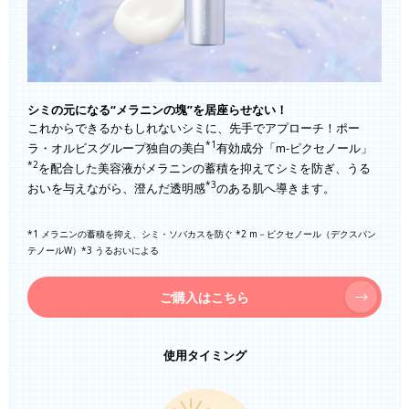
シミの元になる“メラニンの塊”を居座らせない！
これからできるかもしれないシミに、先手でアプローチ！ポー
*1
ラ・オルビスグループ独自の美白
有効成分「m-ピクセノール」
*2
を配合した美容液がメラニンの蓄積を抑えてシミを防ぎ、うる
*3
おいを与えながら、澄んだ透明感
のある肌へ導きます。
*1 メラニンの蓄積を抑え、シミ・ソバカスを防ぐ *2 m－ピクセノール（デクスパン
テノールW）*3 うるおいによる
ご購入はこちら
使用タイミング