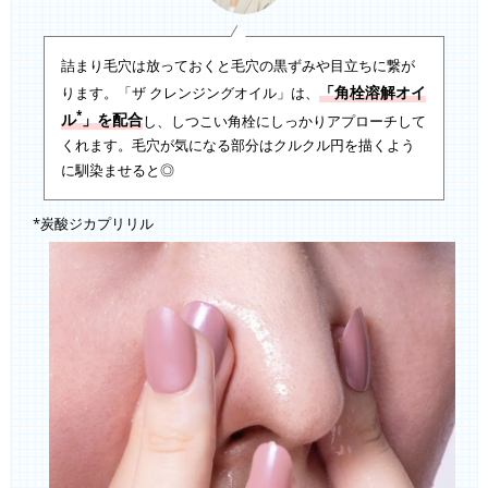
詰まり毛穴は放っておくと毛穴の黒ずみや目立ちに繋が
「角栓溶解オイ
ります。「ザ クレンジングオイル」は、
*
ル
」を配合
し、しつこい角栓にしっかりアプローチして
くれます。毛穴が気になる部分はクルクル円を描くよう
に馴染ませると◎
*炭酸ジカプリリル