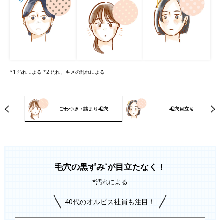
*1 汚れによる *2 汚れ、キメの乱れによる
ごわつき・詰まり毛穴
毛穴目立ち
毛穴の黒ずみ
が目立たなく！
*
*汚れによる
40代のオルビス社員も注目！