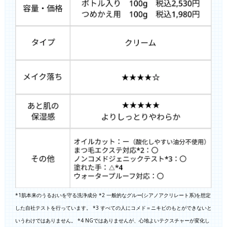
*1肌本来のうるおいを守る洗浄成分 *2 一般的なグルー(シアノアクリレート系)を想定
した自社テストを行っています。 *3 すべての人にコメド＝ニキビのもとができないと
いうわけではありません。 *4 NGではありませんが、心地よいテクスチャーが変化し