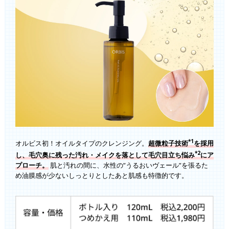
*1
オルビス初！オイルタイプのクレンジング。
超微粒子技術
を採用
*2
し、毛穴奥に残った汚れ・メイクを落として毛穴目立ち悩み
にア
プローチ。
肌と汚れの間に、水性の”うるおいヴェール”を張るた
め油膜感が少ないしっとりとしたあと肌感も特徴的です。