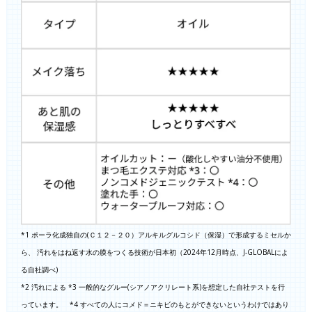
*1 ポーラ化成独自の(Ｃ１２－２０）アルキルグルコシド（保湿）で形成するミセルか
ら、 汚れをはね返す水の膜をつくる技術が日本初（2024年12月時点、J-GLOBALによ
る自社調べ)
*2 汚れによる *3 一般的なグルー(シアノアクリレート系)を想定した自社テストを行
っています。 *4 すべての人にコメド＝ニキビのもとができないというわけではあり