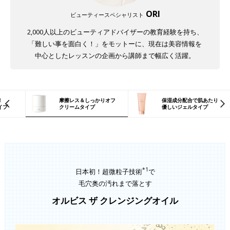
ORI
ビューティースペシャリスト
2,000人以上のビューティアドバイザーの教育経験を持ち、
「難しい事を面白く！」をモットーに、現在は美容情報を
中心としたレッスンの企画から講師まで幅広く活躍。
！
摩擦レス＆しっかりオフ
保湿成分配合で肌あたり
イプ
クリームタイプ
優しいジェルタイプ
*1
日本初！超微粒子技術
で
毛穴奥の汚れまで落とす
オルビス ザ クレンジングオイル