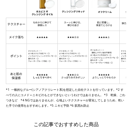
*1 一般的なグルー(シアノアクリレート系)を想定した自社テストを行っています。*2 す
べての人にコメド＝ニキビのもとができないというわけではありません。 *3 乾燥、ごわ
つきなど *4 NGではありませんが、心地よいテクスチャーが変化してしまうため、乾い
た手での使用をおすすめします。*5 ニキビ予防 *6 肌荒れ防止
この記事でおすすめした商品