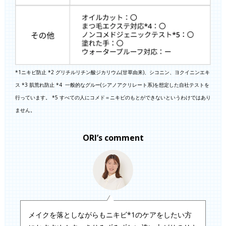
*1ニキビ防止 *2 グリチルリチン酸ジカリウム(甘草由来)、シコニン、ヨクイニンエキ
ス *3 肌荒れ防止 *4 一般的なグルー(シアノアクリレート系)を想定した自社テストを
行っています。 *5 すべての人にコメド＝ニキビのもとができないというわけではあり
ません。
ORI’s comment
メイクを落としながらもニキビ*1のケアをしたい方