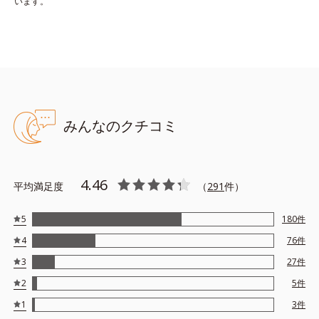
います。
みんなのクチコミ
4.46
平均満足度
（
291
件）
5
180
件
4
76
件
3
27
件
2
5
件
1
3
件