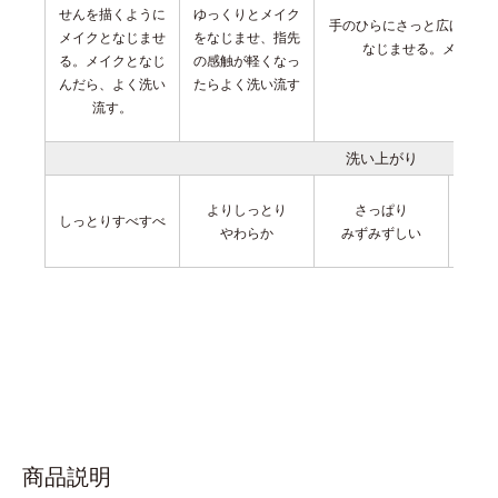
せんを描くように
ゆっくりとメイク
手のひらにさっと広げ、肌
メイクとなじませ
をなじませ、指先
なじませる。
メイクと
る。メイクとなじ
の感触が軽くなっ
んだら、よく洗い
たらよく洗い流す
流す。
洗い上がり
よりしっとり
さっぱり
しっとりすべすべ
やわらか
みずみずしい
商品説明