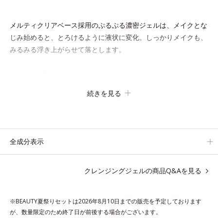
メルティクリアベース採用のぷるぷる濃密ジェルは、メイクとな
じみ始めると、とろけるように液状に変化。しっかりメイクも、
みるみる浮き上がらせて落とします。
ヒアルロン酸ナトリウム、マリンコラーゲン(*)、ローヤルゼリ
ーエキス配合で、洗い上がりはしっとりもちもち。濡れた手でも
続きを見る
OKなので、お風呂場でもお使いいただけます。
* 水溶性コラーゲン
全成分表示
各商品の詳しい情報は商品ページをご覧ください。
・BEAUTY夏祭りは、
こちら
クレンジングジェルの商品Q&Aを見る
※BEAUTY夏祭りセットは2026年8月10日までの販売を予定しております
●無油分、無香料、無着色 ●ヒアルロン酸ナトリウム、マリンコラー
が、数量限定のため終了日が前後する場合がございます。