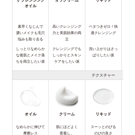
オイル
素早くなじんで
高いクレンジング
ベタつきゼロ！快
贅沢
濃いメイクも毛穴
力と美肌効果の両
適クレンジング
悩みも取り去る
立
しっとりなめらか
クレンジングでも
洗い上がりはさっ
後肌
な後肌とメイク落
しっかりとスキン
ぱりしたい派
ちり
ちを両立したい派
ケアをしたい派
テクスチャー
オイル
クリーム
リキッド
なめらかに伸びて
肌にほどよく
スーッとのびる
ぷ
摩擦レス
密着し、
のびの良さ
弾力