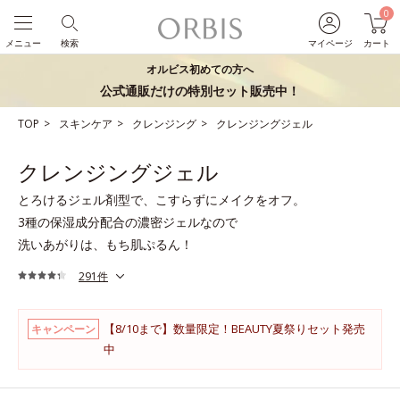
0
メニュー
検索
マイページ
カート
オルビス初めての方へ
公式通販だけの特別セット販売中！
TOP
スキンケア
クレンジング
クレンジングジェル
クレンジングジェル
とろけるジェル剤型で、こすらずにメイクをオフ。
3種の保湿成分配合の濃密ジェルなので
洗いあがりは、もち肌ぷるん！
291件
【8/10まで】数量限定！BEAUTY夏祭りセット発売
キャンペーン
中