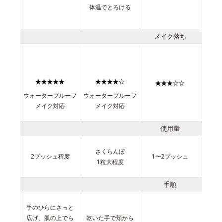
体温でとろける
メイク落ち
ウォータープルーフ
ウォータープルーフ
メイク対応
メイク対応
使用量
さくらんぼ
さ
2プッシュ程度
1〜2プッシュ
1粒大程度
手順
手のひらにさっと
広げ、肌の上でら
乾いた手で頬から