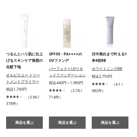
つるんとハリ肌に仕上
SPF50・PA++++の
日中美白まで叶える1
げるスキンケア発想の
UVファンデ
本6役BB
化粧下地
パーフェクトUVリキ
ホワイトニングBB
オルビスユー トリー
ッドファンデーション
税込2,750円
トメントプライマー
税込440円～1,980円
（4.1 /
税込1,760円
（3.78 /
982件）
（3.96 /
714件）
378件）
商品を選ぶ
商品を選ぶ
商品を選ぶ