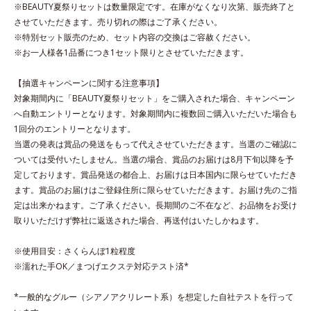
ゲン、ローヤルゼリーエキス配合＝保湿成分●グリチルリチン酸ジカ
※BEAUTY夏祭りセットは数量限定です。在庫がなくなり次第、販売終了と
リウム配合＝肌をすこやかに整える成分●植物性洗浄成分（ヤシ油由
させていただきます。売り切れの際はご了承ください。
来）配合●アルコールフリー●弱酸性
※特別セット販売のため、セット内容の交換はご容赦ください。
※アレルギーテスト済＝全ての方にアレルギーが起こらないという
※お一人様各1品番につき1セット限りとさせていただきます。
ことではありません。
※ノンコメドジェニックテスト済＝すべての人にコメド（ニキビの
【抽選キャンペーンに関する注意事項】
もと）ができないというわけではありません。
対象期間内に「BEAUTY夏祭りセット」をご購入された場合、キャンペーン
へ自動エントリーとなります。対象期間内に複数回ご購入いただいた場合も
1回分のエントリーとなります。
当選の発表は賞品の発送をもって代えさせていただきます。当選のご確認に
ついては受付いたしません。当選の場合、賞品のお届けは8月下旬以降を予
定しております。賞品発送の都合上、お届けは日本国内に限らせていただき
ます。賞品のお届けはご登録住所に限らせていただきます。お届け先のご指
定は出来かねます。ご了承ください。長期間のご不在など、お品物をお受け
取りいただけず弊社に返送された場合、再送付はいたしかねます。
※使用目安：さくらんぼ1粒程度
※濡れた手OK／まつげエクステ対応テスト済*
*一般的なグルー（シアノアクリレート系）を想定した自社テストを行って