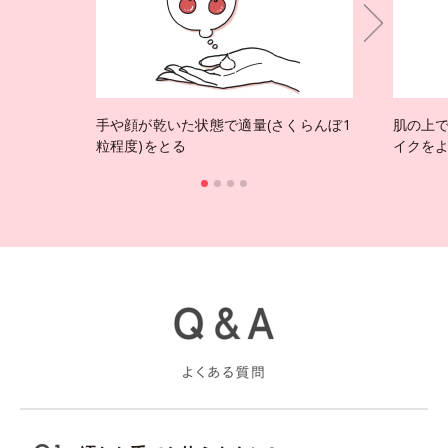
手や顔が乾いた状態で適量(さくらんぼ1
肌の上
粒程度)をとる
イクを