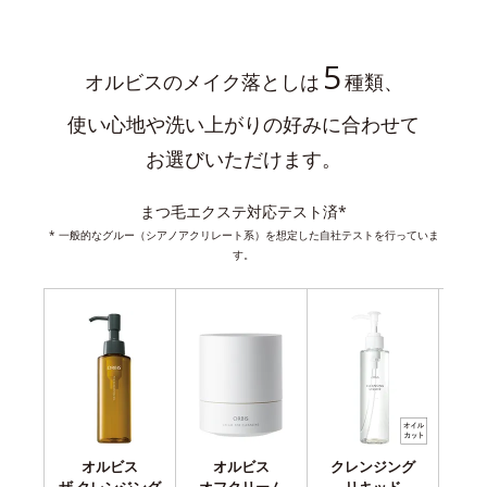
5
オルビスのメイク落としは
種類、
使い心地や洗い上がりの好みに合わせて
お選びいただけます。
まつ毛エクステ対応テスト済*
* 一般的なグルー（シアノアクリレート系）を想定した自社テストを行っていま
す。
オルビス
オルビス
クレンジング
ク
ザ クレンジング
オフクリーム
リキッド