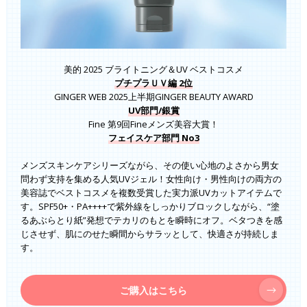
美的 2025 ブライトニング＆UV ベストコスメ
プチプラＵＶ編 2位
GINGER WEB 2025上半期GINGER BEAUTY AWARD
UV部門/銀賞
Fine 第9回Fineメンズ美容大賞！
フェイスケア部門 No3
メンズスキンケアシリーズながら、その使い心地のよさから男女
問わず支持を集める人気UVジェル！女性向け・男性向けの両方の
美容誌でベストコスメを複数受賞した実力派UVカットアイテムで
す。SPF50+・PA++++で紫外線をしっかりブロックしながら、“塗
るあぶらとり紙”発想でテカリのもとを瞬時にオフ。ベタつきを感
じさせず、肌にのせた瞬間からサラッとして、快適さが持続しま
す。
ご購入はこちら