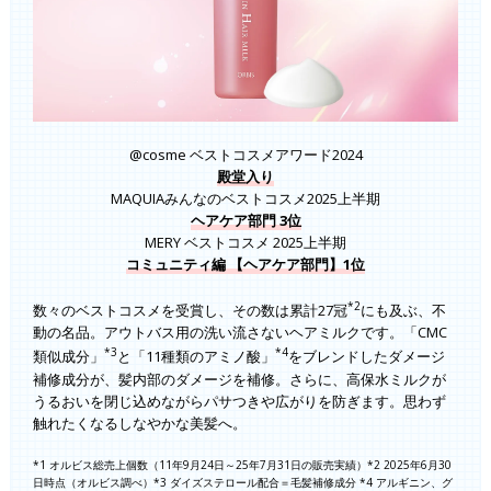
@cosme ベストコスメアワード2024
殿堂入り
MAQUIAみんなのベストコスメ2025上半期
ヘアケア部門 3位
MERY ベストコスメ 2025上半期
コミュニティ編 【ヘアケア部門】1位
*2
数々のベストコスメを受賞し、その数は累計27冠
にも及ぶ、不
動の名品。アウトバス用の洗い流さないヘアミルクです。「CMC
*3
*4
類似成分」
と「11種類のアミノ酸」
をブレンドしたダメージ
補修成分が、髪内部のダメージを補修。さらに、高保水ミルクが
うるおいを閉じ込めながらパサつきや広がりを防ぎます。思わず
触れたくなるしなやかな美髪へ。
*1 オルビス総売上個数（11年9月24日～25年7月31日の販売実績）*2 2025年6月30
日時点（オルビス調べ）*3 ダイズステロール配合＝毛髪補修成分 *4 アルギニン、グ