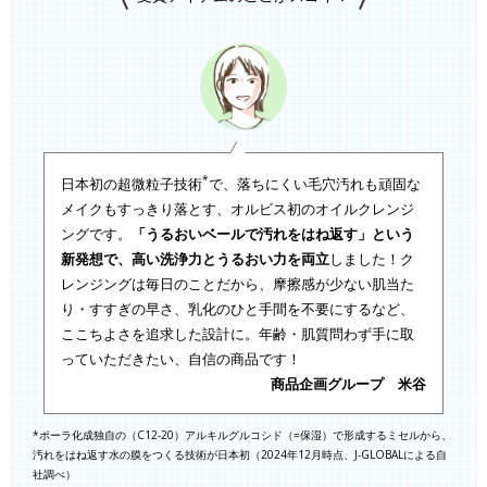
*
日本初の超微粒子技術
で、落ちにくい毛穴汚れも頑固な
メイクもすっきり落とす、オルビス初のオイルクレンジ
ングです。
「うるおいベールで汚れをはね返す」という
新発想で、高い洗浄力とうるおい力を両立
しました！ク
レンジングは毎日のことだから、摩擦感が少ない肌当た
り・すすぎの早さ、乳化のひと手間を不要にするなど、
ここちよさを追求した設計に。年齢・肌質問わず手に取
っていただきたい、自信の商品です！
商品企画グループ 米谷
*ポーラ化成独自の（C12-20）アルキルグルコシド（=保湿）で形成するミセルから、
汚れをはね返す水の膜をつくる技術が日本初（2024年12月時点、J-GLOBALによる自
社調べ）