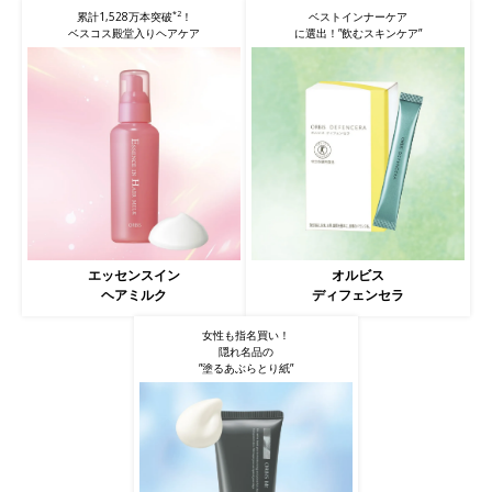
*2
ベストインナーケア
累計1,528万本突破
！
に選出！”飲むスキンケア”
ベスコス殿堂入りヘアケア
オルビス
エッセンスイン
ディフェンセラ
ヘアミルク
女性も指名買い！
隠れ名品の
”塗るあぶらとり紙”