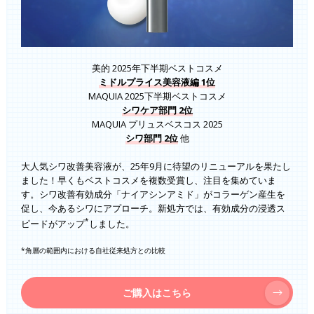
美的 2025年下半期ベストコスメ
ミドルプライス美容液編 1位
MAQUIA 2025下半期ベストコスメ
シワケア部門 2位
MAQUIA プリュスベスコス 2025
シワ部門 2位
他
大人気シワ改善美容液が、25年9月に待望のリニューアルを果たし
ました！早くもベストコスメを複数受賞し、注目を集めていま
す。シワ改善有効成分「ナイアシンアミド」がコラーゲン産生を
促し、今あるシワにアプローチ。新処方では、有効成分の浸透ス
*
ピードがアップ
しました。
*角層の範囲内における自社従来処方との比較
ご購入はこちら