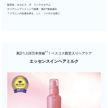
販売名：オルビス ザ リンクルセラム
ナイアシンアミド＝シワ改善・美白*有効成分
＊メラニンの生成を抑え、シミ・ソバカスを防ぐ
*1
累計1,528万本突破
！ベスコス殿堂入りヘアケア
エッセンスインヘアミルク