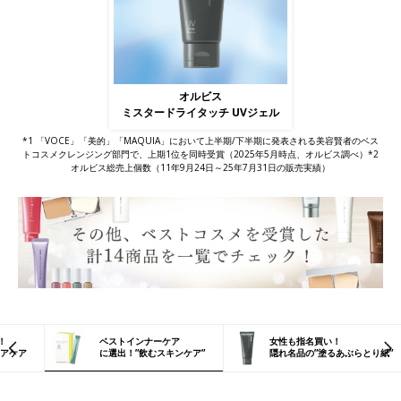
オルビス
ミスタードライタッチ UVジェル
*1 「VOCE」「美的」「MAQUIA」において上半期/下半期に発表される美容賢者のベス
トコスメクレンジング部門で、上期1位を同時受賞（2025年5月時点、オルビス調べ）*2
オルビス総売上個数（11年9月24日～25年7月31日の販売実績）
！
ベストインナーケア
女性も指名買い！
アケア
に選出！
”飲むスキンケア”
隠れ名品の”塗るあぶらとり紙”