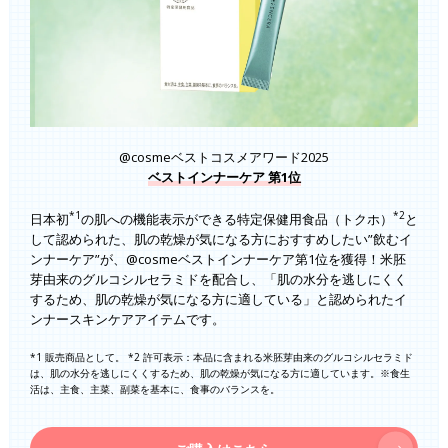
@cosmeベストコスメアワード2025
ベストインナーケア 第1位
*1
*2
日本初
の肌への機能表示ができる特定保健用食品（トクホ）
と
して認められた、肌の乾燥が気になる方におすすめしたい”飲むイ
ンナーケア”が、@cosmeベストインナーケア第1位を獲得！米胚
芽由来のグルコシルセラミドを配合し、「肌の水分を逃しにくく
するため、肌の乾燥が気になる方に適している」と認められたイ
ンナースキンケアアイテムです。
*1 販売商品として。 *2 許可表示：本品に含まれる米胚芽由来のグルコシルセラミド
は、肌の水分を逃しにくくするため、肌の乾燥が気になる方に適しています。※食生
活は、主食、主菜、副菜を基本に、食事のバランスを。