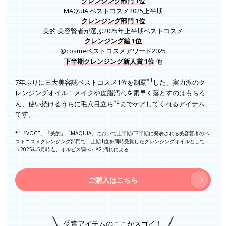
クレンジング部門 1位
MAQUIA ベストコスメ2025上半期
クレンジング部門 1位
美的 美容賢者が選ぶ2025年上半期ベストコスメ
クレンジング編 1位
@cosmeベストコスメアワード2025
下半期クレンジング新人賞 1位
他
*1
7年ぶりに三大美容誌ベストコスメ1位を制覇
した、実力派のク
レンジングオイル！メイクや皮脂汚れを素早く落とすのはもちろ
*2
ん、使い続けるうちに毛穴目立ち
までケアしてくれるアイテム
です。
*1「VOCE」「美的」「MAQUIA」において上半期/下半期に発表される美容賢者のベ
ストコスメクレンジング部門で、上期1位を同時受賞したクレンジングオイルとして
（2025年5月時点、オルビス調べ）*2 汚れによる
ご購入はこちら
受賞アイテムのここがスゴイ！