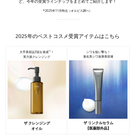
ど、今年の受賞ラインナップをまとめてご紹介します！
*2025年11月時点（オルビス調べ）
2025年のベストコスメ受賞アイテムはこちら
*1
シワを狙い撃ち！
大手美容誌3冠を達成
！
進化系シワ改善美容液
実力派クレンジング
ザ リンクルセラム
ザ クレンジング
【医薬部外品】
オイル