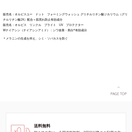
販売名：オルビスユー ドット フォーミングウォッシュ グリチルリチン酸ジカリウム（グリ
チルリチン酸2K）配合＝肌荒れ防止有効成分
販売名：オルビス リンクル ブライト UV プロテクター
Wナイアシン（ナイアシンアミド）：シワ改善・美白*有効成分
＊メラニンの生成を抑え、シミ・ソバカスを防ぐ
送料無料