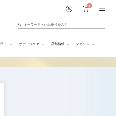
0
検
索
食品）
ボディウェア
店舗情報
マガジン