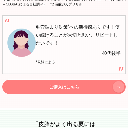
－GLOBALによる自社調べ） *2 炭酸ジカプリリル
*
毛穴詰まり対策
への期待感ありです！使
い続けることが大切と思い、リピートし
たいです！
40代後半
*洗浄による
ご購入はこちら
「皮脂がよく出る夏には