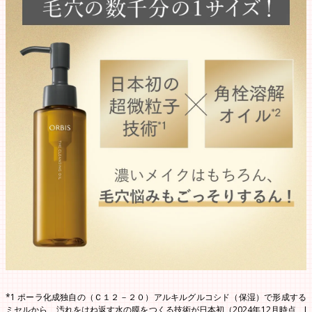
*1 ポーラ化成独自の（Ｃ１２－２０）アルキルグルコシド（保湿）で形成する
ミセルから、汚れをはね返す水の膜をつくる技術が日本初（2024年12月時点、J