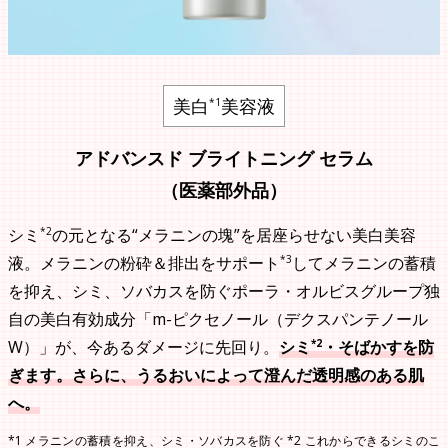
美白
美容液
*1
アドバンスド ブライトニング セラム
（医薬部外品）
*2
シミ
の元となる“メラニンの塊”を居座らせない美白美容
*3
液。メラニンの粉砕＆排出をサポート
してメラニンの蓄積
を抑え、シミ、ソバカスを防ぐポーラ・オルビスグループ独
自の美白有効成分「m-ピクセノール（デクスパンテノール
*2
W）」が、今あるダメージに先回り。
シミ
・そばかすを防
ぎます。さらに、うるおいによって澄んだ透明感のある肌
へ。
*1 メラニンの蓄積を抑え、シミ・ソバカスを防ぐ *2 これからできるシミのこ