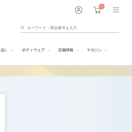
0
検
索
食品）
ボディウェア
店舗情報
マガジン