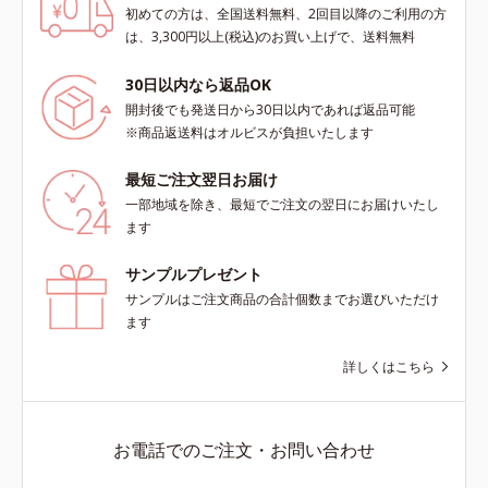
初めての方は、全国送料無料、2回目以降のご利用の方
詳細はこちら
は、3,300円以上(税込)のお買い上げで、送料無料
30日以内なら返品OK
開封後でも発送日から30日以内であれば返品可能
※商品返送料はオルビスが負担いたします
「通知を許可」ボタンがOFF（グレー）になっている場
お気に入りに追加した記事を読み返す方法はこちら
最短ご注文翌日お届け
合は、ボタンをタップしてON（グリーン）にします。こ
一部地域を除き、最短でご注文の翌日にお届けいたし
れで完了です！
ます
サンプルプレゼント
サンプルはご注文商品の合計個数までお選びいただけ
ます
詳しくはこちら
お電話でのご注文・お問い合わせ