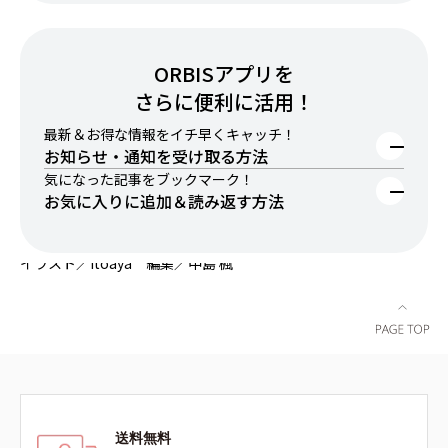
イフスタイルに合わせたサイクルでお届けします。
ORBISアプリを
さらに便利に活用！
最新＆お得な情報をイチ早くキャッチ！
お知らせ・通知を受け取る方法
早速お買い物をする
気になった記事をブックマーク！
スマートフォンの「設定」から「通知」を選択します。
実際に商品を手に取って試したい方やお肌悩みなど相談
お気に入りに追加＆読み返す方法
画面をスクロールして「ORBIS」のアプリを選択しま
オンラインカウンセリングはこちら
したい方は店舗がおすすめ。店舗限定のキャンペーンも
す。
記事をお気に入りに追加する方法はこちら
実施しています。
イラスト／itoaya 編集／中島 楓
直近のキャンペーン情報はこちら
お申し込み方法
店舗検索はこちら
STEP 1 お好きな商品を選ぶ
ご希望の商品ページにアクセスし、「定期商品を選択す
る」をクリック
STEP 2 配送日と間隔を選ぶ
以下の4種類のコースからお選びいただけます。
30日ごと／45日ごと／60日ごと／90日ごと
送料無料