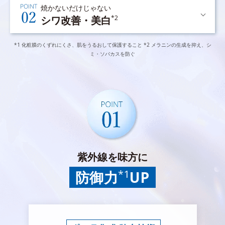
焼かないだけじゃない
シワ改善・美白
*2
*1 化粧膜のくずれにくさ、肌をうるおして保護すること *2 メラニンの生成を抑え、シ
ミ・ソバカスを防ぐ
紫外線を味方に
*1
防御力
UP