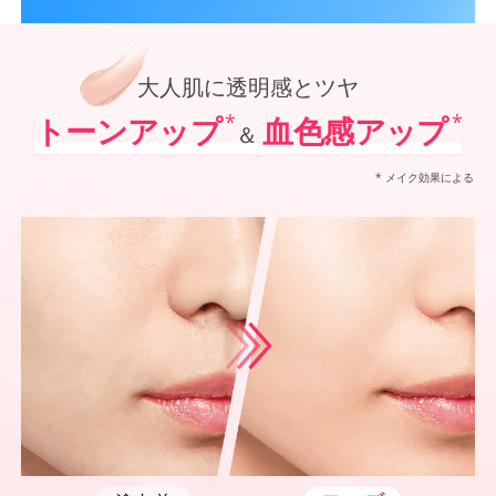
*1
オルビス内最高の紫外線カットレベル
オルビス最高峰*1 SNSで大人気の日焼け止めがパワーアップ！
*2
「VOCE」「美的」「MAQUIA」において発表されるベストコスメUVケア部門での受賞（2021
ポーラ化成 独自技術を搭載進化させた防御力*5✕シワ改善・美白*6、
*3
@cosmeベストコスメアワードでの受賞（2022年～2025年 オルビス調べ リンクルホワイト
*4
2024年12月20日時点（オルビス調べ リンクルホワイトUVプロテクターを含む）
大人肌に透明感とツヤ
*5
化粧膜のくずれにくさ、肌をうるおして保護すること
*6
メラニンの生成を抑え、シミ・ソバカスを防ぐ
*
*
トーンアップ
血色感アップ
＆
*7
紫外線に瞬時に反応して、膜が厚くなり始めることおよび表面に新たな膜ができ始めることで膜
* メイク効果による