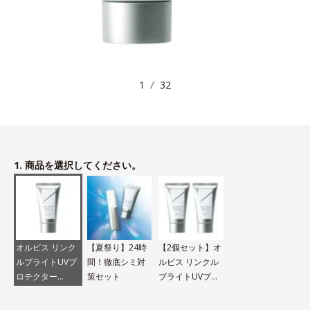
1
32
1. 商品を選択してください。
オルビス リンク
【夏祭り】24時
【2個セット】オ
ルブライトUVプ
間！徹底シミ対
ルビス リンクル
ロテクター
策セット
ブライトUVプロ
N（医薬部外品）
テクター N