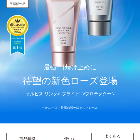
医薬部外品
最強
*
日焼け止めに
待望の新色ローズ登場
オルビス リンクルブライトUVプロテクターN
* オルビス内最高の紫外線カットレベル
よくある
商品特徴
使い方