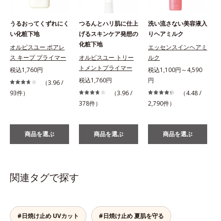
うるおってくずれにく
つるんとハリ肌に仕上
洗い流さない美容液入
い化粧下地
げるスキンケア発想の
りヘアミルク
化粧下地
オルビスユー ポアレ
エッセンスインヘアミ
ス キープ プライマー
オルビスユー トリー
ルク
税
トメントプライマー
税込1,760円
税込1,100円～4,590
税込1,760円
円
（3.96 /
93件）
（3.96 /
（4.48 /
378件）
2,790件）
商品を選ぶ
商品を選ぶ
商品を選ぶ
関連タグで探す
#日焼け止め UVカット
#日焼け止め 夏肌を守る