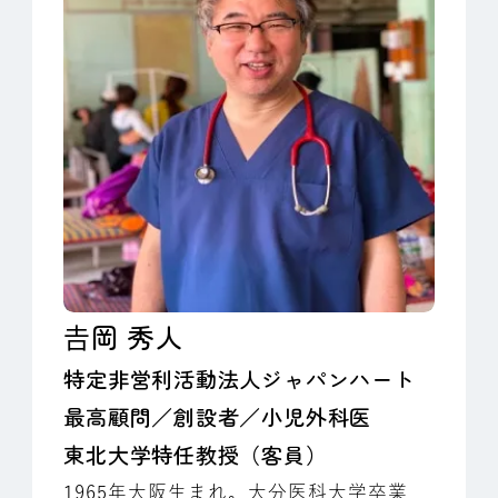
𠮷岡 秀人
特定非営利活動法人ジャパンハート
最高顧問／創設者／小児外科医
東北大学特任教授（客員）
1965年大阪生まれ。大分医科大学卒業