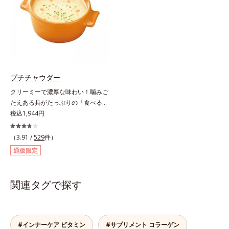
た、まるでフルーツゼリーのように
ゲン」を1本にたっぷり10,000mg
みずみずしいゼリーです。個包装の
配合。サポート成分のビタミンC、
スティックタイプだから、いつでも
スムーズに届けるヒハツエキスも加
どこでも片手でおいしくコラーゲン
わることで、毎日のハリ・ツヤをし
をチャージできます。年齢と共に気
っかりと応援します。山形県産の
になる悩みも、おやつやデザート時
ラ・フランス果汁を使用した、すっ
にぷるんっと食べて解消を目指しま
きり飲みやすい味わい。ノンカフェ
プチチャウダー
しょう。脂肪分ゼロ＆1袋20kcal
インのため、大事なイベント前のケ
クリーミーで濃厚な味わい！噛みご
で、ダイエット中でも安心です。各
アとして、おやすみ前にもおすすめ
たえある具がたっぷりの「食べる」
商品の詳しい情報は商品ページをご
です。各商品の詳しい情報は商品ペ
スープ。クリーミーなスープに大粒
税込1,944円
覧ください。・BEAUTY夏祭りは、
ージをご覧ください。・BEAUTY夏
コーンやクルトン、鶏肉のような食
こちら
祭りは、こちら
感の大豆たんぱくなど、具だくさん
（3.91 /
529
件）
の「食べる」スープです。ボリュー
通販限定
ム感のある食べごたえで、お腹にし
っかりたまります。また、ハリとぷ
るぷる感のある毎日に必要なコラー
関連タグで探す
ゲン*を1,000mgも配合。ダイエッ
トによるやつれ感を気にせず、キレ
イをサポートします。さらに、食事
制限で心配な栄養面もしっかりカバ
#インナーケア ビタミン
#サプリメント コラーゲン