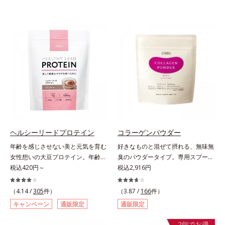
ヘルシーリードプロテイン
コラーゲンパウダー
年齢を感じさせない美と元気を育む
好きなものと混ぜて摂れる、無味無
女性想いの大豆プロテイン。年齢を
臭のパウダータイプ。専用スプーン
感じさせない美と元気を育む、女性
税込420円～
1杯で、ハリと弾力のある毎日に欠
税込2,916円
想いの大豆プロテインです。1杯で
かせない「コラーゲン」5,000㎎を
不足しがちなたんぱく質を補えま
手軽に摂れる美容パウダーです。無
（4.14 /
305
件）
（3.87 /
166
件）
す。大人女性の食習慣に基づき質と
味無臭で飲み物や料理に影響がな
キャンペーン
通販限定
通販限定
量を考え、更年世代の女性に人気の
く、冷たい飲み物にも簡単に溶ける
ある脂質が少ないソイプロテイン
ので、毎日簡単にキレイを補給でき