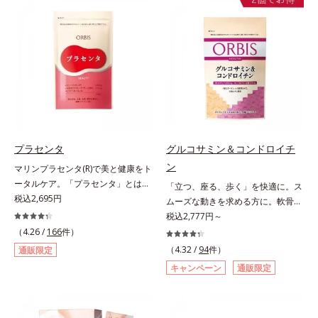
（大豆由来の植物性たんぱく質）を
ます。
採用しました。吸収が穏やかで、腹
持ちがいいのもポイントです。体を
作る材料であるたんぱく質12g(*1)
をメインに、美を引き出すコラーゲ
ン5,000mgも配合。さらにリズムを
支える鉄分やビタミン6種(*2)、食
物繊維など、女性が不足しがちな栄
養素を豊富に含み、大人女性の健康
美を総合的に支えます。甘さ控えめ
プラセンタ
グルコサミン＆コンドロイチ
のカフェオレ味、濃厚な抹茶味の2
ン
マリンプラセンタ(R)で美と健康をト
味展開。プロテイン独特のにおいや
ータルケア。「プラセンタ」とは、
「立つ、座る、歩く」を快適に。ス
クセが少なく、水に溶けやすいの
母から子へ酸素や栄養素をおく
税込2,695円
ムーズな動きを求める方に。軟骨の
で、手軽においしくたんぱく質を摂
る“胎盤”のこと。豊富な栄養素を含
構成成分のもととなるグルコサミン
税込2,777円～
れます。*1 1杯分（約27g）当り。
むプラセンタは、みずみずしい美し
は体内でも作られますが、加齢とと
コラーゲン含む。*2 ビタミンB1、
（4.26 /
166
件）
さや元気を求める女性の間で大きな
もに分解が進行してしまいます。そ
B2、B6、B12、ナイアシン、パン
（4.32 /
94
件）
通販限定
注目を集めている成分です。豚由来
こで、オルビスは軟骨成分にこだわ
トテン酸各商品の詳しい情報は商品
キャンペーン
通販限定
のプラセンタが多い中、オルビスは
りました。6粒中にグルコサミンを
ページをご覧ください。・BEAUTY
鮭由来のプラセンタを採用しまし
1,200mg、しなやかな動きの素とな
夏祭りは、こちら
た。海洋性プラセンタのみに含まれ
るサメの軟骨成分のコンドロイチン
るエラスチンのほか、うるおいをキ