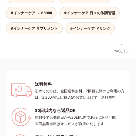
ー。ビタミン10種とミネラル2種を
約1/3日分、食物繊維を4.0gも配合
#インナーケア ～￥3000
#インナーケア 日々の体調管理
し、満腹感と朝のスッキリを期待で
きます。＊吸収しやすいコラーゲン
ペプチドを使用しています。
#インナーケア サプリメント
#インナーケア ドリンク
送料無料
初めての方は、全国送料無料、2回目以降のご利用の方
は、3,300円以上(税込)のお買い上げで、送料無料
30日以内なら返品OK
開封後でも発送日から30日以内であれば返品可能
※商品返送料はオルビスが負担いたします