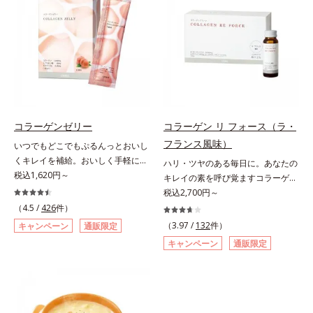
硫酸を120mg配合。ふしぶしに大
ープするヒアルロン酸、コラーゲ
切なⅡ型コラーゲンをプラスし、ス
ン、みずみずしさをアシストするコ
ムーズな動きをサポートします。そ
ンドロイチン硫酸など、美しさに磨
れらに加え、ハス胚芽エキス、生姜
きをかける6成分をぎゅっと凝縮。
エキスも配合。女性想いのサポート
吸収もスムーズです。
植物素材で、毎日の快適をサポート
します。飲みやすさにもこだわりま
した。ニオイの少ない原料を使用す
ることにより特有臭を軽減。粒も小
コラーゲンゼリー
コラーゲン リ フォース（ラ・
さくなっています。年齢を重ねても
フランス風味）
いつでもどこでもぷるんっとおいし
ハツラツと歩きたい方、よくスポー
くキレイを補給。おいしく手軽にキ
ハリ・ツヤのある毎日に。あなたの
ツをする方にもおすすめです。ふし
レイをチャージ！ おやつ感覚でハ
税込1,620円～
キレイの素を呼び覚ますコラーゲン
ぶしが気になったら、軟骨成分に注
リと弾力のある毎日に欠かせない人
ドリンク。体内のコラーゲンに着目
税込2,700円～
目し、毎日に摂り入れて快適に過ご
気のコラーゲンを補給できる、ステ
したコラーゲンドリンクです。秘密
（4.5 /
426
件）
してみませんか。
ィック型ゼリーです。吸収が早い、
はレモンバームエキス。コラーゲン
（3.97 /
132
件）
キャンペーン
通販限定
分子の小さなコラーゲンが1袋にた
と相性のいい美容素材を配合するこ
キャンペーン
通販限定
っぷり1,000mg！さらにたった1g
とで、あなたに眠るキレイの因子を
で約6リットルもの保水力をもつと
呼び覚まします。「コラーゲンを摂
言われるヒアルロン酸に、ビタミン
るだけでは実感しにくい」という方
B6も加えました。コラーゲン特有
にこそおすすめ。さらに、分子が小
の香りや味をできるだけカットし
さく吸収されやすい「低分子コラー