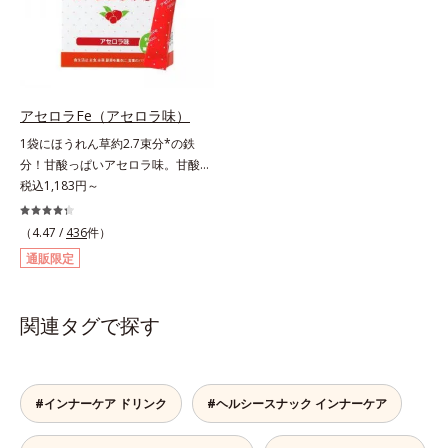
自成分ネットワークを完成。バラン
由来のニオイを軽減。飲みやすさに
スの良い配合でハードな毎日を頼も
こだわりました。1日4粒当り55円
しくサポートします。また、携帯に
と、お手ごろ価格なのも魅力的で
便利な個包装なので、手軽にビタミ
す。忙しい人も、食事が不規則にな
ンを補給できます。
りがちな人も、毎日の元気に自信が
もてるサプリメントです。マルチビ
アセロラFe（アセロラ味）
タミン＆ミネラルで健康な体の基本
1袋にほうれん草約2.7束分*の鉄
をしっかり守りましょう！
分！甘酸っぱいアセロラ味。甘酸っ
ぱいさわやかな味の「アセロラFe」
税込1,183円～
は、口の中でサッと溶ける顆粒タイ
プだから、水なしでOK。個包装で
（4.47 /
436
件）
携帯にも便利です。1袋わずか
通販限定
2.5kcal。また成人女性の平均で
は、1日に3～4mgの鉄分が不足し
ていると言われます。「アセロラ
関連タグで探す
Fe」は、1袋で5.25mgもの鉄分を補
えるサプリメントです。*「日本食
品標準成分表2020年版（八訂）」
より、ほうれん草（ゆで）1束210g
#インナーケア ドリンク
#ヘルシースナック インナーケア
として可食部換算した場合。