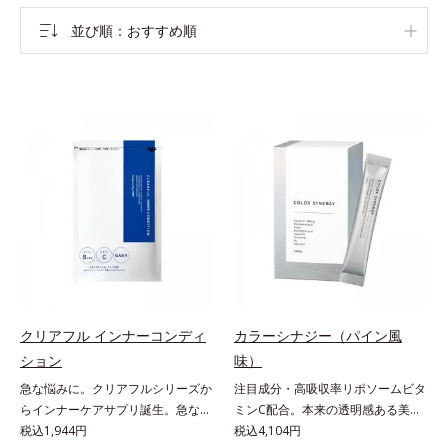
並び順
おすすめ順
クリアフル インナーコンディ
カラーシナジー（パイン風
ション
味）
急な悩みに。クリアフルシリーズか
注目成分・高吸収率リポソームビタ
らインナーケアサプリ誕生。急な悩
ミンC配合。本来の透明感ある美し
みに。ケアに行き詰まったすべての
税込1,944円
さを目指す美容サプリメント。みん
税込4,104円