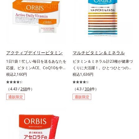
ープするヒアルロン酸、コラーゲ
方を応援します！
ン、みずみずしさをアシストするコ
ンドロイチン硫酸など、美しさに磨
きをかける6成分をぎゅっと凝縮。
吸収もスムーズです。
アクティブデイリービタミン
マルチビタミン＆ミネラル
1日1袋！忙しい毎日を送るあなたを
ビタミン＆ミネラル計23種が健康づ
応援。ビタミンACE、CoQ10を中心
くりに大活躍！。ひとつひとつの栄
に19種類の成分が一度に摂れる！。
税込2,160円
養素をていねいに量り、ビタミン13
税込1,636円
必要な分だけビタミンAに変換され
種類は1/2日分、ミネラル10種は1/3
るβ-カロテン、一部にタイムリリー
日分をバランス良く配合しました。
（4.43 /
268
件）
（4.3 /
304
件）
ス加工を施したビタミンC、3種の
ビタミンCには長くとどまってじっ
通販限定
通販限定
ビタミンEを中心に、注目成分のコ
くり働く「タイムリリース加工」を
エンザイムQ10やポリフェノールの
施し、体内吸収率を上げる黒胡椒抽
一種であるライチ種子エキスなども
出物も配合。1日4粒で23種類もの
配合しました。成分同士は、互いに
栄養素を効率的に補えます。 さら
助け合って働く性質があるため、そ
に、粒のサイズを小さくし、1粒1粒
れぞれの役割や相性を考え抜き、独
をコーティングすることにより原料