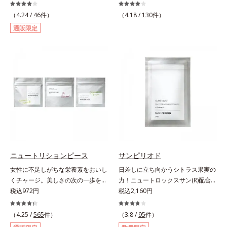
女性に送る、「クリアフルシリー
なが目指す美しさのゴールは、透明
ズ」のオールインワンサプリメント
感でした。注目成分リポソームビタ
（4.24 /
46
件）
（4.18 /
130
件）
です。ビタミンB1とB2を配合。ビ
ミンC配合、本来の透明感を引き出
通販限定
タミンB6とビタミンCは、タイムリ
す美容サプリメントです。美容に嬉
リース加工でじっくり時間をかけて
しい効果を持つビタミンCには、口
放出されます。またすこやかな美し
から摂取しても吸収されにくく、多
さのために、和漢植物由来成分とセ
くが体外に排出されるというデメリ
ラミドをプラス。さらにストレス社
ットが。そんなデメリットを払拭す
会に負けないためのGABAも配合し
るべく、独自技術によるオルビスの
ました。現代社会を生き抜く女性の
リポソームビタミンCは高吸収率。
すこやかな毎日を応援します。
カラダと同じ成分でできたリポソー
ム（カプセル）にビタミンCを閉じ
込めることで体内になじみやすく、
従来のビタミンCに比べて吸収率が
ぐんとアップ！さらにじっくり時間
ニュートリションピース
サンピリオド
差で届けるタイムデリバー設計をプ
女性に不足しがちな栄養素をおいし
日差しに立ち向かうシトラス果実の
ラスすることで体内に長く留め、最
くチャージ。美しさの次の一歩を引
力！ニュートロックスサン(R)配合の
大限アプローチしていきます。甘酸
き出すタブレット。現代女性に不足
税込972円
インナーケア(*)。果実の力で日差し
税込2,160円
っぱいパイン風味が口の中に爽やか
しがちな栄養素に着目。ぽいっとひ
に立ち向かうインナーケア(*)です。
に広がる顆粒タイプ。水なしでもサ
と口補いやすい６種類の「キレイの
強い紫外線が降り注ぐ南スペイン産
（4.25 /
565
件）
ッと摂れます。
（3.8 /
95
件）
素」、タブレットタイプのサプリメ
のシトラスとローズマリーから抽出