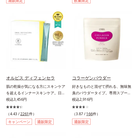
通販限定
数量限定
ントシリーズです。女性の不足栄養
した話題の成分、「ニュートロック
素No.1 鉄分に葉酸をプラス、印象
スサン(R)」を配合。10年以上の研
づける晴れやかな表情を目指す「鉄
究を重ねており、多くの国で実績の
＆葉酸」、独自加工のビタミンCで
ある夏のケア成分です。さらに夏の
キレイと健康をサポートする「ビタ
ケアで有名なPLエキスと、欠かせな
ミンC＆ビタミンB2」、スムーズな
い美容成分ビタミンCもプラス。独
リズムづくりで快調を目指す「オリ
自の製法でサポートします。飲むだ
ゴ糖＆酵素」、いつだってイキイ
けのケアなので、夏対策にありがち
キ、あなたらしい表情をサポートす
な不快感やストレスは無し！ 時短
る「ビタミンB群＆アミノ酸」、ス
ケアにもなるため、忙しい方にもお
マホ漬けの日々をケアしてうるっと
すすめです。夏を快適に過ごすため
クリアな1日のスタートに「ビタミ
に早速、毎日2粒（目安）の新習慣
オルビス ディフェンセラ
コラーゲンパウダー
ンA＆ルテイン」、紫外線を気にか
を始めましょう。* 紫外線などによ
肌の乾燥が気になる方にスキンケア
好きなものと混ぜて摂れる、無味無
ける女性こそ不足しやすい栄養素を
り失われるビタミンCを中心とした
を超えるインナースキンケア。日本
臭のパウダータイプ。専用スプーン
チャージして、安定した美しさをサ
栄養成分の補給
初(*1)“肌にもトクホ(*2)”！肌の乾燥
税込3,456円
1杯で、ハリと弾力のある毎日に欠
税込2,916円
ポートする「カルシウム＆ビタミン
が気になる方に。高純度に精製した
かせない「コラーゲン」5,000㎎を
D」の全６種類。体の中からキレイ
米胚芽由来のグルコシルセラミドを
手軽に摂れる美容パウダーです。無
の土台を整え、美しさの次の一歩を
（4.43 /
2261
件）
（3.87 /
166
件）
配合。「肌の水分を逃しにくくする
味無臭で飲み物や料理に影響がな
引き出します。水なしでOK、持ち
キャンペーン
通販限定
通販限定
ため、肌の乾燥が気になる方に適し
く、冷たい飲み物にも簡単に溶ける
歩きやすいパウチタイプなので、い
ている」と許可された、特定保健用
ので、毎日簡単にキレイを補給でき
つでもどこでも手軽にカリッとチャ