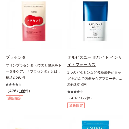
食品（トクホ）のインナースキンケ
ます。
ージ。フルーツ風味だから、おやつ
アです。“飲むスキンケア”だから、
感覚でおいしく楽しく続けられま
顔だけでなく、背中や足など、スキ
す。
ンケア機能は全身にも。なかなか手
が回らない、ボディの乾燥対策にも
おすすめです。ゆずの爽やかな香り
とすっきりとした酸味が特徴の「ゆ
ず風味」、芳醇なマスカットの香り
とさっぱりとした酸味が楽しめる
「マスカット風味」、ピーチの甘い
プラセンタ
オルビスユー ホワイト インサ
香りと爽やかな甘味が楽しめる「ピ
イトフォーカス
マリンプラセンタ(R)で美と健康をト
ーチ風味」の3種のフレーバーをご
ータルケア。「プラセンタ」とは、
5つのビタミンなど各種成分がタッ
用意。その日の気分に合わせてチョ
母から子へ酸素や栄養素をおく
税込2,695円
グを組んで内側からアプローチ。透
イスできるから、より飽きにくく、
る“胎盤”のこと。豊富な栄養素を含
明感のある美しさをサポートする成
税込2,916円
水なしで飲めるから、毎日手軽にお
むプラセンタは、みずみずしい美し
分を凝縮した美容サプリです。L-シ
いしく続けられます。*1 販売商品
（4.26 /
166
件）
さや元気を求める女性の間で大きな
スチンや植物エキス、ビタミンCを
として。*2 許可表示：本品に含ま
（4.07 /
122
件）
通販限定
注目を集めている成分です。豚由来
はじめとした5つのビタミンによっ
れる米胚芽由来のグルコシルセラミ
通販限定
のプラセンタが多い中、オルビスは
て、多角的にアプローチ。さらに南
ドは、肌の水分を逃しにくくするた
鮭由来のプラセンタを採用しまし
国の強い日差しにも負けずに育つグ
め、肌の乾燥が気になる方に適して
た。海洋性プラセンタのみに含まれ
ァバ葉エキスもプラスしました。体
います。
るエラスチンのほか、うるおいをキ
の内側から美しさに磨きをかけたい