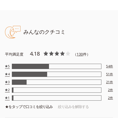
みんなのクチコミ
4.18
平均満足度
（
130
件）
5
54
件
4
51
件
3
21
件
2
2
件
1
2
件
★を
タップ
で口コミを絞り込み
絞り込みを解除する