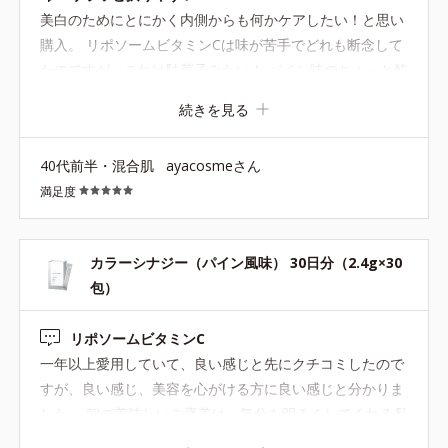
美白のためにとにかく内側からも何かケアしたい！と思い
購入。 リポソームビタミンCは味が苦手でどれも断念して
たのですが、これは駄菓子みたい！ パイン味のちょっと酸
っぱい粉のお菓子のイメージで飲めるので無理なく続けら
続きを見る
れそうです。 そのままが苦手な方は水でのんでもOKなの
も良い◎ なかなかのお値段なのでどれくらい続けられるか
40代前半・混合肌
ayacosmeさん
わかりませんが、コツコツ続けるのが大事だと思うので、
満足度
まずは一箱のんで変化を感じてみたいと思います。
カラーシナジー（パイン風味） 30日分（2.4g×30
包）
リポソームビタミンC
一年以上愛用していて、良い感じと先にクチコミしたので
すが、良い感じ、美容を心がける方に良い感じと分かりま
した。 朝の美味しいご褒美は、気分を明るくしてくれる私
の最高のパートナーです。