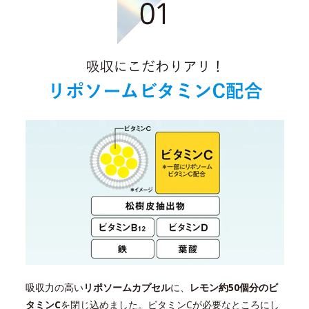
吸収力の高い
リポソームカプセル
に、
レモン約50個分のビ
タミンC
を閉じ込めました。ビタミンCが必要なところにし