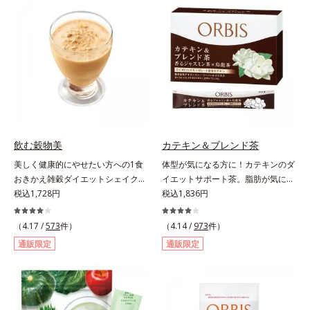
（大豆由来の植物性たんぱく質）を
力に着目！大人の燃焼意欲をサポー
採用しました。吸収が穏やかで、腹
トする、ダイエットサポートサプリ
持ちがいいのもポイントです。体を
メントです。アロニアを研究し続け
作る材料であるたんぱく質12g(*1)
てきたオルビスが高品質のアロニア
をメインに、美を引き出すコラーゲ
にこだわり、その特有成分を抽出。
ン5,000mgも配合。さらにリズムを
安定して一定量配合できるよう、規
支える鉄分やビタミン6種(*2)、食
格化しました。オルビスのアロニア
物繊維など、女性が不足しがちな栄
シリーズNo.1の配合量を誇る、ア
養素を豊富に含み、大人女性の健康
ロニアアントシアニン30mg(*)を含
美を総合的に支えます。甘さ控えめ
有。さらに年齢ダイエッターをサポ
飲む穀物美
カテキン＆ブレンド茶
のカフェオレ味、濃厚な抹茶味の2
ートする成分として、研究チームが
美しく健康的にやせたい方への1食
体型が気になる方に！カテキンのダ
味展開。プロテイン独特のにおいや
400種以上の植物エキスを試してた
おきかえ雑穀ダイエットシェイク。
イエットサポート茶。脂肪が気にな
クセが少なく、水に溶けやすいの
どり着いたオリーブ葉エキスと、古
豆乳や牛乳などと粉を混ぜるだけで
税込1,728円
る食事と一緒にカテキンを。さら
税込1,836円
で、手軽においしくたんぱく質を摂
くからぽかぽか成分として重宝され
簡単、1食おきかえ雑穀ダイエット
に、食物繊維とコーンシルクエキス
れます。*1 1杯分（約27g）当り。
てきたブラックジンジャー、ケイヒ
シェイクです。サクサクッと噛める
で、ぽっこりやからだの巡りをケ
コラーゲン含む。*2 ビタミンB1、
（4.17 /
573
件）
も配合しました。大人のやる気を燃
（4.14 /
973
件）
食感豊かな大豆フレークが、噛むこ
ア。カテキン・コーンシルク・食物
B2、B6、B12、ナイアシン、パン
やし、年齢ダイエットを熱く応援し
通販限定
通販限定
とで食欲を満たしてくれます。さら
繊維のトリプルパワーがダイエット
トテン酸各商品の詳しい情報は商品
ます。* スーパーアロニアEXはアロ
に腹もちが良い食物繊維のグルコマ
をサポートします。
ページをご覧ください。・BEAUTY
ニアエキスを135mg配合してお
ンナンがおなかの中で膨らみ、満足
夏祭りは、こちら
り、その中にアロニアアントシアニ
感をアップ。豊富な栄養素でキレイ
ン30mgが含有されています（2粒
を目指すダイエッターを、内側から