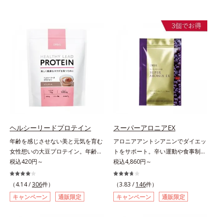
ヘルシーリードプロテイン
スーパーアロニアEX
年齢を感じさせない美と元気を育む
アロニアアントシアニンでダイエッ
女性想いの大豆プロテイン。年齢を
トをサポート。辛い運動や食事制限
感じさせない美と元気を育む、女性
税込420円～
に立ち向かう、大人の“燃える気持
税込4,860円～
想いの大豆プロテインです。1杯で
ち”を応援。年齢を重ねるほど、ダ
不足しがちなたんぱく質を補えま
イエットが続かないと感じる方に。
（4.14 /
306
件）
（3.83 /
146
件）
す。大人女性の食習慣に基づき質と
チョークベリーとも呼ばれる東欧産
キャンペーン
通販限定
キャンペーン
通販限定
量を考え、更年世代の女性に人気の
の健康果実アロニアの、アロニアア
ある脂質が少ないソイプロテイン
ントシアニンのダイエットサポート