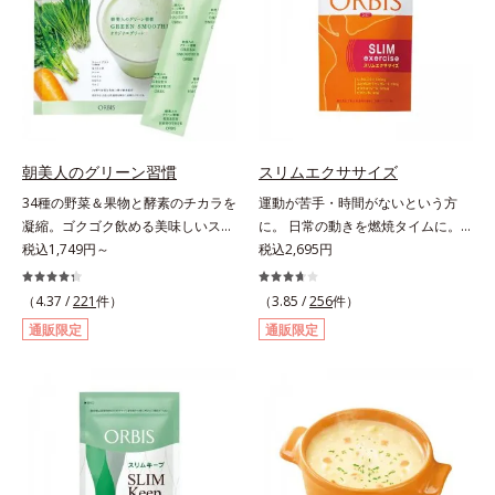
当り）。
サポートします！黒糖きなこ味（カ
ロリー 92kcal ※1食分・本品粉末の
み）やさしい甘さの黒糖とほのかに
香るきなこが溶け合う幸せな味わ
い。たっぷり飲んでも飽きないおい
しさです。
朝美人のグリーン習慣
スリムエクササイズ
34種の野菜＆果物と酵素のチカラを
運動が苦手・時間がないという方
凝縮。ゴクゴク飲める美味しいスム
に。 日常の動きを燃焼タイムに。
ージーでスッキリ生活をサポート。
税込1,749円～
「忙しくて運動する時間がない」
税込2,695円
酵素と野菜＆果物のパワーで、スッ
「生活を変えずにやせたい」といっ
キリ生活を応援する、粉末状の酵素
た声に応えて、「L－カルニチン」
（4.37 /
221
件）
（3.85 /
256
件）
スムージーです。赤米や大麦などの
を4粒に500mg配合しました。カル
通販限定
通販限定
9種の素材を、黒・黄・白の3種の麹
ニチンは肉類に豊富に含まれ、軽や
で発酵させ粉末化。さらに酵素含有
かな動きをサポートする成分。通勤
キウイフルーツ粉末を配合。さらに
や家事など日常の何気ない動きをム
日常では摂りづらいスーパーフー
ダなく利用することで、効率よくウ
ド・ウィートグラスや緑黄色野菜な
エイトダウン＆体型キープを目指し
ど、厳選した34種の野菜と果物もた
ます。さらにL-カルニチンの働きを
っぷり入っており、いろいろな素材
助ける「茶カテキン」、「オクタコ