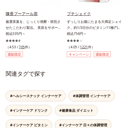
ダイエット中の女性をサポートしま
きます。＊吸収しやすいコラーゲン
す。1日の目安量は2粒だけだから、
ペプチドを使用しています。
陳香プーアール茶
プチシェイク
サッと飲みやすく手軽に続けやす
厳選茶葉を、じっくり発酵・焙煎さ
ずっしりお腹にたまる大満足シェイ
い！ 小さな粒に素材のもつ力をぎ
せたこだわり製法。 美容をサポー
ク。約1/3日分のビタミン11種(*)・
ゅっと閉じ込めた、食べたい女性の
トする没食子（ポリフェノール）配
税込535円～
鉄分・食物繊維配合でダイエットと
税込756円～
ためのおまもりサプリです。
合で、 本格的な味と美容ケアが楽
美容をしっかりサポート。食事とお
しめます。。胃腸にやさしい0kcal
きかえるだけで簡単にカロリーを抑
（4.53 /
705
件）
（4.05 /
1221
件）
の、ダイエット中にうれしいプ―ア
えつつ、果実のいいところをまるご
通販限定
キャンペーン
通販限定
ール茶です。ホットでもアイスでも
と使って栄養バランスUP。食物繊
美味しくいただけます。■陳香プ―
維やビタミン、鉄分などの不足しが
アール茶“陳香（ツンシャン）”と
ちな栄養素をチャージして、健康的
関連タグで探す
は、芳醇な香りとまろやかな味わい
なダイエットを後押しします。さら
を持つ、ハイグレードなプーアール
に牛乳以外に、豆乳やヨーグルトに
茶の証しです。独自の焙煎方式を採
も混ぜることができ、気分や摂りた
用し、茶成分が浸出しやすい若葉だ
い栄養、空腹具合に合わせて食べ方
#ヘルシースナック インナーケア
#体調管理 インナーケア
けを使用しました。特有の没食子酸
のアレンジは自由自在！自然な果実
（ボッショクシサン）がダイエット
の味を活かした美味しさで、ハッピ
#インナーケア ドリンク
#健康食品 ダイエット
をサポート。香ばしく、まろやかな
ーなダイエットを目指します。* ビ
味わいで、毎日の食事といっしょに
タミンA、B1、B2、B6、B12、C、
お召し上がりいただけます。
D、E、ナイアシン、パントテン
#インナーケア ビタミン
#インナーケア 日々の体調管理