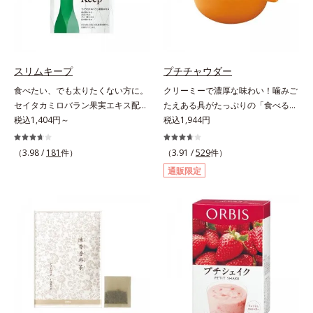
を手軽に摂取できます。やすらぎの
サノール」、ダイエットにも健康に
ローズマリーとペパーミントの2種
も欠かせない「ビタミンB2」の成
のハーブも入っています。豆乳また
分が効率よいダイエットをパワフル
は水と混ぜるだけの簡単スムージー
にサポートします。
を毎朝の習慣にして、スッキリ健康
スリムキープ
プチチャウダー
＆キレイな毎日を。
食べたい、でも太りたくない方に。
クリーミーで濃厚な味わい！噛みご
セイタカミロバラン果実エキス配合
たえある具がたっぷりの「食べる」
の楽しみながら続けるダイエット応
税込1,404円～
スープ。クリーミーなスープに大粒
税込1,944円
援サプリ。ダイエット中なのに食欲
コーンやクルトン、鶏肉のような食
を抑えきれずついつい食べ過ぎてし
感の大豆たんぱくなど、具だくさん
（3.98 /
181
件）
（3.91 /
529
件）
まう時、どうしても甘い物が食べた
の「食べる」スープです。ボリュー
通販限定
い時、つい食べてしまう夜食、断り
ム感のある食べごたえで、お腹にし
きれないお誘い…。そんな時に頼り
っかりたまります。また、ハリとぷ
になる、ダイエット応援サプリメン
るぷる感のある毎日に必要なコラー
トです。ポリフェノール類を豊富に
ゲン*を1,000mgも配合。ダイエッ
含む、アジア圏で古くから伝承され
トによるやつれ感を気にせず、キレ
ている健康果実「セイタカミロバラ
イをサポートします。さらに、食事
ン果実」を配合。さらに桑の葉エキ
制限で心配な栄養面もしっかりカバ
スに加え、健康茶として知られる杜
ー。ビタミン10種とミネラル2種を
仲葉エキスやグァバ葉エキス、茶花
約1/3日分、食物繊維を4.0gも配合
エキスの植物由来の4つの成分が、
し、満腹感と朝のスッキリを期待で