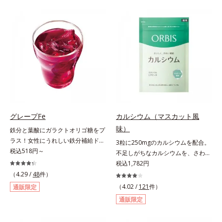
づける晴れやかな表情を目指す「鉄
リース加工でじっくり時間をかけて
＆葉酸」、独自加工のビタミンCで
放出されます。またすこやかな美し
キレイと健康をサポートする「ビタ
さのために、和漢植物由来成分とセ
ミンC＆ビタミンB2」、スムーズな
ラミドをプラス。さらにストレス社
リズムづくりで快調を目指す「オリ
会に負けないためのGABAも配合し
ゴ糖＆酵素」、いつだってイキイ
ました。現代社会を生き抜く女性の
キ、あなたらしい表情をサポートす
すこやかな毎日を応援します。
る「ビタミンB群＆アミノ酸」、ス
マホ漬けの日々をケアしてうるっと
クリアな1日のスタートに「ビタミ
ンA＆ルテイン」、紫外線を気にか
グレープFe
カルシウム（マスカット風
ける女性こそ不足しやすい栄養素を
味）
鉄分と葉酸にガラクトオリゴ糖をプ
チャージして、安定した美しさをサ
ラス！女性にうれしい鉄分補給ドリ
ポートする「カルシウム＆ビタミン
3粒に250mgのカルシウムを配合。
ンク。1本に、ほうれん草約2.1束分
税込518円～
D」の全６種類。体の中からキレイ
不足しがちなカルシウムを、さわや
(*)の鉄分と、葉酸とガラクトオリゴ
の土台を整え、美しさの次の一歩を
かな甘さのマスカット風味で。3粒
税込1,782円
糖を配合した、飲みやすい鉄分補給
引き出します。水なしでOK、持ち
にお魚約4.5尾分（*1）のカルシウ
（4.29 /
48
件）
ドリンクです。女性特有の周期をラ
歩きやすいパウチタイプなので、い
ムを配合したタブレット。どんどん
（4.02 /
121
件）
通販限定
クにサポートする3つの成分を凝縮
つでもどこでも手軽にカリッとチャ
不足していくカルシウムを、手軽に
通販限定
し、さらに吸収を助けるビタミン
ージ。フルーツ風味だから、おやつ
おいしくチャージできる、さわやか
B6、B12とビタミンCを配合。1日
感覚でおいしく楽しく続けられま
な甘さのマスカット風味です。*1 :