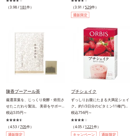
を抑えきれずついつい食べ過ぎてし
感の大豆たんぱくなど、具だくさん
（3.98 /
181
件）
（3.91 /
529
件）
まう時、どうしても甘い物が食べた
の「食べる」スープです。ボリュー
通販限定
い時、つい食べてしまう夜食、断り
ム感のある食べごたえで、お腹にし
きれないお誘い…。そんな時に頼り
っかりたまります。また、ハリとぷ
になる、ダイエット応援サプリメン
るぷる感のある毎日に必要なコラー
トです。ポリフェノール類を豊富に
ゲン*を1,000mgも配合。ダイエッ
含む、アジア圏で古くから伝承され
トによるやつれ感を気にせず、キレ
ている健康果実「セイタカミロバラ
イをサポートします。さらに、食事
ン果実」を配合。さらに桑の葉エキ
制限で心配な栄養面もしっかりカバ
スに加え、健康茶として知られる杜
ー。ビタミン10種とミネラル2種を
仲葉エキスやグァバ葉エキス、茶花
約1/3日分、食物繊維を4.0gも配合
エキスの植物由来の4つの成分が、
し、満腹感と朝のスッキリを期待で
ダイエット中の女性をサポートしま
きます。＊吸収しやすいコラーゲン
す。1日の目安量は2粒だけだから、
ペプチドを使用しています。
陳香プーアール茶
プチシェイク
サッと飲みやすく手軽に続けやす
厳選茶葉を、じっくり発酵・焙煎さ
ずっしりお腹にたまる大満足シェイ
い！ 小さな粒に素材のもつ力をぎ
せたこだわり製法。 美容をサポー
ク。約1/3日分のビタミン11種(*)・
ゅっと閉じ込めた、食べたい女性の
トする没食子（ポリフェノール）配
税込535円～
鉄分・食物繊維配合でダイエットと
税込756円～
ためのおまもりサプリです。
合で、 本格的な味と美容ケアが楽
美容をしっかりサポート。食事とお
しめます。。胃腸にやさしい0kcal
きかえるだけで簡単にカロリーを抑
（4.53 /
705
件）
（4.05 /
1221
件）
の、ダイエット中にうれしいプ―ア
えつつ、果実のいいところをまるご
通販限定
キャンペーン
通販限定