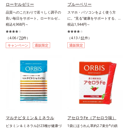
になる悩みも、おやつやデザート時
ローヤルゼリー
ブルーベリー
にぷるんっと食べて解消を目指しま
品質へのこだわりで若々しく調子の
スマホ・パソコンをよく使う方
しょう。脂肪分ゼロ＆1袋20kcal
良い毎日をサポート。ローヤルゼリ
に。“見る”健康をサポートする、機
で、ダイエット中でも安心です。各
ーは女王蜂専用の特別食。人の健康
税込4,968円～
能性表示食品。見る健康を保ちたい
税込1,944円～
商品の詳しい情報は商品ページをご
に不可欠な「10種のビタミン」「8
方へ。ブルーベリーの約2.5倍のア
覧ください。・BEAUTY夏祭りは、
種のミネラル」「24種のアミノ酸」
ントシアニン量を誇る、北欧産ビル
（4.06 /
70
件）
こちら
（4.13 /
61
件）
など、40種類以上の栄養素を含有し
ベリーを高配合した機能性表示食品
キャンペーン
通販限定
通販限定
ています。オルビスは、働き蜂の約
です。ビルベリー由来のアントシア
40倍という長寿を誇る女王蜂のカギ
ニンは、ピント調節機能を改善し、
となる成分「クイーンペプチド(*)」
目の疲労感を緩和することが報告さ
に着目。成分を損なわない独自製法
れています。長時間スマホ・パソコ
を採用し、乱れやすい女性のからだ
ンを使用する方、デスクワークの
のバランスを内側からサポート。年
方、疲れると目の奥が重く感じる方
齢に負けない、元気あふれる毎日を
やぼやけ、しょぼつきが気になる方
応援します。* 女王蜂に分化するた
など、ぜひサプリ習慣を取り入れて
めに重要なたんぱく質のこと
クリアな毎日を。
マルチビタミン＆ミネラル
アセロラFe（アセロラ味）
ビタミン＆ミネラル計23種が健康づ
1袋にほうれん草約2.7束分*の鉄