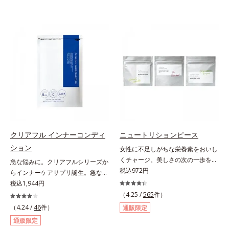
クリアフル インナーコンディ
ニュートリションピース
ション
女性に不足しがちな栄養素をおいし
くチャージ。美しさの次の一歩を引
急な悩みに。クリアフルシリーズか
き出すタブレット。現代女性に不足
税込972円
らインナーケアサプリ誕生。急な悩
しがちな栄養素に着目。ぽいっとひ
みに。ケアに行き詰まったすべての
税込1,944円
と口補いやすい６種類の「キレイの
女性に送る、「クリアフルシリー
（4.25 /
565
件）
素」、タブレットタイプのサプリメ
ズ」のオールインワンサプリメント
（4.24 /
46
件）
通販限定
ントシリーズです。女性の不足栄養
です。ビタミンB1とB2を配合。ビ
通販限定
素No.1 鉄分に葉酸をプラス、印象
タミンB6とビタミンCは、タイムリ