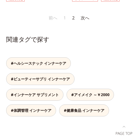
ール茶です。ホットでもアイスでも
と使って栄養バランスUP。食物繊
美味しくいただけます。■陳香プ―
維やビタミン、鉄分などの不足しが
アール茶“陳香（ツンシャン）”と
ちな栄養素をチャージして、健康的
前へ
1
2
次へ
は、芳醇な香りとまろやかな味わい
なダイエットを後押しします。さら
を持つ、ハイグレードなプーアール
に牛乳以外に、豆乳やヨーグルトに
茶の証しです。独自の焙煎方式を採
も混ぜることができ、気分や摂りた
関連タグで探す
用し、茶成分が浸出しやすい若葉だ
い栄養、空腹具合に合わせて食べ方
けを使用しました。特有の没食子酸
のアレンジは自由自在！自然な果実
（ボッショクシサン）がダイエット
の味を活かした美味しさで、ハッピ
をサポート。香ばしく、まろやかな
ーなダイエットを目指します。* ビ
#ヘルシースナック インナーケア
味わいで、毎日の食事といっしょに
タミンA、B1、B2、B6、B12、C、
お召し上がりいただけます。
D、E、ナイアシン、パントテン
#ビューティーサプリ インナーケア
酸、葉酸各商品の詳しい情報は商品
ページをご覧ください。・BEAUTY
夏祭りは、こちら
#インナーケア サプリメント
#アイメイク ～￥2000
#体調管理 インナーケア
#健康食品 インナーケア