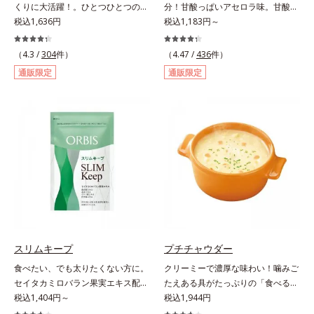
くりに大活躍！。ひとつひとつの栄
分！甘酸っぱいアセロラ味。甘酸っ
養素をていねいに量り、ビタミン13
税込1,636円
ぱいさわやかな味の「アセロラFe」
税込1,183円～
種類は1/2日分、ミネラル10種は1/3
は、口の中でサッと溶ける顆粒タイ
日分をバランス良く配合しました。
プだから、水なしでOK。個包装で
（4.3 /
304
件）
（4.47 /
436
件）
ビタミンCには長くとどまってじっ
携帯にも便利です。1袋わずか
通販限定
通販限定
くり働く「タイムリリース加工」を
2.5kcal。また成人女性の平均で
施し、体内吸収率を上げる黒胡椒抽
は、1日に3～4mgの鉄分が不足し
出物も配合。1日4粒で23種類もの
ていると言われます。「アセロラ
栄養素を効率的に補えます。 さら
Fe」は、1袋で5.25mgもの鉄分を補
に、粒のサイズを小さくし、1粒1粒
えるサプリメントです。*「日本食
をコーティングすることにより原料
品標準成分表2020年版（八訂）」
由来のニオイを軽減。飲みやすさに
より、ほうれん草（ゆで）1束210g
こだわりました。1日4粒当り55円
として可食部換算した場合。
と、お手ごろ価格なのも魅力的で
す。忙しい人も、食事が不規則にな
りがちな人も、毎日の元気に自信が
もてるサプリメントです。マルチビ
スリムキープ
プチチャウダー
タミン＆ミネラルで健康な体の基本
食べたい、でも太りたくない方に。
クリーミーで濃厚な味わい！噛みご
をしっかり守りましょう！
セイタカミロバラン果実エキス配合
たえある具がたっぷりの「食べる」
の楽しみながら続けるダイエット応
税込1,404円～
スープ。クリーミーなスープに大粒
税込1,944円
援サプリ。ダイエット中なのに食欲
コーンやクルトン、鶏肉のような食