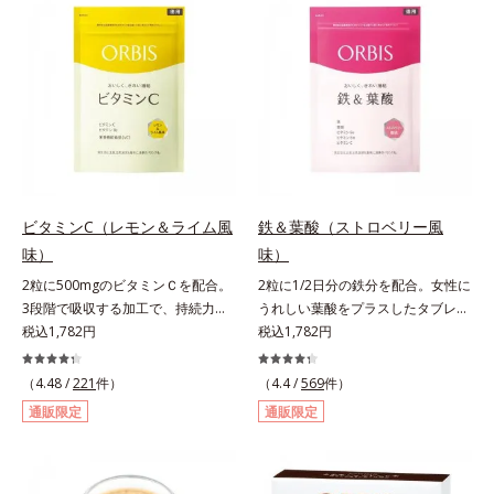
に必要な鉄分の不足分を効率よく1
す。
「五訂増補日本食品標準成分表
本で補給できます。赤ブドウと白ブ
2010」より、さんま（生）1尾
ドウの果汁をすっきり飲みやすくブ
175gとして可食部換算した場合。
レンド。フレッシュな味なので、ゴ
クゴク飲めるおいしさです。* 「五
訂増補日本食品標準成分表2020」
より、ほうれん草（ゆで）1束210g
として可食部換算した場合。
ビタミンC（レモン＆ライム風
鉄＆葉酸（ストロベリー風
味）
味）
2粒に500mgのビタミンＣを配合。
2粒に1/2日分の鉄分を配合。女性に
3段階で吸収する加工で、持続力が
うれしい葉酸をプラスしたタブレッ
ぐんとアップ。ビタミンC（レモン
税込1,782円
トタイプ。2粒にプルーン約50個分
税込1,782円
＆ライム風味）は、栄養機能食品で
（*1）もの鉄分を配合し、さらに女
すビタミンCは、皮膚や粘膜の健康
性周期をサポートする葉酸をプラス
（4.48 /
221
件）
（4.4 /
569
件）
維持を助けるとともに、抗酸化作用
しました。甘酸っぱくて続けやす
通販限定
通販限定
を持つ栄養素です。2粒にレモン約
い、ストロベリー風味です。*1 :
25個分（*1）のビタミンCを配合し
「五訂増補日本食品標準成分表
ました。3段階でゆっくり吸収する
2010」より、プルーン（乾）1個
加工で、持続力を高めています。程
（10.6g）として可食部換算した場