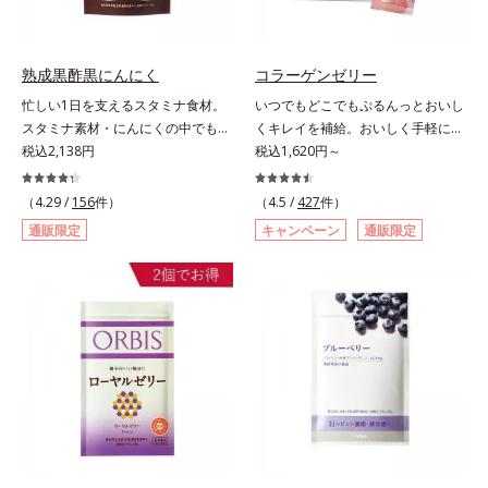
のハーブも入っています。豆乳また
マスクが手放せない」「買い物に行
は水と混ぜるだけの簡単スムージー
くのもユウウツ」…そんな方にオス
を毎朝の習慣にして、スッキリ健康
スメです。
熟成黒酢黒にんにく
コラーゲンゼリー
＆キレイな毎日を。
忙しい1日を支えるスタミナ食材。
いつでもどこでもぷるんっとおいし
スタミナ素材・にんにくの中でも良
くキレイを補給。おいしく手軽にキ
質で知られる青森県産の「福地ホワ
税込2,138円
レイをチャージ！ おやつ感覚でハ
税込1,620円～
イト六片」を発酵・熟成させること
リと弾力のある毎日に欠かせない人
で、生にんにく時よりポリフェノー
気のコラーゲンを補給できる、ステ
（4.29 /
156
件）
（4.5 /
427
件）
ルやアミノ酸量をぐんとパワーアッ
ィック型ゼリーです。吸収が早い、
通販限定
キャンペーン
通販限定
プさせました。さらに、へとへと対
分子の小さなコラーゲンが1袋にた
策に欠かせない“黒酢”（クエン酸が
っぷり1,000mg！さらにたった1g
豊富）と黒酢の副産物“もろみ”（ビ
で約6リットルもの保水力をもつと
タミン類を贅沢に含む）の2つを配
言われるヒアルロン酸に、ビタミン
合し、元気を底上げします。また、
B6も加えました。コラーゲン特有
ソフトカプセルを採用しニオイを閉
の香りや味をできるだけカットし
じ込め、ローズマリー抽出物を配合
た、まるでフルーツゼリーのように
することで、飲む時も飲んだ後も臭
みずみずしいゼリーです。個包装の
わず爽やかにカバーします。
スティックタイプだから、いつでも
どこでも片手でおいしくコラーゲン
をチャージできます。年齢と共に気