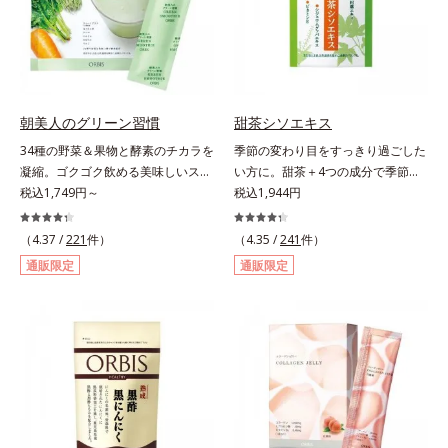
ロリー 92kcal ※1食分・本品粉末の
み）やさしい甘さの黒糖とほのかに
香るきなこが溶け合う幸せな味わ
い。たっぷり飲んでも飽きないおい
しさです。
朝美人のグリーン習慣
甜茶シソエキス
34種の野菜＆果物と酵素のチカラを
季節の変わり目をすっきり過ごした
凝縮。ゴクゴク飲める美味しいスム
い方に。甜茶＋4つの成分で季節に
ージーでスッキリ生活をサポート。
税込1,749円～
負けない健康づくりを。GODポリ
税込1,944円
酵素と野菜＆果物のパワーで、スッ
フェノールを含むバラ科の甜茶に加
キリ生活を応援する、粉末状の酵素
え、3種の植物成分（シソ種子エキ
（4.37 /
221
件）
（4.35 /
241
件）
スムージーです。赤米や大麦などの
ス、シジュウムグァバエキス、黄杞
通販限定
通販限定
9種の素材を、黒・黄・白の3種の麹
葉エキス）とビタミンEを配合しま
で発酵させ粉末化。さらに酵素含有
した。植物由来の成分が、やさしく
キウイフルーツ粉末を配合。さらに
作用。眠くなることもないので、仕
日常では摂りづらいスーパーフー
事はもちろん車を運転するときにも
ド・ウィートグラスや緑黄色野菜な
大丈夫。いつでも気軽に摂れます。
ど、厳選した34種の野菜と果物もた
気になる不快感に直接アプローチし
っぷり入っており、いろいろな素材
て、季節に負けない健康づくりを応
を手軽に摂取できます。やすらぎの
援します。「ムズムズしそうで窓を
ローズマリーとペパーミントの2種
開けるのがコワイ」「ティッシュと