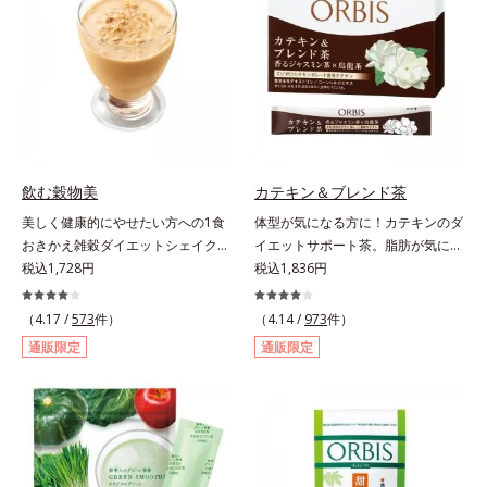
よい酸味で食べやすい、レモン＆ラ
合。
イム風味です。*1 : 社団法人全国清
涼飲料工業会の取り決めに基づきレ
モン果実1個（120g）当り20mgと
して可食部換算した場合。
飲む穀物美
カテキン＆ブレンド茶
美しく健康的にやせたい方への1食
体型が気になる方に！カテキンのダ
おきかえ雑穀ダイエットシェイク。
イエットサポート茶。脂肪が気にな
豆乳や牛乳などと粉を混ぜるだけで
税込1,728円
る食事と一緒にカテキンを。さら
税込1,836円
簡単、1食おきかえ雑穀ダイエット
に、食物繊維とコーンシルクエキス
シェイクです。サクサクッと噛める
で、ぽっこりやからだの巡りをケ
（4.17 /
573
件）
（4.14 /
973
件）
食感豊かな大豆フレークが、噛むこ
ア。カテキン・コーンシルク・食物
通販限定
通販限定
とで食欲を満たしてくれます。さら
繊維のトリプルパワーがダイエット
に腹もちが良い食物繊維のグルコマ
をサポートします。
ンナンがおなかの中で膨らみ、満足
感をアップ。豊富な栄養素でキレイ
を目指すダイエッターを、内側から
サポートします！黒糖きなこ味（カ