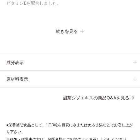
ビタミンEを配合しました。
植物由来の成分が、やさしく作用。眠くなることもないので、仕
事はもちろん車を運転するときにも大丈夫。いつでも気軽に摂れ
続きを見る
ます。気になる不快感に直接アプローチして、季節に負けない健
康づくりを応援します。
「ムズムズしそうで窓を開けるのがコワイ」「ティッシュとマス
成分表示
クが手放せない」「買い物に行くのもユウウツ」…そんな方にオ
ススメです。
原材料表示
甜茶シソエキスの商品Q&Aを見る
●栄養補助食品として、1日3粒を目安に水またはぬるま湯などでお召し上が
り下さい。
※妊娠・授乳中の方は、お医者様とご相談のうえお召し上がりください。