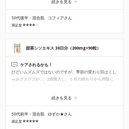
続きを見る
50代後半・混合肌
コフィアさん
満足度
甜茶シソエキス 30日分（200mg×90粒）
ケアされるかも！
ひどいムズムズではないのですが、季節の変わり目はくし
ゃみグズグズが…。2袋購入し、１月の終わりから摂取し
ています。ひどい時期は薬を服用していましたが、今年は
１度も飲んでいません。粒も小さくて飲みやすく、ありが
続きを見る
たいです。また秋口にお世話になります。
50代前半・混合肌
ゆずか★さん
満足度