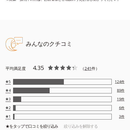
みんなのクチコミ
4.35
平均満足度
（
241
件）
5
124
件
4
89
件
3
19
件
2
6
件
1
3
件
★を
タップ
で口コミを絞り込み
絞り込みを解除する