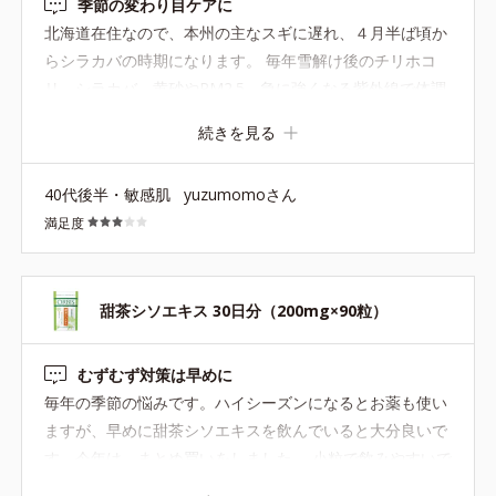
季節の変わり目ケアに
北海道在住なので、本州の主なスギに遅れ、４月半ば頃か
らシラカバの時期になります。 毎年雪解け後のチリホコ
リ、シラカバ、黄砂やPM2.5、急に強くなる紫外線で体調
がゆらぎます。 甜茶を今年は飲んでみることに。シソエキ
続きを見る
スが含まれているのも購入の決め手になりました。 １つ注
意が必要なのは、甜茶はバラ科なので、バラ科はもちろ
40代後半・敏感肌
yuzumomoさん
ん、シラカバやハンノキでも摂取に注意が必要かなと思い
満足度
ました。 こちらの商品を手に取る方は不調の方がほとんど
だと思うので。 製造過程でバラ科に対応している作り方な
どされてるのかな？ もしそうであれば記載があると安心し
て飲用できるし、そうでないなら注意したいです。 今年は
甜茶シソエキス 30日分（200mg×90粒）
他の対策も強化したこともあるので、例年より落ち着いて
いる気がします。 ただ、普段からリンゴやモモなどバラ科
むずむず対策は早めに
食物は摂取しすぎないよう気を付けているので、個人的に
毎年の季節の悩みです。ハイシーズンになるとお薬も使い
は注意点を天秤にかけると悩ましいところです。
ますが、早めに甜茶シソエキスを飲んでいると大分良いで
す。今年は、まとめ買いをしました。 小粒で飲みやすいで
す。これからも常備しておきたい逸品だと私は思います。