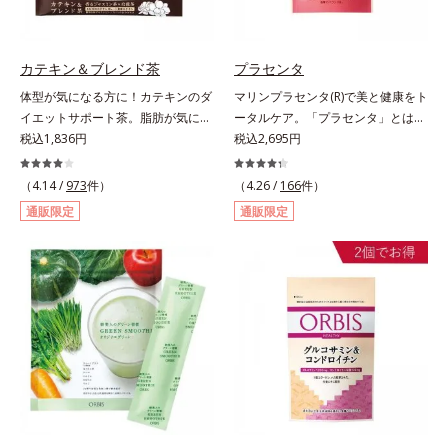
い。たっぷり飲んでも飽きないおい
しさです。
カテキン＆ブレンド茶
プラセンタ
体型が気になる方に！カテキンのダ
マリンプラセンタ(R)で美と健康をト
イエットサポート茶。脂肪が気にな
ータルケア。「プラセンタ」とは、
る食事と一緒にカテキンを。さら
税込1,836円
母から子へ酸素や栄養素をおく
税込2,695円
に、食物繊維とコーンシルクエキス
る“胎盤”のこと。豊富な栄養素を含
で、ぽっこりやからだの巡りをケ
むプラセンタは、みずみずしい美し
（4.14 /
973
件）
（4.26 /
166
件）
ア。カテキン・コーンシルク・食物
さや元気を求める女性の間で大きな
通販限定
通販限定
繊維のトリプルパワーがダイエット
注目を集めている成分です。豚由来
をサポートします。
のプラセンタが多い中、オルビスは
鮭由来のプラセンタを採用しまし
た。海洋性プラセンタのみに含まれ
るエラスチンのほか、うるおいをキ
ープするヒアルロン酸、コラーゲ
ン、みずみずしさをアシストするコ
ンドロイチン硫酸など、美しさに磨
きをかける6成分をぎゅっと凝縮。
吸収もスムーズです。