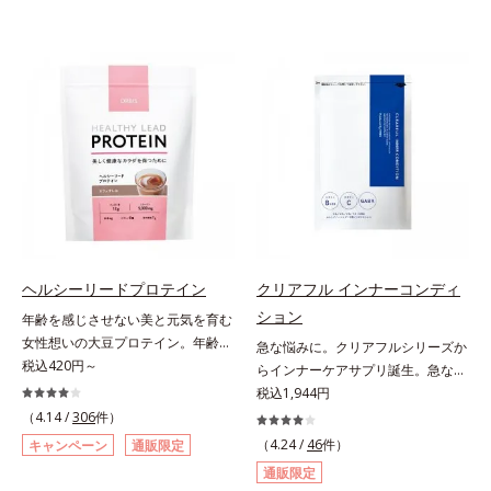
ヘルシーリードプロテイン
クリアフル インナーコンディ
ション
年齢を感じさせない美と元気を育む
女性想いの大豆プロテイン。年齢を
急な悩みに。クリアフルシリーズか
感じさせない美と元気を育む、女性
税込420円～
らインナーケアサプリ誕生。急な悩
想いの大豆プロテインです。1杯で
みに。ケアに行き詰まったすべての
税込1,944円
不足しがちなたんぱく質を補えま
女性に送る、「クリアフルシリー
（4.14 /
306
件）
す。大人女性の食習慣に基づき質と
ズ」のオールインワンサプリメント
（4.24 /
46
件）
キャンペーン
通販限定
量を考え、更年世代の女性に人気の
です。ビタミンB1とB2を配合。ビ
通販限定
ある脂質が少ないソイプロテイン
タミンB6とビタミンCは、タイムリ