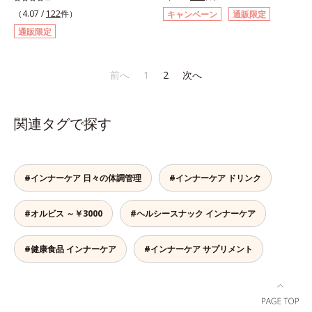
ィック型ゼリーです。吸収が早い、
スチンや植物エキス、ビタミンCを
エキスの総称です。
（4.07 /
122
件）
キャンペーン
通販限定
分子の小さなコラーゲンが1袋にた
はじめとした5つのビタミンによっ
通販限定
っぷり1,000mg！さらにたった1g
て、多角的にアプローチ。さらに南
で約6リットルもの保水力をもつと
国の強い日差しにも負けずに育つグ
言われるヒアルロン酸に、ビタミン
ァバ葉エキスもプラスしました。体
前へ
1
2
次へ
B6も加えました。コラーゲン特有
の内側から美しさに磨きをかけたい
の香りや味をできるだけカットし
方を応援します！
た、まるでフルーツゼリーのように
関連タグで探す
みずみずしいゼリーです。個包装の
スティックタイプだから、いつでも
どこでも片手でおいしくコラーゲン
をチャージできます。年齢と共に気
#インナーケア 日々の体調管理
#インナーケア ドリンク
になる悩みも、おやつやデザート時
にぷるんっと食べて解消を目指しま
しょう。脂肪分ゼロ＆1袋20kcal
#オルビス ～￥3000
#ヘルシースナック インナーケア
で、ダイエット中でも安心です。各
商品の詳しい情報は商品ページをご
#健康食品 インナーケア
#インナーケア サプリメント
覧ください。・BEAUTY夏祭りは、
こちら