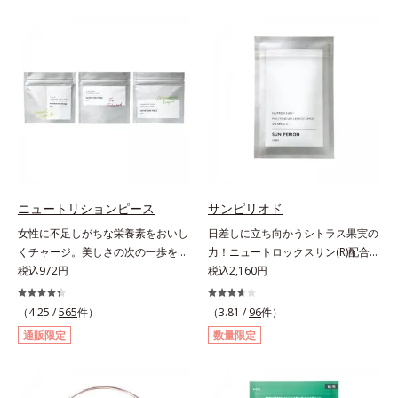
（大豆由来の植物性たんぱく質）を
リース加工でじっくり時間をかけて
採用しました。吸収が穏やかで、腹
放出されます。またすこやかな美し
持ちがいいのもポイントです。体を
さのために、和漢植物由来成分とセ
作る材料であるたんぱく質12g(*1)
ラミドをプラス。さらにストレス社
をメインに、美を引き出すコラーゲ
会に負けないためのGABAも配合し
ン5,000mgも配合。さらにリズムを
ました。現代社会を生き抜く女性の
支える鉄分やビタミン6種(*2)、食
すこやかな毎日を応援します。
物繊維など、女性が不足しがちな栄
養素を豊富に含み、大人女性の健康
美を総合的に支えます。甘さ控えめ
のカフェオレ味、濃厚な抹茶味の2
ニュートリションピース
サンピリオド
味展開。プロテイン独特のにおいや
女性に不足しがちな栄養素をおいし
日差しに立ち向かうシトラス果実の
クセが少なく、水に溶けやすいの
くチャージ。美しさの次の一歩を引
力！ニュートロックスサン(R)配合の
で、手軽においしくたんぱく質を摂
き出すタブレット。現代女性に不足
税込972円
インナーケア(*)。果実の力で日差し
税込2,160円
れます。*1 1杯分（約27g）当り。
しがちな栄養素に着目。ぽいっとひ
に立ち向かうインナーケア(*)です。
コラーゲン含む。*2 ビタミンB1、
と口補いやすい６種類の「キレイの
強い紫外線が降り注ぐ南スペイン産
B2、B6、B12、ナイアシン、パン
（4.25 /
565
件）
（3.81 /
96
件）
素」、タブレットタイプのサプリメ
のシトラスとローズマリーから抽出
トテン酸各商品の詳しい情報は商品
通販限定
数量限定
ントシリーズです。女性の不足栄養
した話題の成分、「ニュートロック
ページをご覧ください。・BEAUTY
素No.1 鉄分に葉酸をプラス、印象
スサン(R)」を配合。10年以上の研
夏祭りは、こちら
づける晴れやかな表情を目指す「鉄
究を重ねており、多くの国で実績の