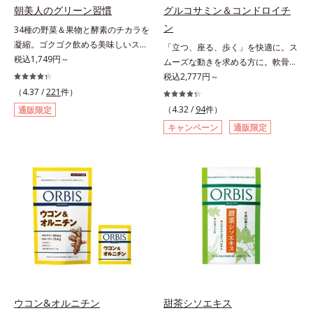
朝美人のグリーン習慣
グルコサミン＆コンドロイチ
ン
34種の野菜＆果物と酵素のチカラを
凝縮。ゴクゴク飲める美味しいスム
「立つ、座る、歩く」を快適に。ス
ージーでスッキリ生活をサポート。
税込1,749円～
ムーズな動きを求める方に。軟骨の
酵素と野菜＆果物のパワーで、スッ
構成成分のもととなるグルコサミン
税込2,777円～
キリ生活を応援する、粉末状の酵素
は体内でも作られますが、加齢とと
（4.37 /
221
件）
スムージーです。赤米や大麦などの
もに分解が進行してしまいます。そ
（4.32 /
94
件）
通販限定
9種の素材を、黒・黄・白の3種の麹
こで、オルビスは軟骨成分にこだわ
キャンペーン
通販限定
で発酵させ粉末化。さらに酵素含有
りました。6粒中にグルコサミンを
キウイフルーツ粉末を配合。さらに
1,200mg、しなやかな動きの素とな
日常では摂りづらいスーパーフー
るサメの軟骨成分のコンドロイチン
ド・ウィートグラスや緑黄色野菜な
硫酸を120mg配合。ふしぶしに大
ど、厳選した34種の野菜と果物もた
切なⅡ型コラーゲンをプラスし、ス
っぷり入っており、いろいろな素材
ムーズな動きをサポートします。そ
を手軽に摂取できます。やすらぎの
れらに加え、ハス胚芽エキス、生姜
ローズマリーとペパーミントの2種
エキスも配合。女性想いのサポート
のハーブも入っています。豆乳また
植物素材で、毎日の快適をサポート
は水と混ぜるだけの簡単スムージー
します。飲みやすさにもこだわりま
を毎朝の習慣にして、スッキリ健康
した。ニオイの少ない原料を使用す
＆キレイな毎日を。
ることにより特有臭を軽減。粒も小
ウコン&オルニチン
甜茶シソエキス
さくなっています。年齢を重ねても