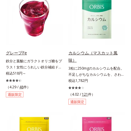
＆葉酸」、独自加工のビタミンCで
ある夏のケア成分です。さらに夏の
キレイと健康をサポートする「ビタ
ケアで有名なPLエキスと、欠かせな
ミンC＆ビタミンB2」、スムーズな
い美容成分ビタミンCもプラス。独
リズムづくりで快調を目指す「オリ
自の製法でサポートします。飲むだ
ゴ糖＆酵素」、いつだってイキイ
けのケアなので、夏対策にありがち
キ、あなたらしい表情をサポートす
な不快感やストレスは無し！ 時短
る「ビタミンB群＆アミノ酸」、ス
ケアにもなるため、忙しい方にもお
マホ漬けの日々をケアしてうるっと
すすめです。夏を快適に過ごすため
クリアな1日のスタートに「ビタミ
に早速、毎日2粒（目安）の新習慣
グレープFe
カルシウム（マスカット風
ンA＆ルテイン」、紫外線を気にか
を始めましょう。* 紫外線などによ
味）
鉄分と葉酸にガラクトオリゴ糖をプ
ける女性こそ不足しやすい栄養素を
り失われるビタミンCを中心とした
ラス！女性にうれしい鉄分補給ドリ
3粒に250mgのカルシウムを配合。
チャージして、安定した美しさをサ
栄養成分の補給
ンク。1本に、ほうれん草約2.1束分
税込518円～
不足しがちなカルシウムを、さわや
ポートする「カルシウム＆ビタミン
(*)の鉄分と、葉酸とガラクトオリゴ
かな甘さのマスカット風味で。3粒
税込1,782円
D」の全６種類。体の中からキレイ
糖を配合した、飲みやすい鉄分補給
にお魚約4.5尾分（*1）のカルシウ
の土台を整え、美しさの次の一歩を
（4.29 /
48
件）
ドリンクです。女性特有の周期をラ
ムを配合したタブレット。どんどん
引き出します。水なしでOK、持ち
（4.02 /
121
件）
通販限定
クにサポートする3つの成分を凝縮
不足していくカルシウムを、手軽に
歩きやすいパウチタイプなので、い
通販限定
し、さらに吸収を助けるビタミン
おいしくチャージできる、さわやか
つでもどこでも手軽にカリッとチャ
B6、B12とビタミンCを配合。1日
な甘さのマスカット風味です。*1 :
ージ。フルーツ風味だから、おやつ
に必要な鉄分の不足分を効率よく1
「五訂増補日本食品標準成分表
感覚でおいしく楽しく続けられま
本で補給できます。赤ブドウと白ブ
2010」より、さんま（生）1尾
す。
ドウの果汁をすっきり飲みやすくブ
175gとして可食部換算した場合。