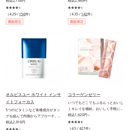
質で知られる青森県産の「福地ホワ
税込2,138円
とバランスをサポート！。女性のカ
税込2,489円
イト六片」を発酵・熟成させること
ラダは自分で思うよりもずっとデリ
で、生にんにく時よりポリフェノー
ケート。不安定になりがちな女性の
（4.29 /
156
件）
（4.35 /
142
件）
ルやアミノ酸量をぐんとパワーアッ
身体の働きを助け、健康バランスを
通販限定
通販限定
プさせました。さらに、へとへと対
サポートするサプリメントです。1
策に欠かせない“黒酢”（クエン酸が
日の目安量わずか2粒に、大豆の胚
豊富）と黒酢の副産物“もろみ”（ビ
芽から抽出したイソフラボン
タミン類を贅沢に含む）の2つを配
40mg（アグリコン換算25mg）と
合し、元気を底上げします。また、
和漢植物「美凛六草エキス」を
ソフトカプセルを採用しニオイを閉
100mg配合。大豆イソフラボン
じ込め、ローズマリー抽出物を配合
は、大豆に含まれるポリフェノール
することで、飲む時も飲んだ後も臭
の一種で、豆腐半丁分に相当する量
わず爽やかにカバーします。
を配合しています。美凛六草エキス
とは、花茶の代表的な原料、メイク
イファをはじめ、ポリフェノールを
含むローズマリーなど古来より伝わ
オルビスユー ホワイト インサ
コラーゲンゼリー
る6種の植物エキスをぎゅっと凝縮
イトフォーカス
いつでもどこでもぷるんっとおいし
したオリジナルブレンドのエキスで
くキレイを補給。おいしく手軽にキ
5つのビタミンなど各種成分がタッ
す。＊美凛六草（メイリンロクソ
レイをチャージ！ おやつ感覚でハ
税込1,620円～
グを組んで内側からアプローチ。透
ウ）エキスとは、メイクイファ、ベ
リと弾力のある毎日に欠かせない人
明感のある美しさをサポートする成
税込2,916円
ニバナ、キンセンカ、ローズマリ
気のコラーゲンを補給できる、ステ
分を凝縮した美容サプリです。L-シ
ー、ホップ、キクカ、6種類の植物
（4.5 /
427
件）