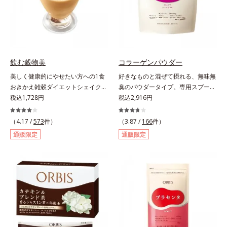
涼飲料工業会の取り決めに基づきレ
モン果実1個（120g）当り20mgと
して可食部換算した場合。
飲む穀物美
コラーゲンパウダー
美しく健康的にやせたい方への1食
好きなものと混ぜて摂れる、無味無
おきかえ雑穀ダイエットシェイク。
臭のパウダータイプ。専用スプーン
豆乳や牛乳などと粉を混ぜるだけで
税込1,728円
1杯で、ハリと弾力のある毎日に欠
税込2,916円
簡単、1食おきかえ雑穀ダイエット
かせない「コラーゲン」5,000㎎を
シェイクです。サクサクッと噛める
手軽に摂れる美容パウダーです。無
（4.17 /
573
件）
（3.87 /
166
件）
食感豊かな大豆フレークが、噛むこ
味無臭で飲み物や料理に影響がな
通販限定
通販限定
とで食欲を満たしてくれます。さら
く、冷たい飲み物にも簡単に溶ける
に腹もちが良い食物繊維のグルコマ
ので、毎日簡単にキレイを補給でき
ンナンがおなかの中で膨らみ、満足
ます。
感をアップ。豊富な栄養素でキレイ
を目指すダイエッターを、内側から
サポートします！黒糖きなこ味（カ
ロリー 92kcal ※1食分・本品粉末の
み）やさしい甘さの黒糖とほのかに
香るきなこが溶け合う幸せな味わ