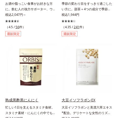
お酒や脂っこい食事がお好きな方
季節の変わり目をすっきり過ごした
ハツラツと歩きたい方、よくスポー
に。飲む人の強力サポーター、ウコ
い方に。甜茶＋4つの成分で季節に
ツをする方にもおすすめです。ふし
ンの中でも特有成分「クルクミン」
税込2,047円～
負けない健康づくりを。GODポリ
税込1,944円
ぶしが気になったら、軟骨成分に注
を豊富に含む秋ウコンを使用しまし
フェノールを含むバラ科の甜茶に加
目し、毎日に摂り入れて快適に過ご
た。2粒で60mｇも摂れるので、翌
え、3種の植物成分（シソ種子エキ
（4.5 /
56
件）
してみませんか。
（4.35 /
241
件）
日も朝からさわやかに活動できま
ス、シジュウムグァバエキス、黄杞
通販限定
通販限定
す。さらに、ウコンと並んで飲む人
葉エキス）とビタミンEを配合しま
に欠かせないとされるしじみ成分
した。植物由来の成分が、やさしく
「オルニチン」を配合しました。し
作用。眠くなることもないので、仕
じみ約200個分*相当のオルニチン
事はもちろん車を運転するときにも
が、アルギニン、シトルリンととも
大丈夫。いつでも気軽に摂れます。
に働いて、内側からの立ち直りをし
気になる不快感に直接アプローチし
っかりサポートします。お酒や脂っ
て、季節に負けない健康づくりを応
こい食事をした翌日の体調を整えた
援します。「ムズムズしそうで窓を
い方におすすめのサプリメントで
開けるのがコワイ」「ティッシュと
す。＊オルビス調べ
マスクが手放せない」「買い物に行
くのもユウウツ」…そんな方にオス
スメです。
熟成黒酢黒にんにく
大豆イソフラボンEX
忙しい1日を支えるスタミナ食材。
大豆イソフラボンと美凛六草エキス
スタミナ素材・にんにくの中でも良
*配合。デリケートな女性のリズム