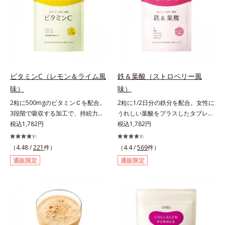
レンド。フレッシュな味なので、ゴ
クゴク飲めるおいしさです。* 「五
訂増補日本食品標準成分表2020」
より、ほうれん草（ゆで）1束210g
として可食部換算した場合。
ビタミンC（レモン＆ライム風
鉄＆葉酸（ストロベリー風
味）
味）
2粒に500mgのビタミンＣを配合。
2粒に1/2日分の鉄分を配合。女性に
3段階で吸収する加工で、持続力が
うれしい葉酸をプラスしたタブレッ
ぐんとアップ。ビタミンC（レモン
税込1,782円
トタイプ。2粒にプルーン約50個分
税込1,782円
＆ライム風味）は、栄養機能食品で
（*1）もの鉄分を配合し、さらに女
すビタミンCは、皮膚や粘膜の健康
性周期をサポートする葉酸をプラス
（4.48 /
221
件）
（4.4 /
569
件）
維持を助けるとともに、抗酸化作用
しました。甘酸っぱくて続けやす
通販限定
通販限定
を持つ栄養素です。2粒にレモン約
い、ストロベリー風味です。*1 :
25個分（*1）のビタミンCを配合し
「五訂増補日本食品標準成分表
ました。3段階でゆっくり吸収する
2010」より、プルーン（乾）1個
加工で、持続力を高めています。程
（10.6g）として可食部換算した場
よい酸味で食べやすい、レモン＆ラ
合。
イム風味です。*1 : 社団法人全国清