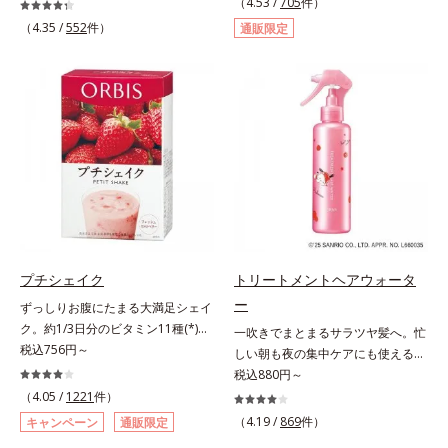
ビのできやすい部分です。顔と背中
（4.53 /
705
件）
の、ダイエット中にうれしいプ―ア
では皮膚の厚みが違うから、すべす
（4.35 /
552
件）
通販限定
ール茶です。ホットでもアイスでも
べボディのためにはボディ用のアイ
美味しくいただけます。■陳香プ―
テムでお手入れしましょう。オルビ
アール茶“陳香（ツンシャン）”と
スではボディのニキビケア(*)のため
は、芳醇な香りとまろやかな味わい
に、たっぷりの泡でやさしく洗う洗
を持つ、ハイグレードなプーアール
浄料と、手軽にシュッとひと吹きで
茶の証しです。独自の焙煎方式を採
きるスプレータイプのローションの
用し、茶成分が浸出しやすい若葉だ
2ステップをご用意しています。洗
けを使用しました。特有の没食子酸
浄料もローションも、肌へのやさし
（ボッショクシサン）がダイエット
さに配慮した無油分・無香料・無着
をサポート。香ばしく、まろやかな
色。清涼成分のメントール配合で、
味わいで、毎日の食事といっしょに
すっきり気持ちの良い使用感です。
お召し上がりいただけます。
* ニキビ・肌荒れを防ぐ
プチシェイク
トリートメントヘアウォータ
ー
ずっしりお腹にたまる大満足シェイ
ク。約1/3日分のビタミン11種(*)・
一吹きでまとまるサラツヤ髪へ。忙
鉄分・食物繊維配合でダイエットと
税込756円～
しい朝も夜の集中ケアにも使える美
美容をしっかりサポート。食事とお
髪ミスト。シュッとひと吹きで、理
税込880円～
きかえるだけで簡単にカロリーを抑
想の髪になれるトリートメント。傷
（4.05 /
1221
件）
えつつ、果実のいいところをまるご
んだ髪のケアは毛先だけでなく、髪
（4.19 /
869
件）
キャンペーン
通販限定
と使って栄養バランスUP。食物繊
全体にアプローチすることが大切で