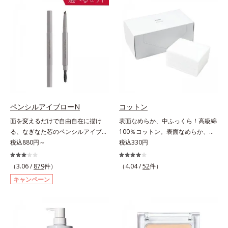
ラスできます。アイラインを描いた
ケア(*1)する、オルビスの頭皮ケア
後に、後ろに付いているチップでま
シリーズです。地肌と髪をすこやか
つ毛の間を埋めるようにぼかせば、
に保つ「3Dプロテクト成分(*2)」
ぱっちりと際立つナチュラルな目元
と、うるおったツヤ髪に導く「ブレ
が完成します。汗や涙、皮脂にも強
ンドボタニカルエキス(*2)」を配
く、美しい仕上がりを長時間キー
合。艶やかな、ふんわりボリューム
プ。目元ケア成分(*)で目元の負担も
美髪へ導きます。翌朝の手ぐしで納
軽減します。※中身を取り替えられ
得できる、褒められ髪をご体感くだ
るリフィルをご用意しています。*
さい。*1 年齢に応じたお手入れの
パンテノール配合＝保湿成分
こと *2 保湿成分
ペンシルアイブローN
コットン
面を変えるだけで自由自在に描け
表面なめらか、中ふっくら！高級綿
る、なぎなた芯のペンシルアイブロ
100％コットン。表面なめらか、中
ー。角度を変えるだけで自由自在に
税込880円～
ふっくら！ 高級綿100%のコットン
税込330円
描けるペンシルアイブローです。な
です。肌触りのなめらかさと、ふっ
ぎなた芯だから、接地面を変えるだ
くらとしたクッション性の高さを実
（3.06 /
879
件）
（4.04 /
52
件）
けで太い線から細い線まで、テクニ
現しました。世界トップレベルの安
キャンペーン
ックいらずで簡単に。スムースライ
全な繊維製品の証、エコテックス(R)
ン成分(*)配合で、毛の1本1本まで
を使用。肌への負担を軽減し、快適
軽やかに描けます。ペンシルの後ろ
にお使いいただけます。
にはスクリューブラシが付いている
ので、毛流れを整えたり、色をなじ