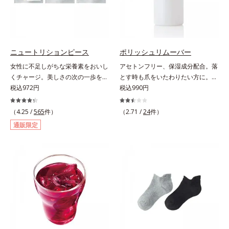
ぴたっと密着。洗い流した後も必要
なうるおいをキープして、つっぱり
感のない、ずっと触っていたくなる
ようななめらか肌をかなえます。キ
メが細かい泡はやさしい肌あた
ニュートリションピース
ポリッシュリムーバー
り。“いたわるボディケア”で、バス
女性に不足しがちな栄養素をおいし
アセトンフリー、保湿成分配合。落
タイムに癒しのひとときをもたらし
くチャージ。美しさの次の一歩を引
とす時も爪をいたわりたい方に。爪
ます。*1 ラウロイルシルクアミノ
き出すタブレット。現代女性に不足
税込972円
へのやさしさを考えたネイルリムー
税込990円
酸K*2 異性化糖
しがちな栄養素に着目。ぽいっとひ
バー（除光液）です。アセトンフリ
と口補いやすい６種類の「キレイの
ー処方で、さらに6種(*)のネイルケ
（4.25 /
565
件）
（2.71 /
24
件）
素」、タブレットタイプのサプリメ
ア成分配合。爪をいたわりながら素
通販限定
ントシリーズです。女性の不足栄養
早くネイルを落とします。* マンダ
素No.1 鉄分に葉酸をプラス、印象
リンオレンジ果皮エキス、セイヨウ
づける晴れやかな表情を目指す「鉄
ミザクラ果実エキス、レモングラス
＆葉酸」、独自加工のビタミンCで
葉／茎エキス、ブドウ葉エキス、セ
キレイと健康をサポートする「ビタ
ンチフォリアバラ花エキス、カミツ
ミンC＆ビタミンB2」、スムーズな
レ花エキス
リズムづくりで快調を目指す「オリ
ゴ糖＆酵素」、いつだってイキイ
キ、あなたらしい表情をサポートす
る「ビタミンB群＆アミノ酸」、ス