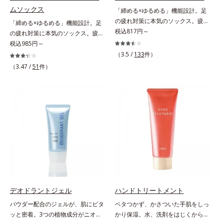
ムソックス
「締める×ゆるめる」機能設計。足
の疲れ対策に本気のソックス。疲れ
「締める×ゆるめる」機能設計。足
がたまる土踏まずを強力にサポート
税込817円～
の疲れ対策に本気のソックス。疲れ
足は、思いのほか疲れがたまる場
がたまる土踏まずを強力にサポート
税込985円～
所。毎晩「ダル重」の方も多いので
足は、思いのほか疲れがたまる場
（3.5 /
133
件）
は？そんな足の疲れ対策に本気のソ
所。毎晩「ダル重」の方も多いので
（3.47 /
51
件）
ックスです。強力な土踏まずサポー
は？そんな足の疲れ対策に本気のソ
トとアンクル＆ヒールロックが効果
ックスです。強力な土踏まずサポー
を発揮。家に帰って脱いだ瞬間、そ
トとアンクル＆ヒールロックが効果
の威力がわかります。
を発揮。家に帰って脱いだ瞬間、そ
の威力がわかります。
デオドラントジェル
ハンドトリートメント
パウダー配合のジェルが、肌にピタ
ベタつかず、かさついた手肌をしっ
ッと密着。3つの植物成分がニオイ
かり保湿。水、洗剤をはじくからキ