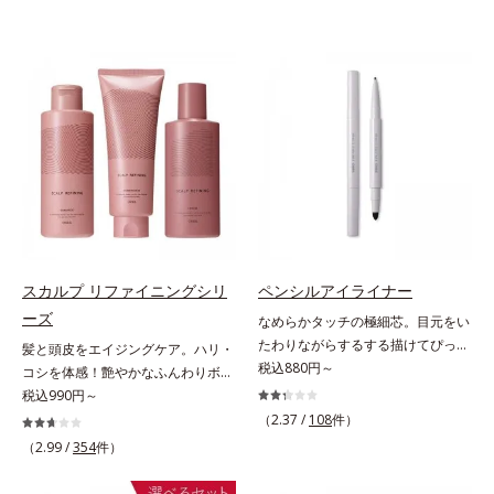
スカルプ リファイニングシリ
ペンシルアイライナー
ーズ
なめらかタッチの極細芯。目元をい
たわりながらするする描けてぴった
髪と頭皮をエイジングケア。ハリ・
り密着。するする描けてぴったり密
税込880円～
コシを体感！艶やかなふんわりボリ
着。なめらかタッチの極細芯アイラ
ューム美髪へ。「抜け毛が目立つ」
税込990円～
イナーです。繊細な目のキワにも優
「ボリュームがない」「ハリ・コシ
（2.37 /
108
件）
しいタッチでするっと描けて、どん
がない」という年齢による3大髪悩
（2.99 /
354
件）
なラインも自由自在。難しいテクニ
みには、スカルプ リファイニング
ックなしで、目元に自然な陰影をプ
シリーズを！髪と地肌をエイジング