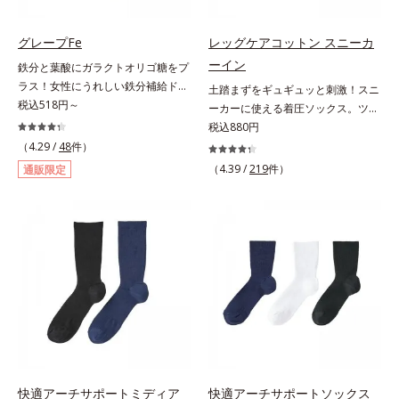
マホ漬けの日々をケアしてうるっと
クリアな1日のスタートに「ビタミ
グレープFe
レッグケアコットン スニーカ
ンA＆ルテイン」、紫外線を気にか
ーイン
鉄分と葉酸にガラクトオリゴ糖をプ
ける女性こそ不足しやすい栄養素を
ラス！女性にうれしい鉄分補給ドリ
土踏まずをギュギュッと刺激！スニ
チャージして、安定した美しさをサ
ンク。1本に、ほうれん草約2.1束分
税込518円～
ーカーに使える着圧ソックス。ツボ
ポートする「カルシウム＆ビタミン
(*)の鉄分と、葉酸とガラクトオリゴ
押し効果でここちいい！スニーカー
税込880円
D」の全６種類。体の中からキレイ
糖を配合した、飲みやすい鉄分補給
に最適な、くるぶし丈の着圧ソック
の土台を整え、美しさの次の一歩を
（4.29 /
48
件）
ドリンクです。女性特有の周期をラ
スです。土踏まず部分がリブ編み
引き出します。水なしでOK、持ち
（4.39 /
219
件）
通販限定
クにサポートする3つの成分を凝縮
で、ギュギュッとツボ押し効果を発
歩きやすいパウチタイプなので、い
し、さらに吸収を助けるビタミン
揮。歩くたびにここちよい刺激をも
つでもどこでも手軽にカリッとチャ
B6、B12とビタミンCを配合。1日
たらし、足どりも軽やか！ひざ下ソ
ージ。フルーツ風味だから、おやつ
に必要な鉄分の不足分を効率よく1
ックスやニーハイソックスが苦手な
感覚でおいしく楽しく続けられま
本で補給できます。赤ブドウと白ブ
方にもおすすめです。靴ひもをゆる
す。
ドウの果汁をすっきり飲みやすくブ
めずにはけるスニーカーなどを手軽
レンド。フレッシュな味なので、ゴ
にはけるのも魅力です。生地が厚ぼ
クゴク飲めるおいしさです。* 「五
ったくないので靴ひもをゆるめずに
訂増補日本食品標準成分表2020」
サッとはけ、お出かけに手間取りま
より、ほうれん草（ゆで）1束210g
せん。
として可食部換算した場合。
快適アーチサポートミディア
快適アーチサポートソックス