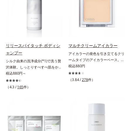
ませたり、ラインをぼかしたりと大
活躍。これ1本で完成度の高い、ふ
んわり眉に仕上がります。※中身を
取り替えられるリフィルをご用意し
ています。* ダイマージリノール酸
ダイマージレイルビス（ベヘニル/
イソステアリル/フィトステリル）
リリースバイタッチ ボディシ
マルチクリームアイカラー
配合＝感触向上成分
ャンプー
アイカラーの発色を引き立てるクリ
ームタイプのアイカラーベース。ア
シルク由来の洗浄成分(*1)で洗う贅
イカラーの発色とツヤめきを最大限
税込880円
沢体験。しっとりすべすべ肌をかな
に引き立てる、クリームタイプのア
えるボディシャンプー。リリースバ
税込880円～
イカラーベースです。アイカラーの
イタッチ ボディシャンプーふわも
（3.84 /
278
件）
ベースに仕込めば、目元のくすみを
こ濃密泡がからだをやさしく包み、
（4.3 /
165
件）
払ってナチュラルにトーンアップ。
しっとりすべすべ肌に洗い上げるボ
アイカラーの発色を高め、化粧のり
ディシャンプーです。肌本来のうる
をUPさせます。さらに肌にしっか
おいに近いシルク由来の洗浄成分
り密着して、アイカラーのもちも高
(*1)が、不要な汚れをするりと包み
めます。単品使いももちろんOK！
込みやさしく落とします。さらにヒ
繊細なパールが角度によって瞬き、
アルロン酸ナトリウムとうるおい吸
目元を立体的に見せてくれます。
着成分(*2)配合で、保湿成分が肌に