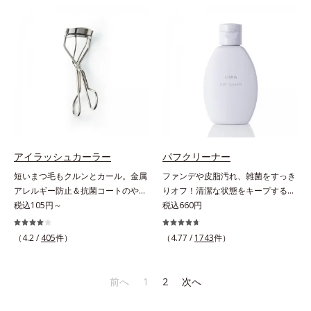
維やビタミン、鉄分などの不足しが
す。根元から瞬時にシルエットが整
ちな栄養素をチャージして、健康的
うから、誰でも簡単にプロ仕上げが
なダイエットを後押しします。さら
実現します。キューティクルの主成
に牛乳以外に、豆乳やヨーグルトに
分で、髪のまとまりやサラサラな指
も混ぜることができ、気分や摂りた
通りを大きく左右する重要な美髪成
い栄養、空腹具合に合わせて食べ方
分「18-MEA(*)」。毎日の生活の中
のアレンジは自由自在！自然な果実
で失われやすいため、すき間にダイ
の味を活かした美味しさで、ハッピ
レクトに補うことで、瞬時に傷みの
ーなダイエットを目指します。* ビ
ないなめらかなツヤ髪に導きます。
タミンA、B1、B2、B6、B12、C、
髪の内側のダメージもしっかり補修
D、E、ナイアシン、パントテン
するから、仕上がりは驚くほどふわ
アイラッシュカーラー
パフクリーナー
酸、葉酸各商品の詳しい情報は商品
っとなめらか！夜のドライヤー前に
短いまつ毛もクルンとカール。金属
ファンデや皮脂汚れ、雑菌をすっき
ページをご覧ください。・BEAUTY
使えば、サロン帰りのようななめら
アレルギー防止＆抗菌コートのやさ
りオフ！清潔な状態をキープするパ
夏祭りは、こちら
かさと指通りに。朝の寝ぐせ直しに
しさ設計。短いまつげもクルンとカ
税込105円～
フ専用のクリーナー。パフの汚れを
税込660円
もおすすめです。* 18-MEA類似成
ール。まぶたの丸み、目の幅を徹底
1度洗いでしっかり落とすクリーナ
分（セテアラミドエチルジエトニウ
研究したオリジナルフレーム。くる
ーです。液状だからパフのすみずみ
（4.2 /
405
件）
（4.77 /
1743
件）
ム加水分解コメタンパク）配合＝毛
んとキレイにカールできる、適度な
に行き渡り、汚れをしっかりキャッ
髪表面補修成分
弾力のシリコンゴムを採用しまし
チ。水でサッと洗い流せるので洗剤
た。金属アレルギー防止＆抗菌コー
がパフに残る心配がありません。ま
前へ
1
2
次へ
ト加工。肌に直接金属が触れないよ
た、ペパーミントエキスを配合。洗
うに配慮しました。
浄後も清潔な状態を保ちます。植物