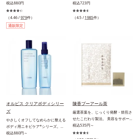
を防ぐ。気になる汗や汗ジミ、ニオ
税込880円
ッチンでも使用できる万能型ハンド
税込723円
イの対策に薬用エチケットアイテ
クリーム。常に外気にさらされてい
ム。パウダー配合のジェルが、肌に
る上、もともと皮脂分泌が少ない手
（4.46 /
979
件）
（4.5 /
1985
件）
ピタッと密着。3つの植物成分がニ
肌は、乾燥しやすく荒れやすい部分
通販限定
オイを防ぎ、わずかなニオイもしっ
です。ソメイヨシノ葉エキスが、乱
かりキャッチ。無油分＆パウダー配
れた角層を整え、うるおいを閉じ込
合なので、塗った後ベタつかずお肌
めながら肌表面をなめらかにし肌荒
はサラサラ。汗ジミの心配もありま
れを防止します。また、リピジュア
せん。スプレーのように音がでたり
（R）−NR(*) が手肌にピタッと密着
飛び散ったりしないので、外出先で
して、うるおいバリアを作り乾燥な
もまわりを気にせず使えます。ジェ
どの外部刺激から手肌を徹底ガード
ルならではの確かな効果と快適な使
するので、しっとり感がずっと続き
いごこちのデオドラント剤です。
ます。* ポリクオタニウム-61（リ
ピジュアは、日油株式会社の登録商
標です。）
オルビス クリアボディシリー
陳香プーアール茶
ズ
厳選茶葉を、じっくり発酵・焙煎さ
せたこだわり製法。 美容をサポー
やさしくオフしてなめらかに整える
トする没食子（ポリフェノール）配
税込535円～
ボディ用ニキビケア*シリーズ。背
合で、 本格的な味と美容ケアが楽
中や胸元は皮脂が多く、意外とニキ
税込880円～
しめます。。胃腸にやさしい0kcal