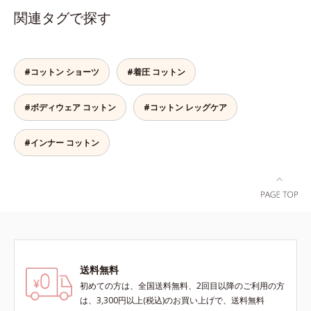
量を使いました。だからどんな動き
ので、ガードルのような苦しさがあ
関連タグで探す
にも密着して、ズレやくいこみがあ
りません。パワーネットはやわらか
りません。ヒップだけでなくお腹も
い起毛素材で、硬さやゴワつきもあ
すっぽり包み込むノーマルタイプで
りません。高級綿で、肌あたり快適
す。うっとりするような肌ざわり
身生地にはなめらかな風合いの良質
#コットン ショーツ
#着圧 コットン
「高級スーピマ綿」を贅沢に使用
な綿糸をたっぷり使用し、肌あたり
し、肌にぴたっと吸いつくようなこ
バツグンです。可能な限り縫い目を
#ボディウェア コットン
#コットン レッグケア
こちよさを感じます。ワンランク上
少なくしたので、ゴロつかず快適な
のなめらかな肌ざわりです。ふわふ
はきごこち。ウエストは肌あたりの
わ感触のレースウエストと脚口のレ
ソフトなテープを使用しており、締
#インナー コットン
ース肌側は、極細のマイクロパイル
めつけ感がありません。
を使った特別仕様で、ふわふわの肌
ざわり。レースが肌にあたってチク
チク…という不快感がありません。
※価格はサイズによって異なりま
す。
送料無料
初めての方は、全国送料無料、2回目以降のご利用の方
は、3,300円以上(税込)のお買い上げで、送料無料