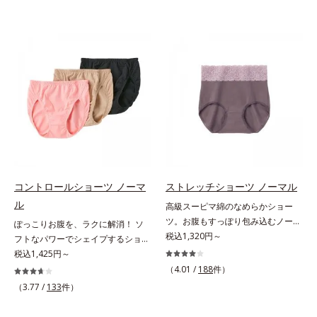
コントロールショーツ ノーマ
ストレッチショーツ ノーマル
ル
高級スーピマ綿のなめらかショー
ツ。お腹もすっぽり包み込むノーマ
ぽっこりお腹を、ラクに解消！ ソ
ルタイプ。ぴったり密着して、くい
税込1,320円～
フトなパワーでシェイプするショー
こまない座るとヒップの面積は広が
ツ。苦しさなくお腹をシェイプ気に
税込1,425円～
り、立つと元に戻ります。このよう
なるぽっこりお腹を、すっきりフラ
（4.01 /
188
件）
な「面積の変化」にぴったりついて
ットに整えてくれるショーツです。
（3.77 /
133
件）
くる立体設計。脚口を前寄りにつ
ソフトなサポート力のパワーネット
け、ヒップをたっぷり包み込む布分
がやさしく脂肪を両脇へ分散させる