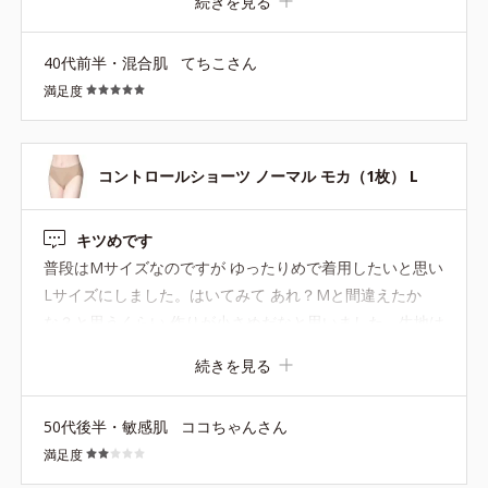
続きを見る
ぐり深めなので足さばきも良く、ウエストがちゃんとへそ
を覆うのでお腹の肉が乗ることもなく、超快適です！ 補正
40代前半・混合肌
てちこさん
効果を狙うなら、もう1サイズ小さい方が良いよなぁと思
満足度
ったので、次に買うときはLを買います。生地もしっかり
していて良いです。この仕様で、もっとシームレスなバー
ジョンも出たら良いなと思いました。
コントロールショーツ ノーマル モカ（1枚） L
キツめです
普段はMサイズなのですが ゆったりめで着用したいと思い
Lサイズにしました。はいてみて あれ？Mと間違えたか
な？と思うくらい 作りが小さめだなと思いました。生地は
しっかりしています。
続きを見る
50代後半・敏感肌
ココちゃんさん
満足度