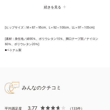
せん。
続きを見る
高級綿で、肌あたり快適
身生地にはなめらかな風合いの良質な綿糸をたっぷり使用し、肌
[ヒップサイズ：M＝87～95cm、L＝92～100cm、LL＝97～105cm]
あたりバツグンです。可能な限り縫い目を少なくしたので、ゴロ
つかず快適なはきごこち。ウエストは肌あたりのソフトなテープ
[素材：身生地／綿90％、ポリウレタン10％、脚口テープ部／ナイロン
を使用しており、締めつけ感がありません。
80％、ポリウレタン20％]
■ベトナム製
みんなのクチコミ
3.77
平均満足度
（
133
件）