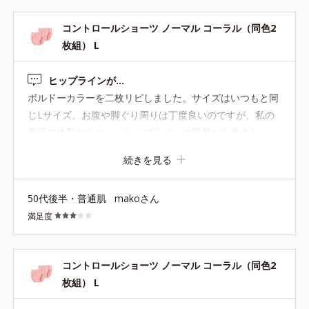
コントロールショーツ ノーマル コーラル（同色2
枚組） L
ヒップラインが…
ボルドーカラーを二枚リピしました。サイズはいつもと同
じLサイズ。お腹や脚ぐり周りは丁度良いのですが、私の
最近の体型からか、、ヒップラインに段差が出来まし
た。。ゴムがキツく、ラインが出たのでしょうが、これは
続きを見る
ワンサイズ上げてもラインは出そうなので、レギンスパン
ツやタイトスカートには向かない様です。。他のショーツ
50代後半・普通肌
makoさん
の様に、ヒップラインのゴムが柔らか目とかレース使いと
満足度
かであると、出ないと思います。。万人の要望には難しい
かと思いますが、一つの意見としてよろしくお願いしま
す。
コントロールショーツ ノーマル コーラル（同色2
枚組） L