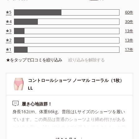
5
60
件
4
30
件
3
13
件
2
13
件
1
17
件
★を
タップ
で口コミを絞り込み
絞り込みを解除する
コントロールショーツ ノーマル コーラル（1枚）
LL
履き心地抜群！
身長162cm、体重66kg。普段はLサイズのショーツを履い
ています。この商品は普通のショーツより締め付けがある
かな？と思い、試しにLLサイズを購入してみました。お腹
周りを適度に押さえつけてくれるのに全然苦しくなく、股