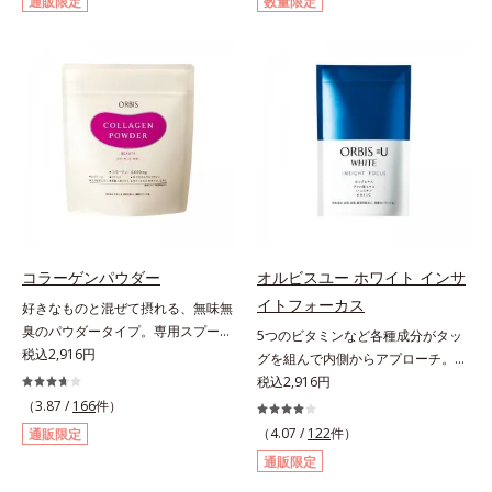
通販限定
数量限定
ントシリーズです。女性の不足栄養
した話題の成分、「ニュートロック
素No.1 鉄分に葉酸をプラス、印象
スサン(R)」を配合。10年以上の研
づける晴れやかな表情を目指す「鉄
究を重ねており、多くの国で実績の
＆葉酸」、独自加工のビタミンCで
ある夏のケア成分です。さらに夏の
キレイと健康をサポートする「ビタ
ケアで有名なPLエキスと、欠かせな
ミンC＆ビタミンB2」、スムーズな
い美容成分ビタミンCもプラス。独
リズムづくりで快調を目指す「オリ
自の製法でサポートします。飲むだ
ゴ糖＆酵素」、いつだってイキイ
けのケアなので、夏対策にありがち
キ、あなたらしい表情をサポートす
な不快感やストレスは無し！ 時短
る「ビタミンB群＆アミノ酸」、ス
ケアにもなるため、忙しい方にもお
マホ漬けの日々をケアしてうるっと
すすめです。夏を快適に過ごすため
クリアな1日のスタートに「ビタミ
に早速、毎日2粒（目安）の新習慣
コラーゲンパウダー
オルビスユー ホワイト インサ
ンA＆ルテイン」、紫外線を気にか
を始めましょう。* 紫外線などによ
イトフォーカス
好きなものと混ぜて摂れる、無味無
ける女性こそ不足しやすい栄養素を
り失われるビタミンCを中心とした
臭のパウダータイプ。専用スプーン
5つのビタミンなど各種成分がタッ
チャージして、安定した美しさをサ
栄養成分の補給
1杯で、ハリと弾力のある毎日に欠
税込2,916円
グを組んで内側からアプローチ。透
ポートする「カルシウム＆ビタミン
かせない「コラーゲン」5,000㎎を
明感のある美しさをサポートする成
税込2,916円
D」の全６種類。体の中からキレイ
手軽に摂れる美容パウダーです。無
分を凝縮した美容サプリです。L-シ
の土台を整え、美しさの次の一歩を
（3.87 /
166
件）
味無臭で飲み物や料理に影響がな
スチンや植物エキス、ビタミンCを
引き出します。水なしでOK、持ち
（4.07 /
122
件）
通販限定
く、冷たい飲み物にも簡単に溶ける
はじめとした5つのビタミンによっ
歩きやすいパウチタイプなので、い
通販限定
ので、毎日簡単にキレイを補給でき
て、多角的にアプローチ。さらに南
つでもどこでも手軽にカリッとチャ