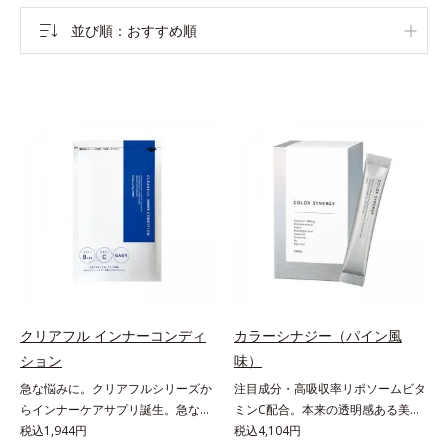
並び順
おすすめ順
クリアフル インナーコンディ
カラーシナジー（パイン風
ション
味）
急な悩みに。クリアフルシリーズか
注目成分・高吸収率リポソームビタ
らインナーケアサプリ誕生。急な悩
ミンC配合。本来の透明感ある美し
みに。ケアに行き詰まったすべての
税込1,944円
さを目指す美容サプリメント。みん
税込4,104円