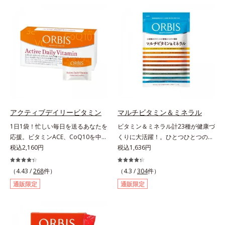
ます。
国の強い日差しにも負けずに育つグ
ージ。フルーツ風味だから、おやつ
ァバ葉エキスもプラスしました。体
感覚でおいしく楽しく続けられま
の内側から美しさに磨きをかけたい
す。
方を応援します！
アクティブデイリービタミン
マルチビタミン＆ミネラル
1日1袋！忙しい毎日を送るあなたを
ビタミン＆ミネラル計23種が健康づ
応援。ビタミンACE、CoQ10を中心
くりに大活躍！。ひとつひとつの栄
に19種類の成分が一度に摂れる！。
税込2,160円
養素をていねいに量り、ビタミン13
税込1,636円
必要な分だけビタミンAに変換され
種類は1/2日分、ミネラル10種は1/3
るβ-カロテン、一部にタイムリリー
日分をバランス良く配合しました。
（4.43 /
268
件）
（4.3 /
304
件）
ス加工を施したビタミンC、3種の
ビタミンCには長くとどまってじっ
通販限定
通販限定
ビタミンEを中心に、注目成分のコ
くり働く「タイムリリース加工」を
エンザイムQ10やポリフェノールの
施し、体内吸収率を上げる黒胡椒抽
一種であるライチ種子エキスなども
出物も配合。1日4粒で23種類もの
配合しました。成分同士は、互いに
栄養素を効率的に補えます。 さら