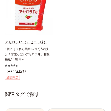
助け合って働く性質があるため、そ
に、粒のサイズを小さくし、1粒1粒
れぞれの役割や相性を考え抜き、独
をコーティングすることにより原料
自成分ネットワークを完成。バラン
由来のニオイを軽減。飲みやすさに
スの良い配合でハードな毎日を頼も
こだわりました。1日4粒当り55円
しくサポートします。また、携帯に
と、お手ごろ価格なのも魅力的で
便利な個包装なので、手軽にビタミ
す。忙しい人も、食事が不規則にな
ンを補給できます。
りがちな人も、毎日の元気に自信が
もてるサプリメントです。マルチビ
アセロラFe（アセロラ味）
タミン＆ミネラルで健康な体の基本
1袋にほうれん草約2.7束分*の鉄
をしっかり守りましょう！
分！甘酸っぱいアセロラ味。甘酸っ
ぱいさわやかな味の「アセロラFe」
税込1,183円～
は、口の中でサッと溶ける顆粒タイ
プだから、水なしでOK。個包装で
（4.47 /
436
件）
携帯にも便利です。1袋わずか
通販限定
2.5kcal。また成人女性の平均で
は、1日に3～4mgの鉄分が不足し
ていると言われます。「アセロラ
関連タグで探す
Fe」は、1袋で5.25mgもの鉄分を補
えるサプリメントです。*「日本食
品標準成分表2020年版（八訂）」