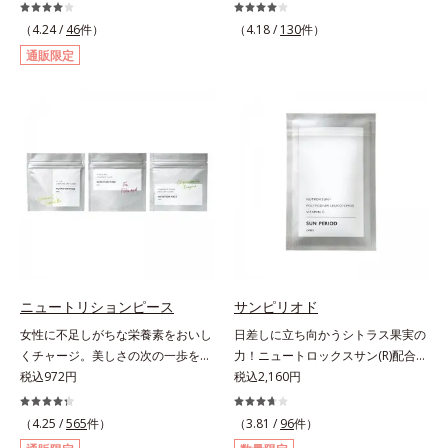
女性に送る、「クリアフルシリー
なが目指す美しさのゴールは、透明
ズ」のオールインワンサプリメント
感でした。注目成分リポソームビタ
（4.24 /
46
件）
（4.18 /
130
件）
です。ビタミンB1とB2を配合。ビ
ミンC配合、本来の透明感を引き出
通販限定
タミンB6とビタミンCは、タイムリ
す美容サプリメントです。美容に嬉
リース加工でじっくり時間をかけて
しい効果を持つビタミンCには、口
放出されます。またすこやかな美し
から摂取しても吸収されにくく、多
さのために、和漢植物由来成分とセ
くが体外に排出されるというデメリ
ラミドをプラス。さらにストレス社
ットが。そんなデメリットを払拭す
会に負けないためのGABAも配合し
るべく、独自技術によるオルビスの
ました。現代社会を生き抜く女性の
リポソームビタミンCは高吸収率。
すこやかな毎日を応援します。
カラダと同じ成分でできたリポソー
ム（カプセル）にビタミンCを閉じ
込めることで体内になじみやすく、
従来のビタミンCに比べて吸収率が
ぐんとアップ！さらにじっくり時間
ニュートリションピース
サンピリオド
差で届けるタイムデリバー設計をプ
女性に不足しがちな栄養素をおいし
日差しに立ち向かうシトラス果実の
ラスすることで体内に長く留め、最
くチャージ。美しさの次の一歩を引
力！ニュートロックスサン(R)配合の
大限アプローチしていきます。甘酸
き出すタブレット。現代女性に不足
税込972円
インナーケア(*)。果実の力で日差し
税込2,160円
っぱいパイン風味が口の中に爽やか
しがちな栄養素に着目。ぽいっとひ
に立ち向かうインナーケア(*)です。
に広がる顆粒タイプ。水なしでもサ
と口補いやすい６種類の「キレイの
強い紫外線が降り注ぐ南スペイン産
（4.25 /
565
件）
ッと摂れます。
（3.81 /
96
件）
素」、タブレットタイプのサプリメ
のシトラスとローズマリーから抽出