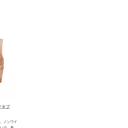
テキブ
。ノンワイ
いで、着や