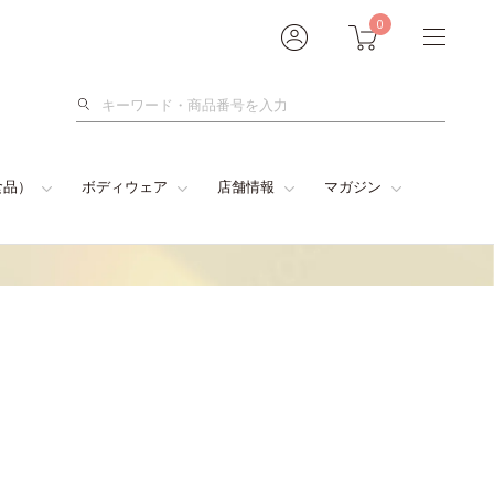
0
検
索
食品）
ボディウェア
店舗情報
マガジン