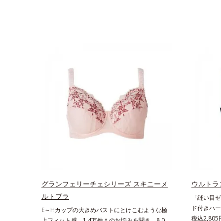
グランフェリーチェシリーズ スキニーメ
ウルトラ
ルトブラ
「縫い目ゼ
ド付きハー
E～Hカップの大きめバストにとけこむような極
胸を演出す
税込2,80
上フィット感。1.4万件＊のお悩みを聞き、8,000