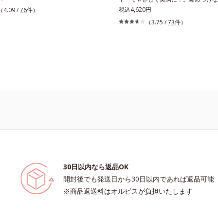
ストレスフリー感！綿たっぷりで縫い
せする 「これが補整下着なの？」と
税込4,620円
（4.09 /
76
件）
現した、驚異のインナーです。ハーフ
やさしさで、美しいラインへ。締めつ
（3.75 /
73
件）
ブラを外したくなるリラックスタイム
さなく、ラクに着やせをかなえる「ワ
こちよさを叶えてくれるアイテム。広
フォシリーズ」。肌側は高級スーピマ
ある軽量パッド付きで、自然な美胸を
し、しなやかでやわらかな肌触り。広
。
凹凸をなめらかに整え、大人のボディ
ルエットへと導きます。美しいバスト
ンワイヤーでやさしく美胸をメイクす
す。幅広のストラップで肩への負担が
中ラクラク。立体パターンと面で持ち
で、美しいバストラインに整えます。
すっきり補整脇からバック部は幅広設
らかい背中のお肉をカバーします。硬
はなく、生地を2重に重ねて脇肉もし
ルド。後ろ姿もすっきりキレイに変身
30日以内なら返品OK
開封後でも発送日から30日以内であれば返品可能
※商品返送料はオルビスが負担いたします