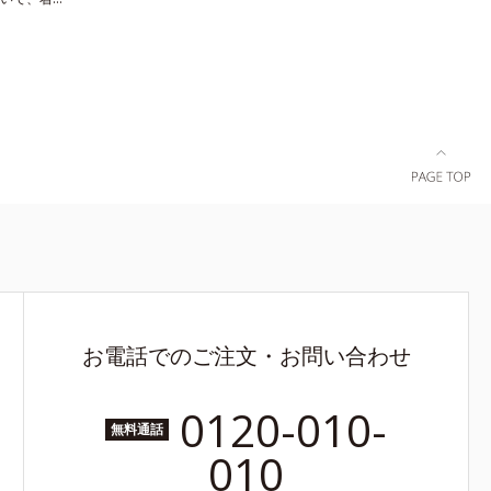
驚くほどの
け感や苦し
ンダーコン
綿を使用
い面で体の
を美しいシ
ラインへノ
るブラで
なく、一日
上げる設計
脇も背中も
計で、やわ
いセル芯で
っかりホー
します。
お電話でのご注文・お問い合わせ
0120-010-
無料通話
010