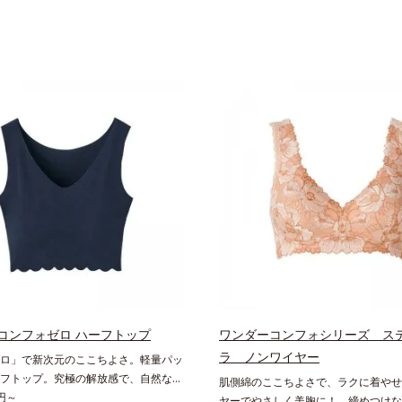
コンフォゼロ ハーフトップ
ワンダーコンフォシリーズ ス
ラ ノンワイヤー
ロ」で新次元のここちよさ。軽量パッ
フトップ。究極の解放感で、自然な美
肌側綿のここちよさで、ラクに着やせ
るハーフトップこの感覚、ほかにな
5円～
ヤーでやさしく美胸に！。締めつけな