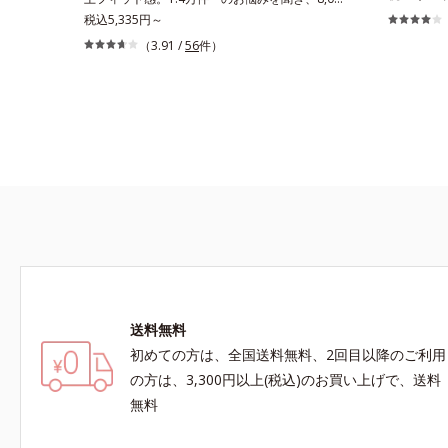
い。究極の
人のお客様と開発「私には合うブラがない…」と
税込5,335円～
目ゼロを実
秘かに苦しむグラマーさんのために、同じ悩みを
（3.91 /
56
件）
トップは、
持つオルビス担当者が開発。Web調査で「グラ
に最高のこ
マーさんのお悩み」1.4万件を集め、それを徹底
くて高さの
分析して設計しました。＊オルビスWeb「キク
演出します
ラボ」でのアンケート結果（2018年5月時点）大
きめバストに極楽フィット＆スッキリ細見せグラ
マーさんのための特殊設計を行っています。大き
めバストを圧迫せずにふんわりフィットしつつ、
サイドはお肉を流さずスッキリ細く見せます。
E65～H85まで、17種類のサイズをご用意多くの
グラマーさんに対応すべく、幅広く細かなサイズ
展開を行いました。
送料無料
初めての方は、全国送料無料、2回目以降のご利用
の方は、3,300円以上(税込)のお買い上げで、送料
無料