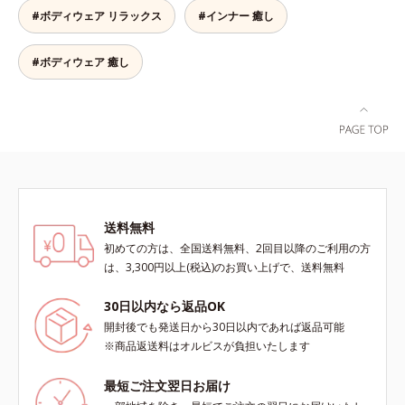
#ボディウェア リラックス
#インナー 癒し
単。適量を手にとって、タオルドラ
イ後の髪（または乾いた髪）に、毛
先を中心になじませます。ドライヤ
#ボディウェア 癒し
ーの熱を味方に、擬似キューティク
ルを作り、サラサラつるんの指通り
を実現します。さらに高保水ミルク
(*2)が、うるおいを逃がさないよう
に髪表面をコート。内外からのしっ
かりケアで、うるおい健康美髪をず
っとキープします。*1 ダイズステ
ロール配合＝毛髪補修成分*2 ジエ
チルヘキサン酸ネオペンチルグリコ
送料無料
ール、ネオペンタン酸イソデシル配
初めての方は、全国送料無料、2回目以降のご利用の方
合＝保水効果の高い毛髪保護成分各
は、3,300円以上(税込)のお買い上げで、送料無料
商品の詳しい情報は商品ページをご
覧ください。・BEAUTY夏祭りは、
30日以内なら返品OK
こちら・エッセンスインヘアオイル
開封後でも発送日から30日以内であれば返品可能
は、こちら
※商品返送料はオルビスが負担いたします
最短ご注文翌日お届け