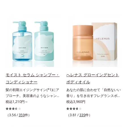
モイスト セラム シャンプー・
へレナス グローイングセント
コンディショナー
ボディオイル
髪の初期エイジングサイン(*1)にア
あなたの肌に合わせて「自然ないい
プローチ。美容液のようなシャンプ
香り」を引き出すフレグランスボデ
ー＆コンディショナーで触れていた
税込1,210円～
ィオイル。「へレナス」は、スキン
税込3,960円
くなるうるツヤ髪へ。「髪のうねり
ケアに強みのあるオルビスとフレグ
が気になる」「乾燥してパサつく」
ランスを愛するセントピアによる共
（3.56 /
359
件）
（3.81 /
339
件）
「なんとなくまとまらない」といっ
同ブランド。肌タイプに合わせた肌
た髪の初期エイジングサイン(*1)に
と香りへのアプローチで、あなたの