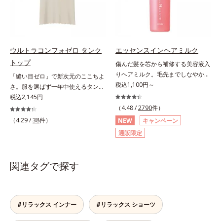
いを与え、やわらかくすること。そ
のここちよさを感じること*2 シク
ロペンタシロキサン、ジフェニルシ
ロキシフェニルトリメチコン*3
（メタクリル酸グリセリルアミドエ
ウルトラコンフォゼロ タンク
エッセンスインヘアミルク
チル/メタクリル酸ステアリル）コ
トップ
傷んだ髪を芯から補修する美容液入
ポリマー*4 ローマカミツレ花エキ
りヘアミルク。毛先までしなやかな
「縫い目ゼロ」で新次元のここちよ
ス、ローズマリー葉エキス、ラベン
美髪へ。パサつき、広がり、枝毛、
税込1,100円～
さ。服を選ばず一年中使えるタンク
ダー花水*5 メイク汚れ・乾燥
ツヤ不足・・・髪のお悩みは尽きな
トップ。アウターを選ばず、一年中
税込2,145円
いもの。エッセンスインヘアミルク
使えて便利なタンクトップこの感
（4.48 /
2790
件）
は、そんなお悩みを解決する洗い流
覚、ほかにない。究極のストレスフ
（4.29 /
38
件）
NEW
キャンペーン
さないタイプのトリートメントで
リー感！綿たっぷりで縫い目ゼロを
通販限定
す。サロン業界注目の美髪成分
実現した、驚異のインナーです。タ
「CMC類似成分(*1)」を配合。この
ンクトップは、肩にくいこむストレ
「CMC」は、髪内部の成分が流れ出
スなし！アウターを選ばず、1枚持
関連タグで探す
るのを防ぐ重要な役割を担ってお
っておくと一年中使えて便利です。
り、ダメージを受けてバラバラにな
りがちな髪内部の線維をくっつけま
す。一度「CMC」を失うと自ら作り
#リラックス インナー
#リラックス ショーツ
出すことはできないので、補うケア
が不可欠なのです。使用方法は簡