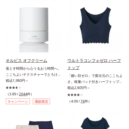
アプローチする、オルビスのモイス
香りの個性を引き出すフレグランス
トセラムシリーズ。まるでスキンケ
ボディオイルです。フレグランスと
アアイテムのように美容液成分(*2)
いっても、ただいい香りをまとうだ
を6つも配合。保水してうるおいを
けではありません。「ヘレナス」で
逃さない成分と、深く浸透してうる
は一人ひとりが持つ肌の香り「スキ
おいで満たす成分で、髪も地肌も贅
ンセント」に着目。それぞれの個性
沢にケアします。さらにうるおいを
であるスキンセントを他の香りで覆
行き渡らせる浸透力と、うるおいを
い隠すのではなく、肌の匂いにオイ
キープする保水力を誇る新技術を採
ルのフレグランスが混じりあうこと
用。髪のうねりを抑え、スタイリン
で、あなただけの“自然ないい匂
オルビス オフクリーム
ウルトラコンフォゼロ ハーフ
グのしやすい、ずっと触れていたく
い”を引き出します。バリエーショ
トップ
落とす時間から心うるおう時間へ。
なるうるツヤ髪へと導きます。ヒノ
ンは3種類。肌タイプに合わせて水
ここちよいテクスチャーでとろける
「縫い目ゼロ」で新次元のここちよ
キ、ラベンダー、ゼラニウムによる
分と油分のバランスを整え、ボディ
クレンジング。“落とすだけ”の時間
税込1,980円～
さ。軽量パッド付きハーフトップ。
リフレッシュアロマの香りで、バス
ケアしながらそれぞれの肌の自然な
から、かけがえのないリラックスタ
究極の解放感で、自然な美胸を演出
税込2,805円～
ルームがここちよいリラックス空間
香りを効果的に広げます。
イムへ―。忙しい日々を送る現代女
するハーフトップこの感覚、ほかに
（3.89 /
2044
件）
に。*1 うねり、パサつき*2 保湿成
【DS13】水分も油分も少ないドラ
性にとって、クレンジングは“落と
ない。究極のストレスフリー感！綿
分
イ肌に。ローズとイランイランに
（4.09 /
76
件）
キャンペーン
通販限定
すだけ”の作業になりがち。オルビ
たっぷりで縫い目ゼロを実現した、
木々の精油を加えた、うるおいを感
スが思い描いたのは、オフモードに
驚異のインナーです。ハーフトップ
じる香り。【NS12】水分と油分の
切り替える大切なステップとなるク
は、ブラを外したくなるリラックス
バランスがとれた肌に。ゼラニウ
レンジング。人が本能的にここちよ
タイムに最高のここちよさを叶えて
ム、ローズなど花々の精油にハーブ
さを感じる“秒速5cm”の動きに着目