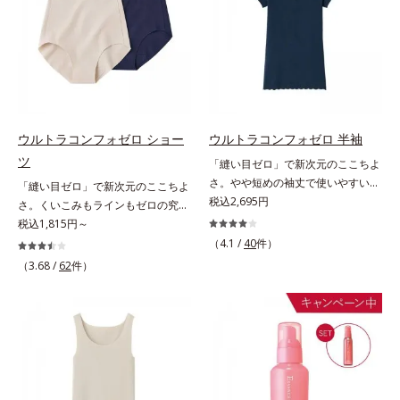
くれるアイテム。広くて高さのある
や果実を加えた、透明感あふれる香
し、顔全体にやさしく円を描くよう
軽量パッド付きで、自然な美胸を演
り。【OS09】油分が多い肌に。さ
になじませると、自然とその動きに
出します。
っぱりした柑橘にスパイスをプラス
導くこだわりのテクスチャーを採用
した、植物の生命力を感じさせる香
しました。厚みとコクのあるリッチ
り。天然由来の力を借りた毎日のケ
なテクスチャーがとろけるように肌
アで、人工的な“いい香り”でもな
をつつみこみ、安らぎのリラックス
く、体臭のような“ニオイ”でもな
タイムをもたらします。さらにうる
ウルトラコンフォゼロ ショー
ウルトラコンフォゼロ 半袖
い、自然な“いい匂い”を目指しまし
おいを守りながらメイク汚れだけを
ょう。【ご使用方法】お風呂上がり
ツ
「縫い目ゼロ」で新次元のここちよ
見極めて落とす「セレクトクレンジ
のボディケアとして、マッサージす
さ。やや短めの袖丈で使いやすい半
「縫い目ゼロ」で新次元のここちよ
ング成分(*2)」、うるおいが逃げ出
るように適量を塗布してください。
袖。多彩なアウターに対応する、短
税込2,695円
さ。くいこみもラインもゼロの究極
しにくいネットを形成して肌を守る
また朝にデコルテや腕に使用する
め袖丈の半袖この感覚、ほかにな
ショーツ。ゴムも縫い目もゼロ！切
税込1,815円～
「セラミドネットワーク成分
と、穏やかないい匂いが日中も続き
い。究極のストレスフリー感！綿た
りっぱなし仕様のショーツこの感
(*3)」、植物由来の保湿成分「ブレ
（4.1 /
40
件）
ます。塗り重ねることで“自然ない
っぷりで縫い目ゼロを実現した、驚
覚、ほかにない。究極のストレスフ
ンドハーブ成分(*4)」を配合。汚れ
（3.68 /
62
件）
い匂い”を長時間お楽しみいただけ
異のインナーです。半袖は、短め袖
リー感！綿たっぷりで縫い目ゼロを
だけを落としながら日中ダメージ
ます。
丈で多彩なアウターに対応します。
実現した、驚異のショーツです。ウ
(*5)をケアして、うるおいに満ちた
二の腕はピチピチしないから安心で
エストも脚口もゴム不使用で、くい
やわらか肌へ整えます。1日の終わ
す。
こみもお肉の段差もなし。切りっぱ
りのメイクオフが楽しみになる使い
なし仕様でアウターにラインが出
ごこちで、ありふれた毎日のお手入
ず、着こなしスッキリ。
れが、肌も心も喜ぶひとときに変わ
ります。*1 こわばった肌にうるお