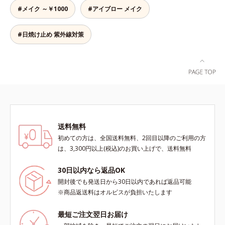
で、塗るとくすみがさっと払われ、
粉体を採用しているので、とっても
#メイク ～￥1000
#アイブロー メイク
肌が自然とトーンアップ。しっとり
軽い付けごこち。単品でも、化粧下
とした美しい仕上がりが続きます。
地としてもご使用いただけます。ベ
SPF28・PA+++で、ニキビ肌を紫外
タつくことなくうるおい感覚が続く
#日焼け止め 紫外線対策
線ダメージからもしっかりガードし
「クリームタイプ」と、みずみずし
ます。※敏感肌対象パッチテスト済
い感触で肌に密着してくずれにくい
（すべての人に皮膚刺激がおきない
「ローションタイプ」の2タイプか
というわけではありません）*1 ニ
ら、お肌の状態に合わせてお選びい
キビ・肌荒れを防ぐ*2 うるおいに
ただけます。*1 紫外線や空気中の
よる透明感のある肌
ほこりなどのダメージ*2 空気中の
ちり・ほこり
送料無料
初めての方は、全国送料無料、2回目以降のご利用の方
は、3,300円以上(税込)のお買い上げで、送料無料
30日以内なら返品OK
開封後でも発送日から30日以内であれば返品可能
※商品返送料はオルビスが負担いたします
最短ご注文翌日お届け