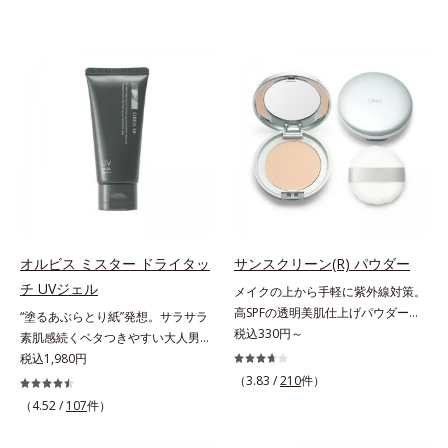
オルビス ミスター ドライタッ
サンスクリーン(R) パウダー
チ UVジェル
メイクの上から手軽に紫外線対策。
高SPFの透明美肌仕上げパウダー。
“塗るあぶらとり紙”発想。サラサラ
メイクの上から手を汚さずに紫外線
税込330円～
素肌感続くベタつきやすい大人男性
対策ができるUVカットパウダーで
肌のための日焼け止めジェル。メン
税込1,980円
す。“素肌のようななめらかな軽
ズブランド「オルビス ミスター」
（3.83 /
210
件）
さ”と“高いUVカット効果”の両立を
の日焼け止めです。SPF50+・
（4.52 /
107
件）
叶えました。持ち運びしやすいプレ
PA++++で紫外線からしっかりガー
ストタイプ。外出先でも、メイクの
ド。顔にもからだにも使え、クレン