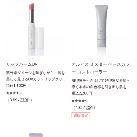
上からササッとUVカットとお直し
ジングは不要。通勤にも長時間のレ
が同時にできるお役立ちアイテムで
ジャーにも、毎日手軽にお使いいた
す。毛穴や色ムラをカバーしながら
だけます。高いUVカット力を持つ
も、素肌のような透明美肌を叶える
アイテムは本来多くのオイルが必要
秘密は「スムースヴェールパウダー
ですが、オルビス ミスターは少な
(*1)」にあります。7種の球状粉体
いオイル(*1)でも多くのUVカット成
(*2)が凹凸を埋めて、肌に薄いヴェ
分を抱え込む技術を採用しました。
ールをかけるようにカバー。さらに
さらに皮脂吸着パウダー(*2)も配
板状粉体が光を反射して、すっぴん
合。ベタつきにくいみずみずしい使
肌のようなナチュラルなツヤ感を演
用感で、塗ることでスキンケア後の
リップバームUV
オルビス ミスター ベースカラ
出します。また、皮脂を吸着する
ようなサラサラ肌が続きます。大人
ー コントローラー
紫外線ダメージを防ぎながら、唇を
「あぶらとりパウダー(*3)」を配合
男性の悩み、シミ(*3)とテカリ(*4)
美しく見せるUVカットリップクリ
肌印象を引き上げて好印象な表情へ
し、くずれ＆テカリを防いでサラサ
の両方に応えるアイテムです。*1
ーム。UV対策を忘れがちな唇に。
税込1,100円
導く本来の血色感を引き出し肌を均
ラ肌が長時間続きます。パウダータ
自社比較*2 アクリレーツコポリマ
紫外線をカットしながら、顔色をパ
一に整えるベースカラー。スキンケ
税込2,200円
イプながら、SPF50+・PA++++。パ
ー配合＝化粧持ち向上成分*3 日焼
ッと明るく見せるUVカットリップ
ア感覚で絶好調な肌へ整えるベース
（3.89 /
270
件）
ウダーならではの軽いつけごこち
けによるシミ予防*4 皮脂吸着によ
です。他の部位より角層が薄くバリ
コントロールカラーです。肌トラブ
で、日焼け止めが苦手な方にもおす
るテカリ防止
（4.35 /
20
件）
ア機能が低い唇は、紫外線の影響で
ルを“覆い隠す”のではなく、“光で整
すめです。水や汗に強いスーパーウ
通販限定
乾燥を引き起こしがち。そこで
える”オレンジフィルター理論に着
ォータープルーフ(*4)だから、レジ
SPF25・PA++のUVカット効果のあ
目。疲れた印象を与える青クマや青
ャーにも大活躍してくれます。*1
るリップクリームで、顔だけでなく
ヒゲ、毛穴の影などの「青」を引い
シリカ、セルロース、窒化ホウ素配
唇もしっかりUV対策しましょう。2