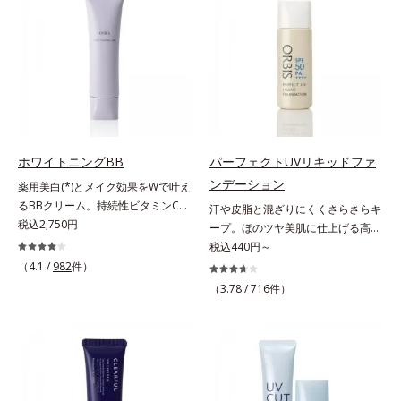
て、血色のよいイキイキとした印象
合＝セミマット肌を叶える球状と板
種類の保湿成分（加水分解コラーゲ
の「赤」を肌にプラス。毛穴のデコ
状の粉体*2 シリカ6種類、セルロー
ン、ゲットウ葉エキス）を配合して
ボコやザラつき、肌色のムラを光で
ス*3 シリカ配合＝皮脂を吸着する
いるから、カサつき・くすみ(*)など
整え、肌本来の魅力を引き出し、印
粉体*4 化粧持ち性能
の乾燥悩みも解決＆うるおい長持
象をランクアップさせます。日本人
ち。通常色は、どんな肌色にも似合
男性の肌色に合わせた色設計で、ど
うカラーで、唇を美しく魅せながら
んな肌色でも自然な仕上がりを叶え
ケアします。マスクに色移りしにく
ます。ベタつくのに乾燥する男性の
いので、気兼ねなく使えます。口紅
肌に、うるおいを与えつつ皮脂分泌
ホワイトニングBB
パーフェクトUVリキッドファ
の下地としてもおすすめです。
をコントロールするスキンケア成分
ンデーション
薬用美白(*)とメイク効果をWで叶え
を配合。夕方までベタつき＆乾燥知
るBBクリーム。持続性ビタミンC誘
汗や皮脂と混ざりにくくさらさらキ
らずの、清潔感のある肌が続きま
導体で美白しながらくすみのない軽
税込2,750円
ープ。ほのツヤ美肌に仕上げる高
す。さらにSPF20・PA++の紫外線カ
やか美肌を長時間キープ。メイクし
SPFファンデ。SPF50・PA++++で紫
税込440円～
ット効果で、日常シーンの紫外線を
ながら日中美白(*)効果も発揮する、
外線を強力カットしながら、さらさ
（4.1 /
982
件）
カット。洗顔料で簡単に落とすこと
薬用美白BBクリームです。BBとし
ら美肌が10時間(*)続くリキッドフ
ができ、スキンケアの延長で使いや
（3.78 /
716
件）
ては珍しく、持続性ビタミンC誘導
ァンデーションです。汗・皮脂がフ
すい、みずみずしいクリームタイプ
体の配合に成功しました。“薬用美
ァンデと混ざらず放出されること
です。【ご使用方法】スキンケアの
白美容液に色をつける”製法で生ま
で、時間が経ってもくすみにくく、
後、適量（パール1～2粒大程度）を
れたBBだから、塗るだけで日中も
くずれにくく、軽やかにピタッとフ
とり、顔全体に少量ずつムラなくの
美白効果を発揮。さらに肌のくすみ
ィット。まるでつけたてのような美
ばします。
をパッと飛ばし、皮脂テカを防ぎな
肌をキープします。またドーナツ型