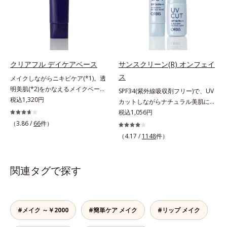
がら明るい肌を長時間キープしま
の粉体を採用したことで、より多く
す。これ1つで、美白美容液・日焼
均一に光を拡散することを実現。毛
け止め・化粧下地・ファンデ―ショ
穴やシミの目立ちにくい“ほのツヤ
ン・コンシーラー・パウダーを兼ね
美肌”に仕上げます。ウォータープ
る1本6役。時短メイクが叶います。
ルーフテスト済で、アウトドアにも
* メラニンの生成を抑え、シミ・ソ
おすすめです。* 10時間化粧持ちデ
クリアフル デイケアベース
サンスクリーン(R) オンフェイ
バカスを防ぐ
ータ取得済（当社調べ）効果には個
ス
メイクしながらニキビケア(*1)。透
人差があります。
明美肌(*2)をかなえるメイクベー
SPF34(紫外線吸収剤フリー)で、UV
ス。ニキビがあると、メイクはニキ
税込1,320円
カットしながらナチュラル美肌に。
ビに良くないのではないかと心配に
これ1本で“小でかけ”にも、化粧下
税込1,056円
なりがち。しかし何も塗らないと、
地としても。この1本があれば、“ち
（3.86 /
66
件）
刺激に弱いニキビ肌を紫外線にさら
ょっとそこまで”もOKなすっぴん美
（4.17 /
1148
件）
してしまうことに……。クリアフル
肌！ さまざまなダメージ(*1)からバ
デイケアベースは、ニキビケア(*1)
リアしながら、美肌を叶える顔用日
できる新発想のメイク下地。スキン
焼け止めです。 紫外線、近赤外
関連タグで探す
ケアシリーズと同様のニキビケア成
線、大気汚染物質(*2)を含むダメー
分を配合した肌にやさしい処方なの
ジに着目し、それらから肌を守る成
で、“ニキビをケアしたい”と“肌をキ
分を配合しました。誰の肌にもなじ
レイに見せたい”が同時に叶えられ
む絶妙な色設計で、白浮きなしの明
#メイク ～￥2000
#簡単ケア メイク
#リップ メイク
ます。ピンク味のあるベージュ色
るい自然なつや肌に。さらに超軽量