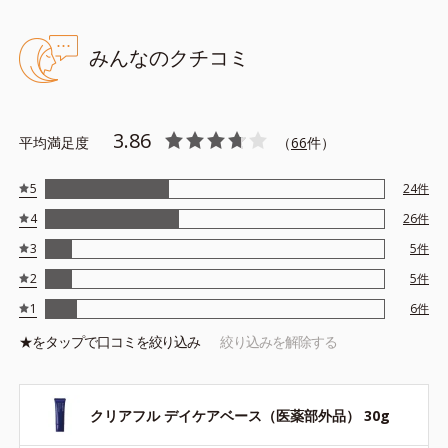
みんなのクチコミ
●無油分、無香料 ●紫外線吸収剤不使用●グリチルリチン酸ジカリウ
ム（甘草由来）配合＝ニキビ・肌荒れ防止薬用成分●マルチカバーリ
ングパウダー配合＝仕上がり向上粉体●紫根エキス配合＝肌コンディ
3.86
平均満足度
ションを整える整肌成分●ヨクイニンエキス配合＝植物性保湿成分●
（
66
件）
浸透型コラーゲン配合＝肌にうるおいを与えふっくら整える保湿成
分●ACケアネットベース＝凹凸を補正し、うるおいを保つ処方●アル
5
24
件
コールフリー●SPF28・PA+++
4
26
件
※アレルギーテスト済＝全ての方にアレルギーが起こらないという
ことではありません。
3
5
件
※ノンコメドジェニックテスト済＝すべての人にコメド（ニキビの
2
5
件
もと）ができないというわけではありません。
1
6
件
★を
タップ
で口コミを絞り込み
絞り込みを解除する
クリアフル デイケアベース（医薬部外品） 30g