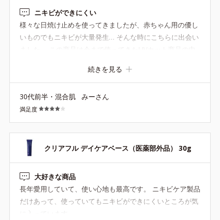
ニキビができにくい
様々な日焼け止めを使ってきましたが、赤ちゃん用の優し
いものでもニキビが大量発生… そんな時にこちらに出会い
ました。 この商品は今まで使ってきたUVカット商品の中
で1番ニキビが出来にくく、安心して使えます。 また、顔
続きを見る
が臭くならないのも大好きなポイント！ 残念なのは白いの
が顔に残って伸びにくいところです。 でもそんなの気にな
30代前半・混合肌
みーさん
らないくらい、肌荒れしにくいところがとにかく好きで
満足度
す。 いらない成分を入れないで欲しいので、リニューアル
はしないでーと思ってます。 日焼け止めでニキビができて
困っている方にオススメです！
クリアフル デイケアベース（医薬部外品） 30g
大好きな商品
長年愛用していて、使い心地も最高です。 ニキビケア製品
だけあって、使っていてもニキビができにくいところが気
に入っています。