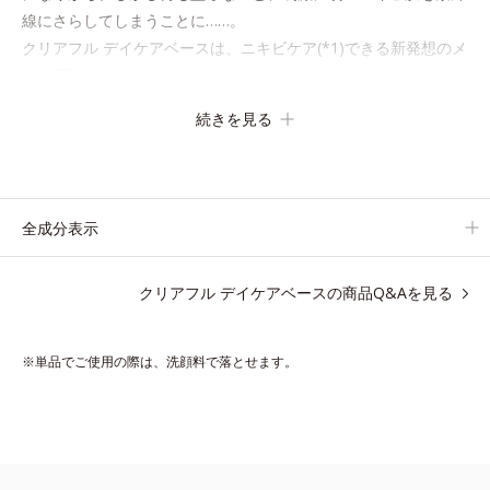
線にさらしてしまうことに……。
クリアフル デイケアベースは、ニキビケア(*1)できる新発想のメ
イク下地。
スキンケアシリーズと同様のニキビケア成分を配合した肌にやさ
続きを見る
しい処方なので、“ニキビをケアしたい”と“肌をキレイに見せた
い”が同時に叶えられます。
ピンク味のあるベージュ色で、塗るとくすみがさっと払われ、肌
が自然とトーンアップ。しっとりとした美しい仕上がりが続きま
全成分表示
す。
SPF28・PA+++で、ニキビ肌を紫外線ダメージからもしっかりガ
クリアフル デイケアベースの商品Q&Aを見る
ードします。
※敏感肌対象パッチテスト済（すべての人に皮膚刺激がおきない
※単品でご使用の際は、洗顔料で落とせます。
というわけではありません）
*1 ニキビ・肌荒れを防ぐ
*2 うるおいによる透明感のある肌