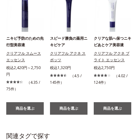
ニキビ予防のための先
スピード勝負の薬用ニ
クリアな肌へ保つニキ
行型美容液
キビケア
ビあとケア美容液
クリアフル スムース
クリアフル アクネ ス
クリアフル アクネ ブ
エッセンス
ポッツ
ライト エッセンス
税込2,420円～2,750
税込1,320円
税込2,750円
円
（4.5 /
（4.02 /
（4.35 /
145件）
124件）
75件）
商品を選ぶ
商品を選ぶ
商品を選ぶ
関連タグで探す