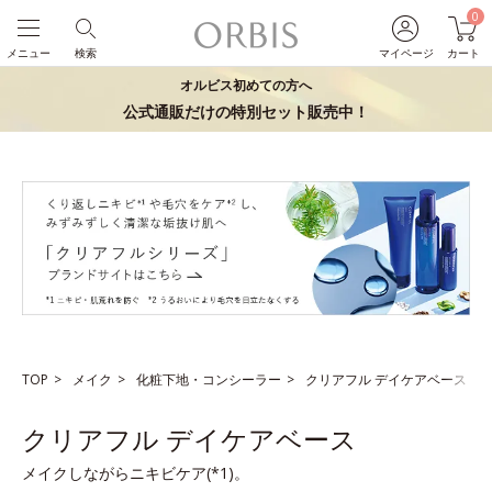
0
メニュー
検索
マイページ
カート
オルビス初めての方へ
公式通販だけの特別セット販売中！
TOP
メイク
化粧下地・コンシーラー
クリアフル デイケアベース
クリアフル デイケアベース
メイクしながらニキビケア(*1)。