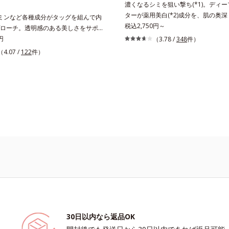
濃くなるシミを狙い撃ち(*1)。ディ
性肌～普通肌）M＝しっとりタイプ
肌）M＝しっとりタイプ（普通肌～乾
ターが薬用美白(*2)成分を、肌の奥深く
ミンなど各種成分がタッグを組んで内
乾性肌）*1 シミ・ソバカスが肌表面
メラニンの生成を抑え、シミ・ソバカ
効かせる美容液。しつこいシミの原因
税込2,750円～
ローチ。透明感のある美しさをサポー
ること*2 メラニンの生成を抑え、シ
*2 日本化粧品業界で初めてメラニン
ラニン(*1)”の生成を抑え、透明感あ
を凝縮した美容サプリです。L-シスチ
円
（3.78 /
348
件）
スを防ぐ*3 うるおいにより透明感の
ートに着目し、日本放射線影響学会第
肌を目指す、薬用美白(*2)美容液で
キス、ビタミンCをはじめとした5つ
 日本化粧品業界で初めてメラニンの第
（4.07 /
122
件）
で2010年10月に初めて発表したこと*
る部分は肌のターンオーバーが低下し
によって、多角的にアプローチ。さら
に着目し、日本放射線影響学会第53
により透明感のある肌*4 うるおいによ
が肌の奥(*3)で詰まっている状態で
い日差しにも負けずに育つグァバ葉エ
010年10月に初めて発表したこと*5 う
ノサイトまで*6 シミ・ソバカスが肌
目。肌の奥の詰まりにダイレクトに働
スしました。体の内側から美しさに磨
*6 メラノサイトまで*7 L-アスコル
われること*7 L-アスコルビン酸 2-グ
方を採用しました。ディープダイレク
い方を応援します！
グルコシド*8 L-アスコルビン酸 2-グル
L-アスコルビン酸 2-グルコシド、パ
フウロエキス、スターフルーツ葉エキ
ウダルコ樹皮エキス、油溶性甘草エキ
エキス、油溶性甘草エキス(2)*9 乾
りメラニンの生成を抑制し、浸透(*4
乾燥など
ッシュには高圧処理ビタミンCとブラ
白成分・速効性ビタミンC誘導体など
プレックスは配合されていません。
ミの元へ届けます。みずみずしくスー
後肌はサラッとしているから、どのス
も相性抜群。一年中気持ちよく使える
す。*1 過剰に生成されたメラニン *2
の生成を抑え、シミ・ソバカスを防ぐ*
サイト*4 角層まで
30日以内なら返品OK