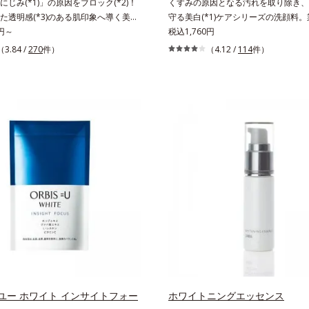
じみ(*1)」の原因をブロック(*2)！
くすみの原因となる汚れを取り除き、
た透明感(*3)のある肌印象へ導く美白
守る美白(*1)ケアシリーズの洗顔料。業
水。業界初(*4)知見「メラニンの第三の
0円～
知見「メラニンの第三のルート」であ
税込1,760円
ある「横のひろがり」に着目して、全
ろがり」に着目して、全方位から透明肌
（3.84 /
270
件）
（4.12 /
114
件）
明肌を目指すブライトニングケア(*5)
指すブライトニングケア(*4)シリー
す。受けてしまった紫外線ダメージを
てしまった紫外線ダメージをきっかけ
、肌深く(*6)では「メラニンにじみ
(*5)では「メラニンにじみ(*6)」が
が発現。シミやそばかすという「点」だけ
そばかすという「点」だけでなく、透
明感のなさなどの「面」での透明感を
などの「面」での透明感を阻害する原
因を引き起こしていることがわかりま
こしていることがわかりました。そこ
でオルビス ブライト シリーズは「メ
ブライト シリーズは「メラニンにじ
み」に着目して「高圧処理ビタミン
して「高圧処理ビタミンC(*7)」を採
を採用。肌奥(*6)まで浸透し、シミやソ
(*5)まで浸透し、シミやソバカスの
因となるメラニンの生成を食い止めま
ラニンの生成を食い止めます。またオ
ルビス独自成分の「ブライトVCコン
成分の「ブライトVCコンプレックス(*
*8)」が、透明感を阻害する原因(*9)
明感を阻害する原因(*9)にアプロー
チします。さらに肌表面のなめらかさ
らに肌表面のなめらかさやみずみずし
しさをサポートするために、肌荒れ防
トするために、肌荒れ防止有効成分と
と速効性と持続性、2種の保湿成分も
続性、2種の保湿成分も配合し、透明
明感を包括的にサポート。全方位ケア
にサポート。全方位ケアのアプローチ
チによって、肌本来の輝きを生かして
肌本来の輝きを生かして澄み渡る、輝
ユー ホワイト インサイトフォー
ホワイトニングエッセンス
輝き透明肌を叶えます。L＝さっぱり
叶えます。L＝さっぱりタイプ（脂性