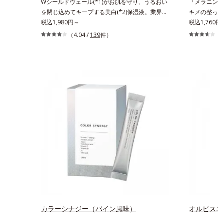
Wシールドヴェール(*1)がお肌を守り、うるおい
「メラニンに
を閉じ込めてキープする美白(*2)保湿液。業界初
キメの整っ
(*3)知見「メラニンの第三のルート」である「横
税込1,980円～
(*2)化粧
税込1,76
のひろがり」に着目して、全方位から透明肌(*4)
ルート」で
（4.04 /
139
件）
を目指すブライトニングケア(*5)シリーズです。
方位から透
受けてしまった紫外線ダメージをきっかけに、肌
シリーズで
深く(*6)では「メラニンにじみ(*7)」が発現。シ
きっかけに
ミやそばかすという「点」だけでなく、透明感の
(*1)」
なさなどの「面」での透明感を阻害する原因を引
でなく、透
き起こしていることがわかりました。そこでオル
阻害する原
ビス ブライト シリーズは「メラニンにじみ」に
した。そこ
着目して「高圧処理ビタミンC(*8)」を採用。肌
ラニンにじ
奥(*6)まで浸透し、シミやソバカスの原因となる
C(*7)」
メラニンの生成を食い止めます。またオルビス独
バカスの原
自成分の「ブライトVCコンプレックス(*9)」が、
す。またオ
透明感を阻害する原因(*10)にアプローチしま
プレックス(
す。さらに肌表面のなめらかさやみずみずしさを
にアプロー
サポートするために、肌荒れ防止有効成分と速効
やみずみず
性と持続性、2種の保湿成分も配合し、透明感を
止有効成分
包括的にサポート。全方位ケアのアプローチによ
配合し、透
って、肌本来の輝きを生かして澄み渡る、輝き透
のアプロー
カラーシナジー（パイン風味）
オルビス
明肌を叶えます。L＝さっぱりタイプ（脂性肌～
澄み渡る、