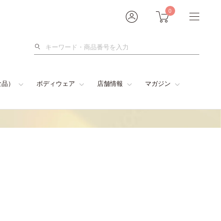
0
検
索
食品）
ボディウェア
店舗情報
マガジン