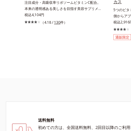
カス
注目成分・高吸収率リポソームビタミンC配合。
普通肌）M＝しっとりタイプ（普通肌～乾性肌）
タイプ（脂
本来の透明感ある美しさを目指す美容サプリメン
5つのビタ
*1 γ－グルタミン酸ポリペプチド、２－メタクリ
（普通肌～
ト。みんなが目指す美しさのゴールは、透明感で
税込4,104円
側からアプ
ロイルオキシエチルホスホリルコリン・メタクリ
にあらわれ
した。注目成分リポソームビタミンC配合、本来
トする成分
税込2,916
（4.18 /
130
件）
ル酸ブチル共重合体液*2 メラニンの生成を抑
ミ・ソバカ
の透明感を引き出す美容サプリメントです。美容
ンや植物エ
え、シミ・ソバカスを防ぐ*3 日本化粧品業界で
ある肌*4
に嬉しい効果を持つビタミンCには、口から摂取
のビタミン
初めてメラニンの第三のルートに着目し、日本放
三のルート
通販限定
しても吸収されにくく、多くが体外に排出される
に南国の強
射線影響学会第53回大会で2010年10月に初めて
回大会で2
というデメリットが。そんなデメリットを払拭す
キスもプラ
発表したこと*4 うるおいにより透明感のある肌
るおいによる
るべく、独自技術によるオルビスのリポソームビ
きをかけた
*5 うるおいによる*6 メラノサイトまで*7 シ
ビン酸 2-
タミンCは高吸収率。カラダと同じ成分でできた
ミ・ソバカスが肌表面にあらわれること*8 L-ア
コシド、パ
リポソーム（カプセル）にビタミンCを閉じ込め
スコルビン酸 2-グルコシド*9 L-アスコルビン酸
ス(2)*9 
ることで体内になじみやすく、従来のビタミンC
2-グルコシド、パウダルコ樹皮エキス、油溶性甘
に比べて吸収率がぐんとアップ！さらにじっくり
草エキス(2)*10 乾燥など
時間差で届けるタイムデリバー設計をプラスする
ことで体内に長く留め、最大限アプローチしてい
きます。甘酸っぱいパイン風味が口の中に爽やか
に広がる顆粒タイプ。水なしでもサッと摂れま
す。
送料無料
初めての方は、全国送料無料、2回目以降のご利用