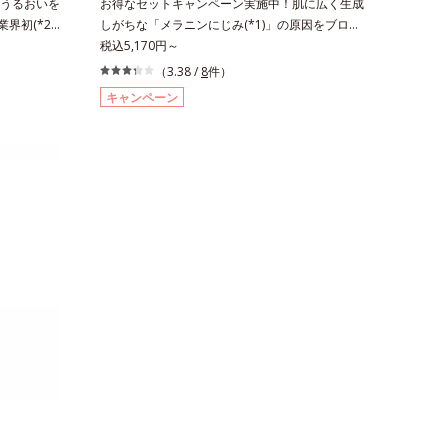
うるおいを
お得なセットキャンペーン実施中！肌に広く生成
界初(*2)
しがちな「メラニンにじみ(*1)」の原因をブロッ
る「横のひ
ク(*2)！澄み渡る輝き透明肌(*3)へ。業界初(*4)
税込5,170円～
(*3)を目
知見「メラニンの第三のルート」である「横のひ
（3.38 /
8
件）
ズです。受け
ろがり」に着目して、全方位から透明肌を目指す
キャンペーン
に、肌深く
ブライトニングケア(*5)シリーズです。受けてし
発現。シミや
まった紫外線ダメージをきっかけに、肌深く(*6)
明感のなさ
では「メラニンにじみ(*1)」が発現。シミやソバ
因を引き起
カスという「点」だけでなく、透明感のなさなど
でオルビス
の「面」での透明感を阻害する原因を引き起こし
み」に着目
ていることがわかりました。そこでオルビス ブ
用。肌奥
ライト シリーズは「メラニンにじみ」に着目し
原因となるメ
て「高圧処理ビタミンC(*7)」を採用。肌奥(*6)
ルビス独自
まで浸透し、シミやソバカスの原因となるメラニ
8)」が、透
ンの生成を食い止めます。またオルビス独自成分
チします。さ
の「ブライトVCコンプレックス(*8)」が、透明感
さをサポー
を阻害する原因(*9)にアプローチします。さらに
速効性と持
肌表面のなめらかさやみずみずしさをサポートす
感を包括的
るために、肌荒れ防止有効成分と速効性と持続
によって、
性、2種の保湿成分も配合し、透明感を包括的に
き透明肌を
サポート。全方位ケアのアプローチによって、肌
肌～普通
本来の輝きを生かして澄み渡る、輝き透明肌を叶