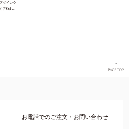
ープダイレク
性肌）*1
えます。L＝さっぱりタイプ（脂性肌～普通肌）
(*3)まで
スを防ぐ
M＝しっとりタイプ（普通肌～乾性肌）*1 シ
“詰まりメ
の第三のル
ミ・ソバカスが肌表面にあらわれること*2 メラ
ふれる輝く
53回大会
ニンの生成を抑え、シミ・ソバカスを防ぐ*3 う
す。シミがあ
3 うるおい
るおいによる透明感のある肌*4 日本化粧品業界
、メラニン
る*5 メラ
で初めてメラニンの第三のルートに着目し、日本
あることに着
表面にあら
放射線影響学会第53回大会で2010年10月に初め
きかける処
ルコシド*8
て発表したこと*5 うるおいによる*6 メラノサイ
ター（ヒメ
ウダルコ樹皮
トまで*7 L-アスコルビン酸 2-グルコシド*8 L-ア
ス）が詰ま
燥など※ウォ
スコルビン酸 2-グルコシド、パウダルコ樹皮エ
)パワーで美
イトVCコン
キス、油溶性甘草エキス（2）*9 乾燥など
の成分をシ
ッと浸透し
キンケアと
使用感で
 メラニン
3 メラノ
お電話でのご注文・お問い合わせ