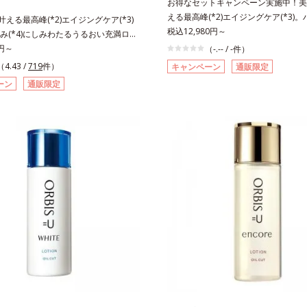
お得なセットキャンペーン実施中！美白
える最高峰(*2)エイジングケア(*3)
も叶える最高峰(*2)エイジングケア(*3)
感(*4)も結果主義。年齢サイン(*5)
税込12,980円～
み(*4)にしみわたるうるおい充満ロー
した肌科学エイジングケア(*3)シリ
リも透明感(*5)も結果主義。年齢サイ
0円～
（-.-- / -件）
スユー ドットシリーズは、年齢によ
の因子に着目した肌科学エイジングケア
（4.43 /
719
件）
キャンペーン
通販限定
つ一つを対処するのではなく、肌で起
リーズ。オルビスユー ドットシリーズは、
ーン
通販限定
との根本原因に着目。加齢とともに現
肌悩み一つ一つを対処するのではな
イン(*5)について研究を進めたとこ
きていることの根本原因に着目。加齢
ない状態である「ハリのなさ」や、くす
れる年齢サインについて研究を進めた
どが現れている状態である「透明感の
力感のない状態である「ハリのなさ」
れることで大人の肌印象に大きな影響
(*7)などが現れている状態である「透
ることが分かりました。そこでオルビ
」が、大人の肌印象に大きな影響を与
ットシリーズは美容成分(*7)として「G.
とがわかりました。そこでオルビスユ
ティベーター(*8)」を配合。そして
リーズは美容成分(*8)として「G.D.F.
合している美白有効成分「トラネキサ
ーター(*9)」を配合。そして、従来か
合しました。さらに、シリーズ共通の
いる美白(*1)有効成分「トラネキサム
(*7)「GLルートブースター(*9)」を
しました。さらに、シリーズ共通の美
で、肌のふっくら感や透明感を叶えま
Lルートブースター(*10)」を配合する
アしながら多角的なエイジングケアが
のふっくら感や透明感を叶えます。美
ズに。3ステップで上向き(*10)のハ
がら多角的なエイジングケアが叶うシ
を。効果的なシナジー設計で、あなた
3ステップで上向き(*11)のハリと透明
グケアを応援します。*1 メラニンの