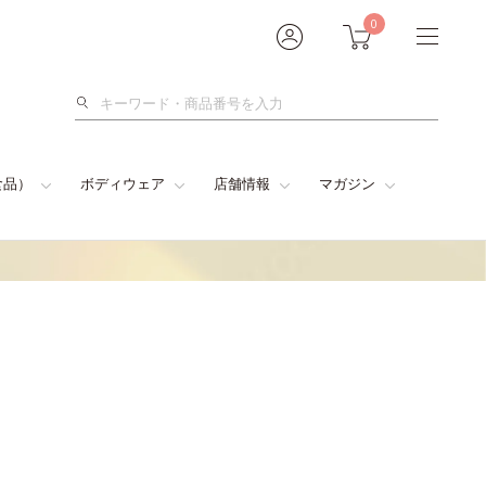
0
検
索
食品）
ボディウェア
店舗情報
マガジン