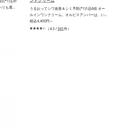
ントクリーム
(*1)も叶
。ハリも透明
うるおってシワ改善＆シミ予防(*1)1品6役 オー
の因子に着目
ルインワンクリーム。オルビスアンバーは、いつ
ーズ。オルビ
も⾃然体で美しくありたいと願う⼤⼈世代に寄り
税込4,400円～
る肌悩み一
添うブランドです。年齢印象研究に基づいた肌サ
（4.3 /
361
件）
きているこ
イエンスで、複合的なお悩みにアプローチ。大人
れる年齢サ
世代の肌に向き合い、手軽なお手入れで賢いケア
ろ、弾力感の
を。ライフスタイルになじむ、若々しい印象(*2)
み(*6)な
作りのサポートをします。オルビスアンバー ヴ
なさ」が現
ァイタルトリートメントクリーム「オルビスアン
を与えてい
バー ヴァイタルトリートメントクリーム」は、1
スユー ド
品で、化粧水、クリーム、シワ改善・美白(*1)美
D.F.アク
容液、乳液・保湿液、ネッククリーム(*3)、パッ
、従来から配
クの6役を担い、複合的にアプローチ。Wナイア
ム酸」を配
シン(*4)によるシワ改善・シミ予防に加え、複合
美容成分
成分コラーゲンコンプレックスSPが肌のハリを
配合すること
徹底サポート。肌なじみのよいクリーム構造で角
す。美白ケ
層まで保湿成分が浸透し、うるおいをギュッと閉
叶うシリー
じ込めます。洗顔の後、これ1品だけでマルチに
リと透明感
ケア。うるおいのベールで守られた、ハリ感のあ
のエイジン
るなめらかな肌を叶えます。*1 メラニンの生
生成を抑