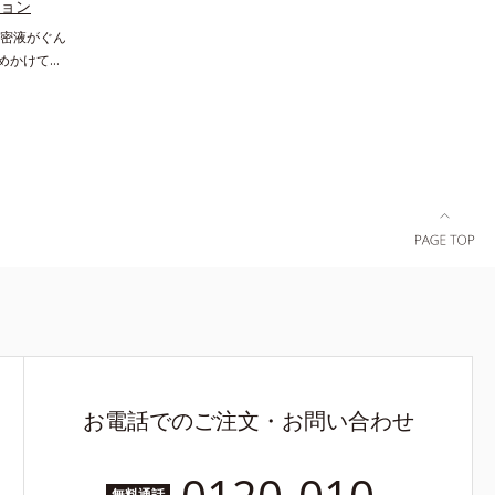
成を抑え、シミ・ソバカスを防ぐ*2 肌にハリ
ション
ュ除く）
を与え若々しい印象*3 首のうるおいケアとし
密液がぐん
湿力*3 年
て*4 ナイアシンアミド
諦めかけてい
いによる*5
ア(*1)で
*7 保湿成
シリーズ。弾
ラエキス配
.(*3) ヒ
ちた肌へ導
プロテイン）
、スイカズ
ラインなど、
分・油分を
い低下を感
0 気持ちの
る肌へ導き
をご覧くだ
の成分、
ル）を配合す
なかっ
い”、相反
く年齢肌を
。*1 保
Daily
キス＝保湿成
お電話でのご注文・お問い合わせ
無料通話