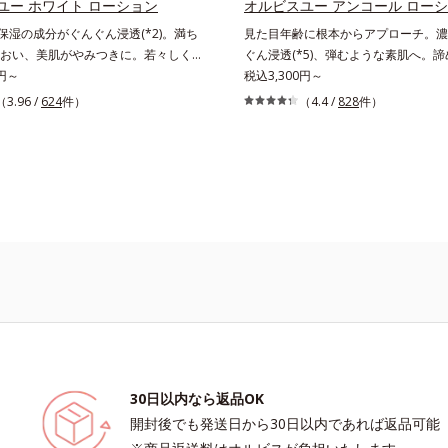
的なシナジー設計で、あなたのエイジ
ユー ホワイト ローション
オルビスユー アンコール ロー
え、シミ・ソバカスを防ぐ（ウォッシ
応援します。*1 メラニンの生成を
や保湿の成分がぐんぐん浸透(*2)。満ち
見た目年齢に根本からアプローチ。濃
*2 オルビス内スキンケアシリーズの保
・ソバカスを防ぐ（ウォッシュを除
おい、美肌がやみつきに。若々しく透
ぐん浸透(*5)、弾むような素肌へ。
齢に応じたお手入れのこと*4 うるお
オルビス内スキンケアシリーズの保湿
美肌を構成する要素と、年齢肌(*3)の
0円～
たハリ不足、うるおい低下に先端科学ケ
税込3,300円～
乾燥、ハリ・ツヤのなさ*6 乾燥による
齢に応じたお手入れのこと*4 角層ま
成にアプローチして、明るくなめらか
アプローチするエイジングケア(*2)
（3.96 /
624
件）
分*8 ロニセラカエルレア果汁、ノバ
（4.4 /
828
件）
るおいによる*6 乾燥、ハリ・ツヤの
スキンケアシリーズです。「オルビス
むような若々しい肌を目指します。D.N.A
合＝うるおいを与えハリと透明感に満
乾燥による*8 保湿成分*9 ロニセラ
論を応用し、全方位的に肌の底上げを
ビスエキスとHSP（ヒートショック
く保湿成分*9 メマツヨイグサ抽出液
果汁、ノバラエキス配合＝うるおいを
さらに、シミと年齢の関係に着目。点
(*4)の合わせ技で、目元、フェイス
ラエキス配合＝角層のすみずみまで水
透明感に満ちた肌へ導く保湿成分
だけでなく、メラニンが蓄積しがちな
年齢を重ねるにつれハリ不足、うるお
保ち、ハリ・ツヤを与える保湿成分*1
マツヨイグサ抽出液、スイカズラエキス
メラニンメタボ(*4)”にアプローチし
じやすい部位に働きかけ、ハリ感のあ
こと各商品の詳しい情報は商品ページ
のすみずみまで水分・油分を保ち、ハ
たる美肌を目指します。*1 メラニン
ます。さらに、水でも油でもない第3
さい。・BEAUTY夏祭りは、こちら
与える保湿成分*11 気持ちのこと
え、シミ・ソバカスを防ぐ*2 角層ま
even wateroil（イーブンワテロイ
齢を重ねた肌*4 メラニンが過剰に生成す
ることにより、水でも油でも実現でき
た、“濃密なうるおい感”と“ベタつかな
する2つの感触の両立に成功。ごわつ
柔肌に整え、未体験の肌感触を叶えます
湿*2 年齢に応じたお手入れ *3 D.N.A.＝
New Approach*4 HSP含有酵母エ
分*5 角層内
30日以内なら返品OK
開封後でも発送日から30日以内であれば返品可能