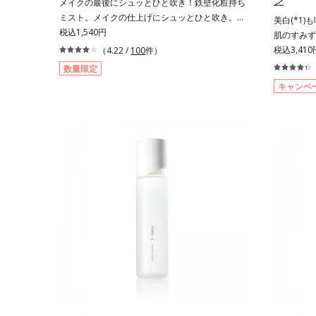
ン
メイクの最後にシュッとひと吹き！鉄壁化粧持ち
ミスト。メイクの仕上げにシュッとひと吹き。肌
美白(*1)
とメイクの密着感をピタッと高め、メイクくずれ
税込1,540円
肌のすみず
を防ぎ、化粧持ちをアップさせるミストタイプの
ション。ハ
税込3,41
（4.22 /
100
件）
化粧水です。くずれ防止成分(*1)を含む層と美容
ン(*6)
数量限定
成分(*2)を含む水層の2層タイプ。よく振って混
(*3)シ
キャンペ
ぜると、美容成分がくずれ防止成分を包み込み、
年齢による
メイクの上にピタッと密着。くずれ防止成分が
く、肌で起
汗・水・皮脂をはじきながら、美容成分がうるお
とともに現
いをキープ。Wの機能でメイクをくずさずガード
ところ、弾
します。さらに保湿成分配合でうるおい感が続
や、くすみ
き、エアコンなどによる乾燥も防ぎます。*1 ト
明感のなさ
リメチルシロキシケイ酸、ジメチコン配合＝汗や
えているこ
水、皮脂をはじき、メイクくずれを防ぐ成分*2
ー ドットシ
オリーブ葉エキス、ゴレンシ葉エキス、加水分解
アクティベ
ヒアルロン酸、異性化糖配合＝保湿成分【ご使用
ら配合して
方法】2層タイプなので、必ず容器をよく振って
酸」を配合
からお使いください。メイクの仕上げに、顔から
容成分「G
20cm程度離し、目と口を閉じて、顔全体に適量
ことで、肌
吹きかけてください。（5～6プッシュが目安）
白ケアしな
ミストを塗布後、肌に触れずに乾くまでそのまま
リーズに。
お待ちください。