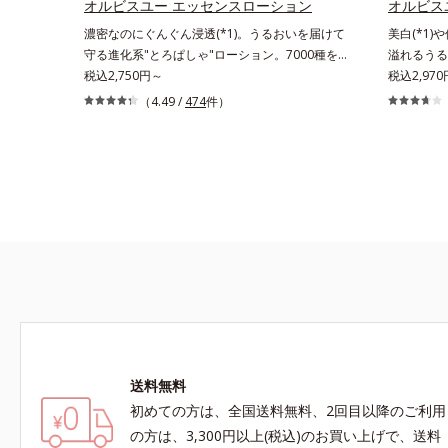
感を。効果
オルビスユー エッセンスローション
オルビス
ングケアを
濃密なのにぐんぐん浸透(*1)。うるおいを届けて
美白(*1)
抑え、シミ
守る進化系"とろぱしゃ"ローション。7000種を
溢れるうる
く）*2 
超える成分から厳選し、「うるおいの質(*1)」に
税込2,750円～
明感のある
税込2,97
力*3 年
着目した初期エイジングケア(*2)シリーズオルビ
メラニン生
（4.49 /
474
件）
で*5 う
スユーは肌本来のうるおいやバリア機能にアプロ
な肌へ導く
なさ*7 
ーチする初期エイジングケアシリーズです。「う
ユー」の理
カエルレア
るおいの質」に着目し、肌荒れを予防しながらう
図ります。
与えハリと
るおいに満ちた美しい肌へと導きます。ポーラ・
在するシミ
*10 メ
オルビスグループ独自の肌荒れ防止有効成分とし
年齢肌の“
配合＝角層
て、「DF-パンテノール(*3)」を国内唯一(*4)、
て、澄みわ
リ・ツヤを
高濃度で配合。角層のバリア機能にアプローチし
の生成を抑
て肌荒れを防ぎ、肌不調にゆらがない肌を叶えま
で*3 年
す。そして、独自研究に基づいたアプローチ成分
る状態
「MCアクティベーター(*5)」。肌のうるおいを
引き出し・高めて、ハリ感あふれる肌へと導きま
す。うるおいに満ちたゆらがない肌をご体感いた
だくために設計された3ステップで、いつも力強
送料無料
く美しくあり続けるあなたを応援します。*1
初めての方は、全国送料無料、2回目以降のご利用
肌にうるおいが満ち、維持されている状態*2
年齢に応じたお手入れのこと*3 デクスパンテ
の方は、3,300円以上(税込)のお買い上げで、送料