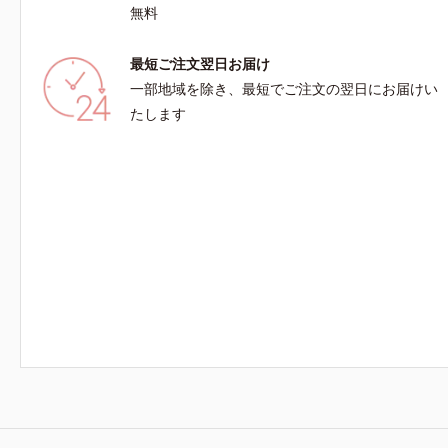
ノールW*4 2022年5月 Mintel社データベース
無料
及び先行技術調査による当社調べ*5 オトギリ
ソウエキス配合＝肌にうるおいを与え、うるおい
最短ご注文翌日お届け
に満ちたハリツヤ肌へ導く保湿成分
一部地域を除き、最短でご注文の翌日にお届けい
たします